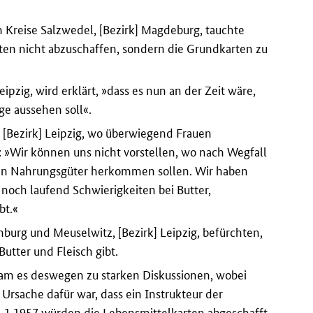
Kreise Salzwedel, [Bezirk] Magdeburg, tauchte
en nicht abzuschaffen, sondern die Grundkarten zu
zig, wird erklärt, »dass es nun an der Zeit wäre,
ge aussehen soll«.
 [Bezirk] Leipzig, wo überwiegend Frauen
n: »Wir können uns nicht vorstellen, wo nach Wegfall
sten Nahrungsgüter herkommen sollen. Wir haben
 noch laufend Schwierigkeiten bei Butter,
bt.«
burg und Meuselwitz, [Bezirk] Leipzig, befürchten,
utter und Fleisch gibt.
kam es deswegen zu starken Diskussionen, wobei
 Ursache dafür war, dass ein Instrukteur der
 1.1.1957 würden die Lebensmittelkarten abgeschafft