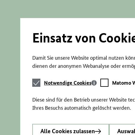
Direkt
zum
Seiteninhalt
springen
Einsatz von Cooki
Damit Sie unsere Website optimal nutzen könn
dienen der anonymen Webanalyse oder ermögl
Notwendige
Matomo
Notwendige Cookies
Matomo W
Cookies
Webstatistik
Diese sind für den Betrieb unserer Website t
Ihres Besuchs automatisch gelöscht werden.
Alle Cookies zulassen
Auswah