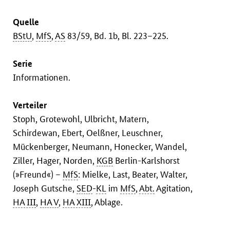
Quelle
BStU
,
MfS
,
AS
83/59, Bd. 1b, Bl. 223–225.
Serie
Informationen.
Verteiler
Stoph, Grotewohl, Ulbricht, Matern,
Schirdewan, Ebert, Oelßner, Leuschner,
Mückenberger, Neumann, Honecker, Wandel,
Ziller, Hager, Norden,
KGB
Berlin-Karlshorst
(»Freund«) –
MfS
: Mielke, Last, Beater, Walter,
Joseph Gutsche,
SED
-
KL
im
MfS
,
Abt.
Agitation,
HA III
,
HA V
,
HA XIII
, Ablage.