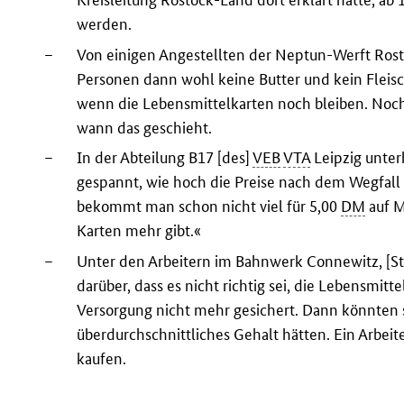
werden.
–
Von einigen Angestellten der Neptun-Werft Rosto
Personen dann wohl keine Butter und kein Fleis
wenn die Lebensmittelkarten noch bleiben. Noch 
wann das geschieht.
–
In der Abteilung B17 [des]
VEB
VTA
Leipzig unterh
gespannt, wie hoch die Preise nach dem Wegfall 
bekommt man schon nicht viel für 5,00
DM
auf M
Karten mehr gibt.«
–
Unter den Arbeitern im Bahnwerk Connewitz, [Stad
darüber, dass es nicht richtig sei, die Lebensmi
Versorgung nicht mehr gesichert. Dann könnten si
überdurchschnittliches Gehalt hätten. Ein Arbeit
kaufen.