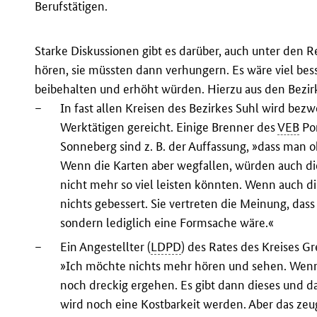
Berufstätigen.
Starke Diskussionen gibt es darüber, auch unter den R
hören, sie müssten dann verhungern. Es wäre viel bes
beibehalten und erhöht würden. Hierzu aus den Bezirk
–
In fast allen Kreisen des Bezirkes Suhl wird bez
Werktätigen gereicht. Einige Brenner des
VEB
Por
Sonneberg sind z. B. der Auffassung, »dass man o
Wenn die Karten aber wegfallen, würden auch die
nicht mehr so viel leisten könnten. Wenn auch 
nichts gebessert. Sie vertreten die Meinung, d
sondern lediglich eine Formsache wäre.«
–
Ein Angestellter (
LDPD
) des Rates des Kreises G
»Ich möchte nichts mehr hören und sehen. Wenn 
noch dreckig ergehen. Es gibt dann dieses und da
wird noch eine Kostbarkeit werden. Aber das zeug