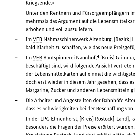
Kriegsende.«
–
Unter den Rentnern und Fürsorgeempfängern im 
mehrmals das Argument auf die Lebensmittelkart
erhöhen und voll auszuliefern.
–
Im
VEB
Nähmaschinenwerk Altenburg, [Bezirk] Leip
bald Klarheit zu schaffen, wie das neue Preisgefü
4
–
Im
VEB
Buntspinnerei Naunhof,
[Kreis] Grimma,
beschäftigt sind, wird folgende Ansicht vertrete
der Lebensmittelkarten auf einmal die wichtig
doch erst wieder in diesem Jahr gesehen, dass es
Margarine, Zucker und anderen Lebensmitteln gi
–
Die Arbeiter und Angestellten der Bahnhöfe Alten
dass es Schwierigkeiten bei der Beschaffung von B
–
In der
LPG
Elmenhorst, [Kreis] Rostock[-Land], 
besonders die Fragen der Preise erörtert wurden.
Kreisleitung Rostock-Land dort erklärt hätte, ab