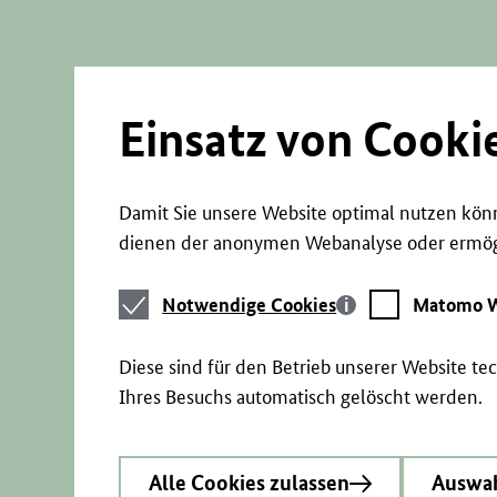
Direkt
zum
Seiteninhalt
springen
Einsatz von Cooki
Damit Sie unsere Website optimal nutzen könn
dienen der anonymen Webanalyse oder ermögl
Notwendige
Matomo
Notwendige Cookies
Matomo W
Cookies
Webstatistik
Diese sind für den Betrieb unserer Website t
Ihres Besuchs automatisch gelöscht werden.
Alle Cookies zulassen
Auswah