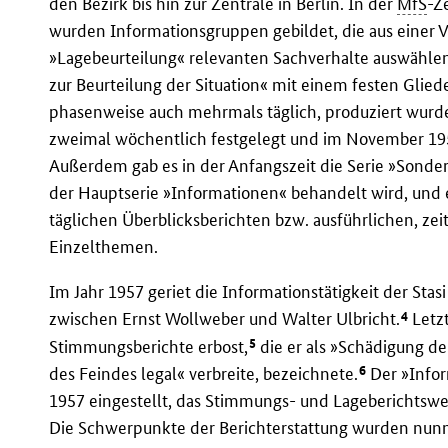
den Bezirk bis hin zur Zentrale in Berlin. In der
MfS
-Z
wurden Informationsgruppen gebildet, die aus einer V
»Lagebeurteilung« relevanten Sachverhalte auswählen 
zur Beurteilung der Situation« mit einem festen Glied
phasenweise auch mehrmals täglich, produziert wurde
zweimal wöchentlich festgelegt und im November 195
Außerdem gab es in der Anfangszeit die Serie »Sonderi
der Hauptserie »Informationen« behandelt wird, und 
täglichen Überblicksberichten bzw. ausführlichen, zei
Einzelthemen.
Im Jahr 1957 geriet die Informationstätigkeit der Sta
4
zwischen Ernst Wollweber und Walter Ulbricht.
Letzt
5
Stimmungsberichte erbost,
die er als »Schädigung de
6
des Feindes legal« verbreite, bezeichnete.
Der »Infor
1957 eingestellt, das Stimmungs- und Lageberichtswes
Die Schwerpunkte der Berichterstattung wurden nunm