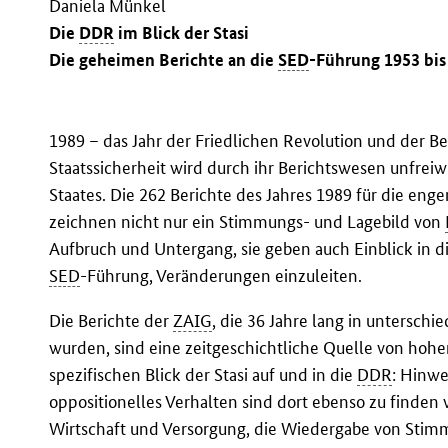
Daniela Münkel
Die
DDR
im Blick der Stasi
Die geheimen Berichte an die
SED
-Führung 1953 bis
1989 – das Jahr der Friedlichen Revolution und der 
Staatssicherheit wird durch ihr Berichtswesen unfrei
Staates. Die 262 Berichte des Jahres 1989 für die eng
zeichnen nicht nur ein Stimmungs- und Lagebild von
Aufbruch und Untergang, sie geben auch Einblick in di
SED
-Führung, Veränderungen einzuleiten.
Die Berichte der
ZAIG
, die 36 Jahre lang in untersch
wurden, sind eine zeitgeschichtliche Quelle von hohe
spezifischen Blick der Stasi auf und in die
DDR
: Hinwe
oppositionelles Verhalten sind dort ebenso zu finden
Wirtschaft und Versorgung, die Wiedergabe von Stimm