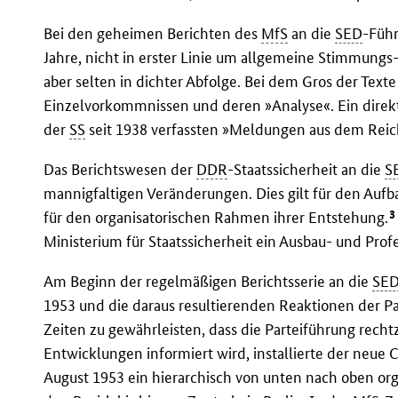
Bei den geheimen Berichten des
MfS
an die
SED
-Führ
Jahre, nicht in erster Linie um allgemeine Stimmungs-
aber selten in dichter Abfolge. Bei dem Gros der Tex
Einzelvorkommnissen und deren »Analyse«. Ein direkt
der
SS
seit 1938 verfassten »Meldungen aus dem Reich
Das Berichtswesen der
DDR
-Staatssicherheit an die
S
mannigfaltigen Veränderungen. Dies gilt für den Auf
3
für den organisatorischen Rahmen ihrer Entstehung.
Ministerium für Staatssicherheit ein Ausbau- und Prof
Am Beginn der regelmäßigen Berichtsserie an die
SE
1953 und die daraus resultierenden Reaktionen der P
Zeiten zu gewährleisten, dass die Parteiführung rechtz
Entwicklungen informiert wird, installierte der neue 
August 1953 ein hierarchisch von unten nach oben org