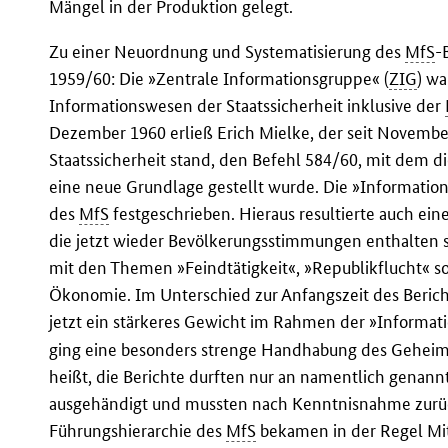
Mängel in der Produktion gelegt.
Zu einer Neuordnung und Systematisierung des
MfS
-
1959/60: Die »Zentrale Informationsgruppe« (
ZIG
) wa
Informationswesen der Staatssicherheit inklusive der
Dezember 1960 erließ Erich Mielke, der seit November
Staatssicherheit stand, den Befehl 584/60, mit dem di
eine neue Grundlage gestellt wurde. Die »Informatio
des
MfS
festgeschrieben. Hieraus resultierte auch ei
die jetzt wieder Bevölkerungsstimmungen enthalten so
mit den Themen »Feindtätigkeit«, »Republikflucht« so
Ökonomie. Im Unterschied zur Anfangszeit des Berich
jetzt ein stärkeres Gewicht im Rahmen der »Informatio
ging eine besonders strenge Handhabung des Geheimsc
heißt, die Berichte durften nur an namentlich genann
ausgehändigt und mussten nach Kenntnisnahme zurü
Führungshierarchie des
MfS
bekamen in der Regel Mitg