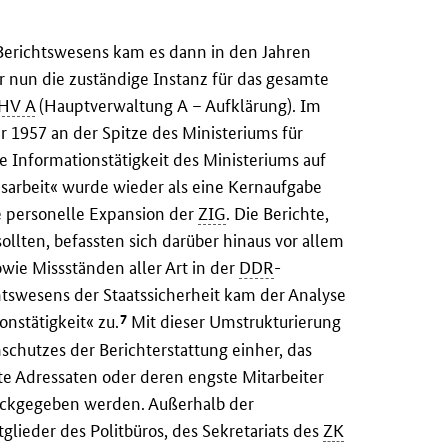
Berichtswesens kam es dann in den Jahren
r nun die zuständige Instanz für das gesamte
HV A
(Hauptverwaltung A – Aufklärung). Im
 1957 an der Spitze des Ministeriums für
e Informationstätigkeit des Ministeriums auf
nsarbeit« wurde wieder als eine Kernaufgabe
ne personelle Expansion der
ZIG
. Die Berichte,
llten, befassten sich darüber hinaus vor allem
wie Missständen aller Art in der
DDR
-
tswesens der Staatssicherheit kam der Analyse
7
nstätigkeit« zu.
Mit dieser Umstrukturierung
hutzes der Berichterstattung einher, das
te Adressaten oder deren engste Mitarbeiter
ckgegeben werden. Außerhalb der
lieder des Politbüros, des Sekretariats des
ZK