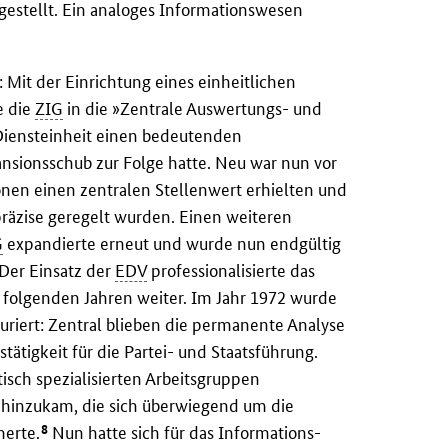
gestellt. Ein analoges Informationswesen
 Mit der Einrichtung eines einheitlichen
 die
ZIG
in die »Zentrale Auswertungs- und
 Diensteinheit einen bedeutenden
nsionsschub zur Folge hatte. Neu war nun vor
nen einen zentralen Stellenwert erhielten und
räzise geregelt wurden. Einen weiteren
G
expandierte erneut und wurde nun endgültig
 Der Einsatz der
EDV
professionalisierte das
 folgenden Jahren weiter. Im Jahr 1972 wurde
riert: Zentral blieben die permanente Analyse
tätigkeit für die Partei- und Staatsführung.
sch spezialisierten Arbeitsgruppen
 hinzukam, die sich überwiegend um die
8
merte.
Nun hatte sich für das Informations-