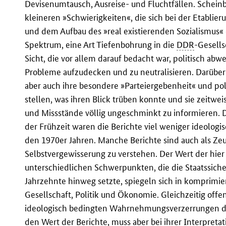
Devisenumtausch, Ausreise- und Fluchtfällen. Scheinb
kleineren »Schwierigkeiten«, die sich bei der Etablie
und dem Aufbau des »real existierenden Sozialismus« e
Spektrum, eine Art Tiefenbohrung in die
DDR
-Gesells
Sicht, die vor allem darauf bedacht war, politisch ab
Probleme aufzudecken und zu neutralisieren. Darübe
aber auch ihre besondere »Parteiergebenheit« und pol
stellen, was ihren Blick trüben konnte und sie zeitwe
und Missstände völlig ungeschminkt zu informieren. Dab
der Frühzeit waren die Berichte viel weniger ideologi
den 1970er Jahren. Manche Berichte sind auch als Zeu
Selbstvergewisserung zu verstehen. Der Wert der hier 
unterschiedlichen Schwerpunkten, die die Staatssicher
Jahrzehnte hinweg setzte, spiegeln sich in komprimi
Gesellschaft, Politik und Ökonomie. Gleichzeitig offe
ideologisch bedingten Wahrnehmungsverzerrungen der 
den Wert der Berichte, muss aber bei ihrer Interpreta