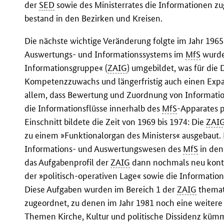
der
SED
sowie des Ministerrates die Informationen zu
bestand in den Bezirken und Kreisen.
Die nächste wichtige Veränderung folgte im Jahr 1965:
Auswertungs- und Informationssystems im
MfS
wurde
Informationsgruppe« (
ZAIG
) umgebildet, was für die
Kompetenzzuwachs und längerfristig auch einen Expa
allem, dass Bewertung und Zuordnung von Informatio
die Informationsflüsse innerhalb des
MfS
-Apparates p
Einschnitt bildete die Zeit von 1969 bis 1974: Die
ZAI
zu einem »Funktionalorgan des Ministers« ausgebaut.
Informations- und Auswertungswesen des
MfS
in den
das Aufgabenprofil der
ZAIG
dann nochmals neu kontu
der »politisch-operativen Lage« sowie die Informations
Diese Aufgaben wurden im Bereich 1 der
ZAIG
themati
zugeordnet, zu denen im Jahr 1981 noch eine weitere
Themen Kirche, Kultur und politische Dissidenz küm