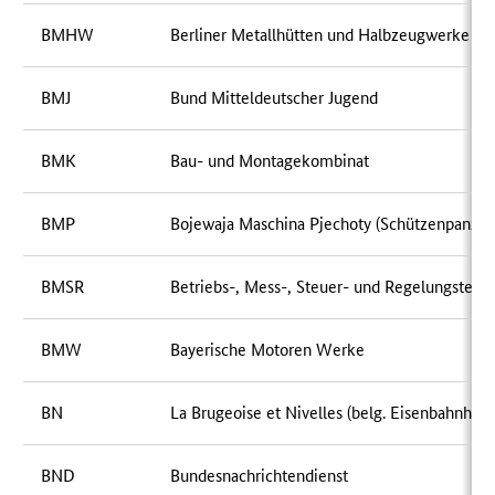
BMHW
Berliner Metallhütten und Halbzeugwerke
BMJ
Bund Mitteldeutscher Jugend
BMK
Bau- und Montagekombinat
BMP
Bojewaja Maschina Pjechoty (Schützenpanzer
BMSR
Betriebs-, Mess-, Steuer- und Regelungstech
BMW
Bayerische Motoren Werke
BN
La Brugeoise et Nivelles (belg. Eisenbahnherst
BND
Bundesnachrichtendienst