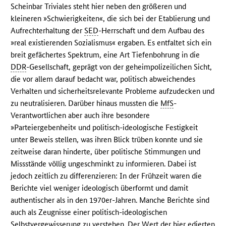
Scheinbar Triviales steht hier neben den größeren und
kleineren »Schwierigkeiten«, die sich bei der Etablierung und
Aufrechterhaltung der
SED
-Herrschaft und dem Aufbau des
»real existierenden Sozialismus« ergaben. Es entfaltet sich ein
breit gefächertes Spektrum, eine Art Tiefenbohrung in die
DDR
-Gesellschaft, geprägt von der geheimpolizeilichen Sicht,
die vor allem darauf bedacht war, politisch abweichendes
Verhalten und sicherheitsrelevante Probleme aufzudecken und
zu neutralisieren. Darüber hinaus mussten die
MfS
-
Verantwortlichen aber auch ihre besondere
»Parteiergebenheit« und politisch-ideologische Festigkeit
unter Beweis stellen, was ihren Blick trüben konnte und sie
zeitweise daran hinderte, über politische Stimmungen und
Missstände völlig ungeschminkt zu informieren. Dabei ist
jedoch zeitlich zu differenzieren: In der Frühzeit waren die
Berichte viel weniger ideologisch überformt und damit
authentischer als in den 1970er-Jahren. Manche Berichte sind
auch als Zeugnisse einer politisch-ideologischen
Selbstvergewisserung zu verstehen. Der Wert der hier edierten