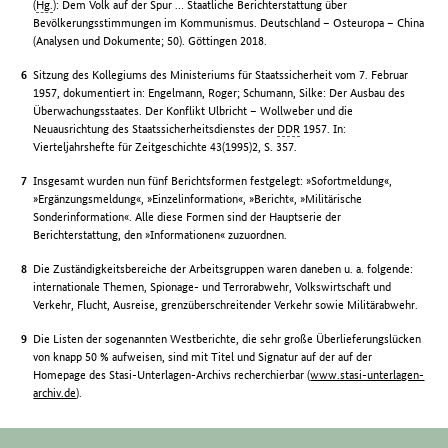
(
Hg.
): Dem Volk auf der Spur … Staatliche Berichterstattung über
Bevölkerungsstimmungen im Kommunismus. Deutschland – Osteuropa – China
(Analysen und Dokumente; 50). Göttingen 2018.
Sitzung des Kollegiums des Ministeriums für Staatssicherheit vom 7. Februar
1957, dokumentiert in: Engelmann, Roger; Schumann, Silke: Der Ausbau des
Überwachungsstaates. Der Konflikt Ulbricht – Wollweber und die
Neuausrichtung des Staatssicherheitsdienstes der
DDR
1957. In:
Vierteljahrshefte für Zeitgeschichte 43(1995)2, S. 357.
Insgesamt wurden nun fünf Berichtsformen festgelegt: »Sofortmeldung«,
»Ergänzungsmeldung«, »Einzelinformation«, »Bericht«, »Militärische
Sonderinformation«. Alle diese Formen sind der Hauptserie der
Berichterstattung, den »Informationen« zuzuordnen.
Die Zuständigkeitsbereiche der Arbeitsgruppen waren daneben u. a. folgende:
internationale Themen, Spionage- und Terrorabwehr, Volkswirtschaft und
Verkehr, Flucht, Ausreise, grenzüberschreitender Verkehr sowie Militärabwehr.
Die Listen der sogenannten Westberichte, die sehr große Überlieferungslücken
von knapp 50 % aufweisen, sind mit Titel und Signatur auf der auf der
Homepage des Stasi-Unterlagen-Archivs recherchierbar (
www.stasi-unterlagen-
archiv.de
).