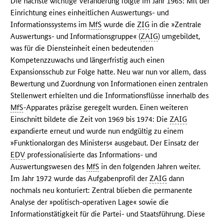
Die nächste wichtige Veränderung folgte im Jahr 1965: Mit der
Einrichtung eines einheitlichen Auswertungs- und
Informationssystems im
MfS
wurde die
ZIG
in die »Zentrale
Auswertungs- und Informationsgruppe« (
ZAIG
) umgebildet,
was für die Diensteinheit einen bedeutenden
Kompetenzzuwachs und längerfristig auch einen
Expansionsschub zur Folge hatte. Neu war nun vor allem, dass
Bewertung und Zuordnung von Informationen einen zentralen
Stellenwert erhielten und die Informationsflüsse innerhalb des
MfS
-Apparates präzise geregelt wurden. Einen weiteren
Einschnitt bildete die Zeit von 1969 bis 1974: Die
ZAIG
expandierte erneut und wurde nun endgültig zu einem
»Funktionalorgan des Ministers« ausgebaut. Der Einsatz der
EDV
professionalisierte das Informations- und
Auswertungswesen des
MfS
in den folgenden Jahren weiter.
Im Jahr 1972 wurde das Aufgabenprofil der
ZAIG
dann
nochmals neu konturiert: Zentral blieben die permanente
Analyse der »politisch-operativen Lage« sowie die
Informationstätigkeit für die Partei- und Staatsführung. Diese