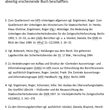
abseitig erscheinende Buch beschafften.
Zum Quellenwert von
MfS
-Unterlagen allgemein vgl. Engelmann, Roger: Zum
Quellenwert der Unterlagen des Ministeriums für Staatssicherheit. In: Henke,
Klaus-Dietmar; Engelmann, Roger (
Hg.
): Aktenlage. Die Bedeutung der
Unterlagen des Staatssicherheitsdienstes für die Zeitgeschichtsforschung. Berlin
1995, S. 23–55; zu den
ZAIG
-Berichten vgl. u. a. Münkel, Daniela: Die
DDR
im
Blick der Stasi 1989. In:
APuZ
21–22/2009, S. 26–32.
Vgl. Boberach, Heinz (
Hg.
): Meldungen aus dem Reich. Die geheimen
Lageberichte des Sicherheitsdienstes der
SS
. 17 Bde., Herrsching 1984.
Zu Veränderungen von Aufbau und Struktur der »Zentralen Auswertungs- und
Informationsgruppe« (
ZAIG
) im
MfS
sowie zur Entwicklung des Berichtswesens
vgl. ausführlich Engelmann, Roger; Joestel, Frank: Die Zentrale Auswertungs-
und Informationsgruppe (
MfS
-Handbuch).
Hg.
BStU
. Berlin 2009.
Vgl. Engelmann, Roger; Schumann, Silke: Der Ausbau des Überwachungsstaates.
Der Konflikt Ulbricht – Wollweber und die Neuausrichtung des
Staatssicherheitsdienstes der
DDR
1957. In: Vierteljahrshefte für Zeitgeschichte
43(1995)2, S. 341–378.
Zu den Stimmungsberichten vgl. ausführlich: Münkel, Daniela; Bispinck, Henrik