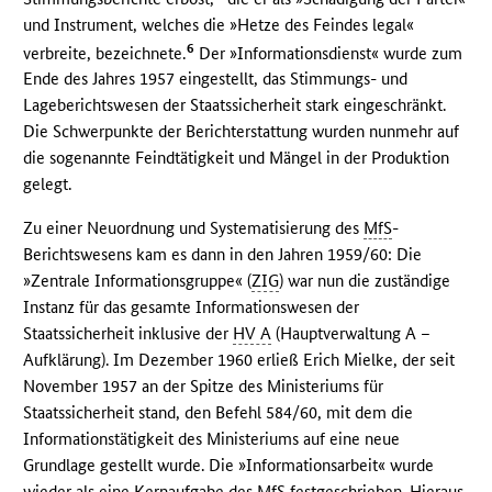
und Instrument, welches die »Hetze des Feindes legal«
6
verbreite, bezeichnete.
Der »Informationsdienst« wurde zum
Ende des Jahres 1957 eingestellt, das Stimmungs- und
Lageberichtswesen der Staatssicherheit stark eingeschränkt.
Die Schwerpunkte der Berichterstattung wurden nunmehr auf
die sogenannte Feindtätigkeit und Mängel in der Produktion
gelegt.
Zu einer Neuordnung und Systematisierung des
MfS
-
Berichtswesens kam es dann in den Jahren 1959/60: Die
»Zentrale Informationsgruppe« (
ZIG
) war nun die zuständige
Instanz für das gesamte Informationswesen der
Staatssicherheit inklusive der
HV A
(Hauptverwaltung A –
Aufklärung). Im Dezember 1960 erließ Erich Mielke, der seit
November 1957 an der Spitze des Ministeriums für
Staatssicherheit stand, den Befehl 584/60, mit dem die
Informationstätigkeit des Ministeriums auf eine neue
Grundlage gestellt wurde. Die »Informationsarbeit« wurde
wieder als eine Kernaufgabe des
MfS
festgeschrieben. Hieraus