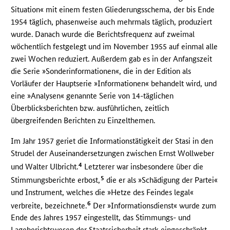
Situation« mit einem festen Gliederungsschema, der bis Ende
1954 täglich, phasenweise auch mehrmals täglich, produziert
wurde. Danach wurde die Berichtsfrequenz auf zweimal
wöchentlich festgelegt und im November 1955 auf einmal alle
zwei Wochen reduziert. Außerdem gab es in der Anfangszeit
die Serie »Sonderinformationen«, die in der Edition als
Vorläufer der Hauptserie »Informationen« behandelt wird, und
eine »Analysen« genannte Serie von 14-täglichen
Überblicksberichten bzw. ausführlichen, zeitlich
übergreifenden Berichten zu Einzelthemen.
Im Jahr 1957 geriet die Informationstätigkeit der Stasi in den
Strudel der Auseinandersetzungen zwischen Ernst Wollweber
4
und Walter Ulbricht.
Letzterer war insbesondere über die
5
Stimmungsberichte erbost,
die er als »Schädigung der Partei«
und Instrument, welches die »Hetze des Feindes legal«
6
verbreite, bezeichnete.
Der »Informationsdienst« wurde zum
Ende des Jahres 1957 eingestellt, das Stimmungs- und
Lageberichtswesen der Staatssicherheit stark eingeschränkt.