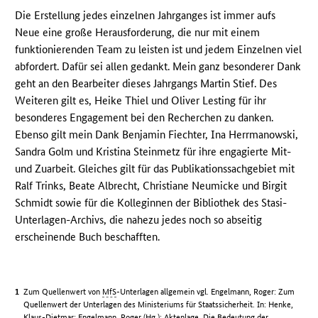
Die Erstellung jedes einzelnen Jahrganges ist immer aufs
Neue eine große Herausforderung, die nur mit einem
funktionierenden Team zu leisten ist und jedem Einzelnen viel
abfordert. Dafür sei allen gedankt. Mein ganz besonderer Dank
geht an den Bearbeiter dieses Jahrgangs Martin Stief. Des
Weiteren gilt es, Heike Thiel und Oliver Lesting für ihr
besonderes Engagement bei den Recherchen zu danken.
Ebenso gilt mein Dank Benjamin Fiechter, Ina Herrmanowski,
Sandra Golm und Kristina Steinmetz für ihre engagierte Mit-
und Zuarbeit. Gleiches gilt für das Publikationssachgebiet mit
Ralf Trinks, Beate Albrecht, Christiane Neumicke und Birgit
Schmidt sowie für die Kolleginnen der Bibliothek des Stasi-
Unterlagen-Archivs, die nahezu jedes noch so abseitig
erscheinende Buch beschafften.
Zum Quellenwert von
MfS
-Unterlagen allgemein vgl. Engelmann, Roger: Zum
Quellenwert der Unterlagen des Ministeriums für Staatssicherheit. In: Henke,
Klaus-Dietmar; Engelmann, Roger (
Hg.
): Aktenlage. Die Bedeutung der