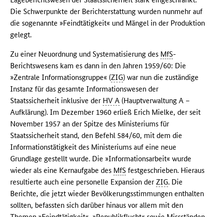
Die Schwerpunkte der Berichterstattung wurden nunmehr auf
die sogenannte »Feindtätigkeit« und Mängel in der Produktion
gelegt.
Zu einer Neuordnung und Systematisierung des
MfS
-
Berichtswesens kam es dann in den Jahren 1959/60: Die
»Zentrale Informationsgruppe« (
ZIG
) war nun die zuständige
Instanz für das gesamte Informationswesen der
Staatssicherheit inklusive der
HV A
(Hauptverwaltung A –
Aufklärung). Im Dezember 1960 erließ Erich Mielke, der seit
November 1957 an der Spitze des Ministeriums für
Staatssicherheit stand, den Befehl 584/60, mit dem die
Informationstätigkeit des Ministeriums auf eine neue
Grundlage gestellt wurde. Die »Informationsarbeit« wurde
wieder als eine Kernaufgabe des
MfS
festgeschrieben. Hieraus
resultierte auch eine personelle Expansion der
ZIG
. Die
Berichte, die jetzt wieder Bevölkerungsstimmungen enthalten
sollten, befassten sich darüber hinaus vor allem mit den
Themen »Feindtätigkeit«, »Republikflucht« sowie Missständen