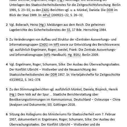
Unterlagen des Staatssicherheitsdienstes für die Zeitgeschichtsforschung. Berlin
1995, S. 23–55; zu den
ZAIG
-Berichten vgl. u. a. Münkel, Daniela: Die
DDR
im
Blick der Stasi 1989. In:
APuZ
(2009)21–22, S. 26–32.
Vgl. Boberach, Heinz (
Hg.
): Meldungen aus dem Reich. Die geheimen
Lageberichte des Sicherheitsdienstes der
SS
, 17 Bde. Herrsching 1984.
Zu Veränderungen von Aufbau und Struktur der »Zentralen Auswertungs- und
Informationsgruppe« (
ZAIG
) im
MfS
sowie zur Entwicklung des Berichtswesens
vgl. ausführlich Engelmann, Roger; Joestel, Frank: Die Zentrale Auswertungs-
und Informationsgruppe (
MfS
-Handbuch).
Hg.
BStU
. Berlin 2009.
Vgl. Engelmann, Roger; Schumann, Silke: Der Ausbau des Überwachungsstaates.
Der Konflikt Ulbricht – Wollweber und die Neuausrichtung des
Staatssicherheitsdienstes der
DDR
1957. In: Vierteljahrshefte für Zeitgeschichte
43(1995)2, S. 341–378.
Zu den Stimmungsberichten vgl. ausführlich Münkel, Daniela; Bispinck, Henrik
(
Hg.
): Dem Volk auf der Spur … Staatliche Berichterstattung über
Bevölkerungsstimmungen im Kommunismus. Deutschland – Osteuropa – China
(Analysen und Dokumente; 50). Göttingen 2018.
Sitzung des Kollegiums des Ministeriums für Staatssicherheit vom 7. Februar
1957, dokumentiert in: Engelmann, Roger; Schumann, Silke: Der Ausbau des
Überwachungsstaates. Der Konflikt Ulbricht – Wollweber und die