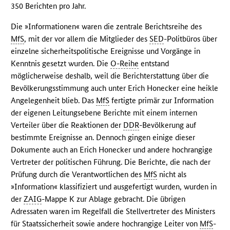
350 Berichten pro Jahr.
Die »Informationen« waren die zentrale Berichtsreihe des
MfS
, mit der vor allem die Mitglieder des
SED
-Politbüros über
einzelne sicherheitspolitische Ereignisse und Vorgänge in
Kenntnis gesetzt wurden. Die
O-Reihe
entstand
möglicherweise deshalb, weil die Berichterstattung über die
Bevölkerungsstimmung auch unter Erich Honecker eine heikle
Angelegenheit blieb. Das
MfS
fertigte primär zur Information
der eigenen Leitungsebene Berichte mit einem internen
Verteiler über die Reaktionen der
DDR
-Bevölkerung auf
bestimmte Ereignisse an. Dennoch gingen einige dieser
Dokumente auch an Erich Honecker und andere hochrangige
Vertreter der politischen Führung. Die Berichte, die nach der
Prüfung durch die Verantwortlichen des
MfS
nicht als
»Information« klassifiziert und ausgefertigt wurden, wurden in
der
ZAIG
-Mappe K zur Ablage gebracht. Die übrigen
Adressaten waren im Regelfall die Stellvertreter des Ministers
für Staatssicherheit sowie andere hochrangige Leiter von
MfS
-