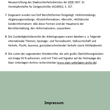
Neuausrichtung des Staatssicherheitsdienstes der
DDR
1957. In:
Vierteljahrshefte für Zeitgeschichte 43(1995)2, S. 357.
Insgesamt wurden nun fünf Berichtsformen festgelegt: »Sofortmeldung«,
»Ergänzungsmeldung«, »Einzelinformation«, »Bericht«, »Militärische
Sonderinformation«. Alle diese Formen sind der Hauptserie der
Berichterstattung, den »Informationen«, zuzuordnen.
Die Zuständigkeitsbereiche der Arbeitsgruppen waren daneben u. a. folgende:
internationale Themen, Spionage- und Terrorabwehr, Volkswirtschaft und
Verkehr, Flucht, Ausreise, grenzüberschreitender Verkehr sowie Militärabwehr.
Die Listen der sogenannten Westberichte, die sehr große Überlieferungslücken
von knapp 50 % aufweisen, sind mit Titel und Signatur auf der Homepage des
Stasi-Unterlagen-Archivs recherchierbar (
www.stasi-unterlagen-archiv.de
).
Impressum