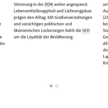
Stimmung in der
DDR
weiter angespannt.
um
Lebensmittelknappheit und Lieferengpässe
Au
prägen den Alltag. Mit Großveranstaltungen
(Z
r
und vorsichtigen politischen und
bz
ökonomischen Lockerungen buhlt die
SED
St
ie
um die Loyalität der Bevölkerung.
Ge
des
dé
de
La
Kr