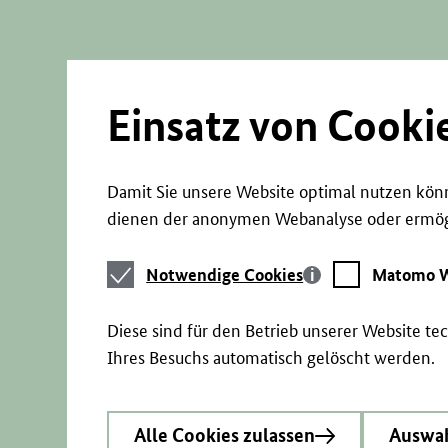
Direkt
zum
Seiteninhalt
springen
Einsatz von Cooki
Damit Sie unsere Website optimal nutzen könn
dienen der anonymen Webanalyse oder ermögl
Notwendige
Matomo
Notwendige Cookies
Matomo W
Cookies
Webstatistik
Diese sind für den Betrieb unserer Website t
Ihres Besuchs automatisch gelöscht werden.
Alle Cookies zulassen
Auswah