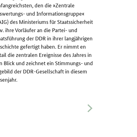
fangreichsten, den die »Zentrale
Zeichen der z
swertungs- und Informationsgruppe«
durch ein Ul
AIG) des Ministeriums für Staatssicherheit
dem dieser di
w. ihre Vorläufer an die Partei- und
Westberlins 
aatsführung der DDR in ihrer langjährigen
Gesamtberlin
schichte gefertigt haben. Er nimmt en
Gebiet der
D
tail die zentralen Ereignisse des Jahres in
schlug Moska
n Blick und zeichnet ein Stimmungs- und
Deutschland v
gebild der DDR-Gesellschaft in diesem
Wiederverein
isenjahr.
innerdeutsch
militärische 
Staaten bein