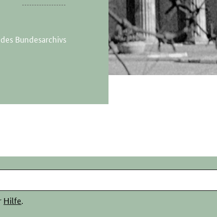
 des Bundesarchivs
r
Hilfe
.