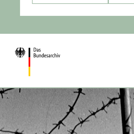
Zur
Startseite
DDR
im
Blick