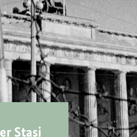
der
Stasi