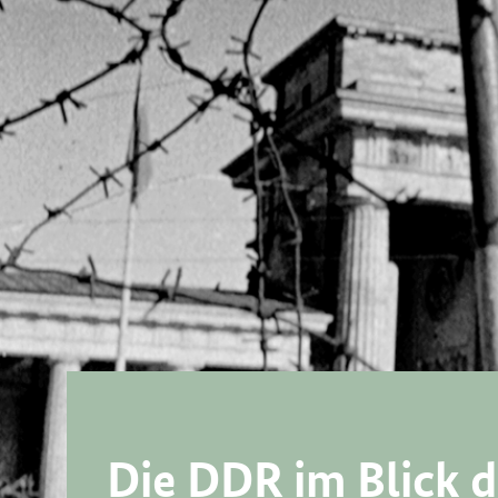
Die
DDR
im Blick 