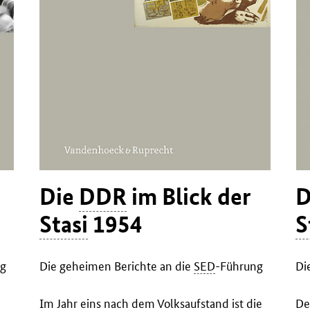
Die
DDR
im Blick der
D
Stasi
1954
S
ng
Die geheimen Berichte an die
SED
-Führung
Di
Im Jahr eins nach dem Volksaufstand ist die
De