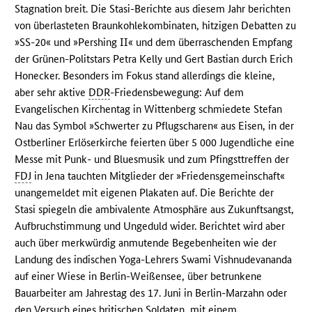
Stagnation breit. Die Stasi-Berichte aus diesem Jahr berichten
von überlasteten Braunkohlekombinaten, hitzigen Debatten zu
»SS-20« und »Pershing II« und dem überraschenden Empfang
der Grünen-Politstars Petra Kelly und Gert Bastian durch Erich
Honecker. Besonders im Fokus stand allerdings die kleine,
aber sehr aktive
DDR
-Friedensbewegung: Auf dem
Evangelischen Kirchentag in Wittenberg schmiedete Stefan
Nau das Symbol »Schwerter zu Pflugscharen« aus Eisen, in der
Ostberliner Erlöserkirche feierten über 5 000 Jugendliche eine
Messe mit Punk- und Bluesmusik und zum Pfingsttreffen der
FDJ
in Jena tauchten Mitglieder der »Friedensgemeinschaft«
unangemeldet mit eigenen Plakaten auf. Die Berichte der
Stasi spiegeln die ambivalente Atmosphäre aus Zukunftsangst,
Aufbruchstimmung und Ungeduld wider. Berichtet wird aber
auch über merkwürdig anmutende Begebenheiten wie der
Landung des indischen Yoga-Lehrers Swami Vishnudevananda
auf einer Wiese in Berlin-Weißensee, über betrunkene
Bauarbeiter am Jahrestag des 17. Juni in Berlin-Marzahn oder
den Versuch eines britischen Soldaten, mit einem