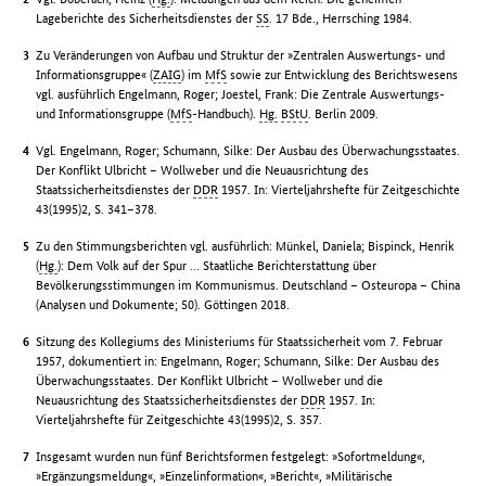
Lageberichte des Sicherheitsdienstes der
SS
. 17 Bde., Herrsching 1984.
Zu Veränderungen von Aufbau und Struktur der »Zentralen Auswertungs- und
Informationsgruppe« (
ZAIG
) im
MfS
sowie zur Entwicklung des Berichtswesens
vgl. ausführlich Engelmann, Roger; Joestel, Frank: Die Zentrale Auswertungs-
und Informationsgruppe (
MfS
-Handbuch).
Hg.
BStU
. Berlin 2009.
Vgl. Engelmann, Roger; Schumann, Silke: Der Ausbau des Überwachungsstaates.
Der Konflikt Ulbricht – Wollweber und die Neuausrichtung des
Staatssicherheitsdienstes der
DDR
1957. In: Vierteljahrshefte für Zeitgeschichte
43(1995)2, S. 341–378.
Zu den Stimmungsberichten vgl. ausführlich: Münkel, Daniela; Bispinck, Henrik
(
Hg.
): Dem Volk auf der Spur … Staatliche Berichterstattung über
Bevölkerungsstimmungen im Kommunismus. Deutschland – Osteuropa – China
(Analysen und Dokumente; 50). Göttingen 2018.
Sitzung des Kollegiums des Ministeriums für Staatssicherheit vom 7. Februar
1957, dokumentiert in: Engelmann, Roger; Schumann, Silke: Der Ausbau des
Überwachungsstaates. Der Konflikt Ulbricht – Wollweber und die
Neuausrichtung des Staatssicherheitsdienstes der
DDR
1957. In:
Vierteljahrshefte für Zeitgeschichte 43(1995)2, S. 357.
Insgesamt wurden nun fünf Berichtsformen festgelegt: »Sofortmeldung«,
»Ergänzungsmeldung«, »Einzelinformation«, »Bericht«, »Militärische