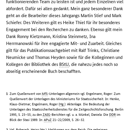
funktionierenden Team zu leisten ist und jedem Einzelnen viel
abfordert. Dafür sei allen gedankt. Mein ganz besonderer Dank
geht an die Bearbeiter dieses Jahrgangs Martin Stief und Mark
Schiefer. Des Weiteren gilt es Heike Thiel für ihr besonderes
Engagement bei den Recherchen zu danken. Ebenso gilt mein
Dank Ronny Kietzmann, Kristina Steinmetz, Ina
Herrmanowski für ihre engagierte Mit- und Zuarbeit. Gleiches
gilt für das Publikationssachgebiet mit Ralf Trinks, Christiane
Neumicke und Thomas Heyden sowie für die Kolleginnen und
Kollegen der Bibliothek des
BStU
, die nahezu jedes noch so
abseitig erscheinende Buch beschafften.
Zum Quellenwert von
MfS
-Unterlagen allgemein vgl. Engelmann, Roger: Zum
Quellenwert der Unterlagen des Ministeriums für Staatssicherheit. In: Henke,
Klaus-Dietmar; Engelmann, Roger (
Hg.
): Aktenlage. Die Bedeutung der
Unterlagen des Staatssicherheitsdienstes für die Zeitgeschichtsforschung. Berlin
1995, S. 23–55; zu den
ZAIG
-Berichten vgl. u. a. Münkel, Daniela: Die
DDR
im
Blick der Stasi 1989. In:
APuZ
21–22/2009, S. 26–32.
Vgl. Boberach, Heinz (
Hg.
): Meldungen aus dem Reich. Die geheimen