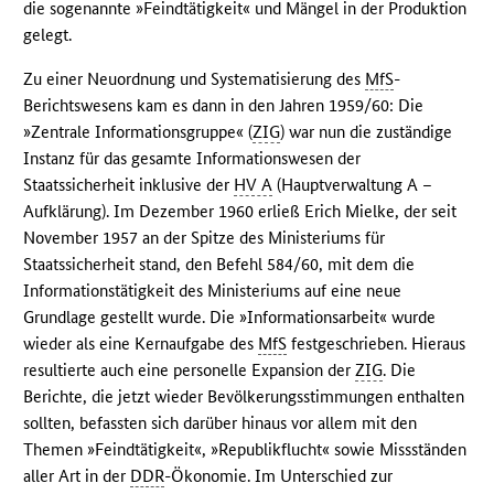
die sogenannte »Feindtätigkeit« und Mängel in der Produktion
gelegt.
Zu einer Neuordnung und Systematisierung des
MfS
-
Berichtswesens kam es dann in den Jahren 1959/60: Die
»Zentrale Informationsgruppe« (
ZIG
) war nun die zuständige
Instanz für das gesamte Informationswesen der
Staatssicherheit inklusive der
HV A
(Hauptverwaltung A –
Aufklärung). Im Dezember 1960 erließ Erich Mielke, der seit
November 1957 an der Spitze des Ministeriums für
Staatssicherheit stand, den Befehl 584/60, mit dem die
Informationstätigkeit des Ministeriums auf eine neue
Grundlage gestellt wurde. Die »Informationsarbeit« wurde
wieder als eine Kernaufgabe des
MfS
festgeschrieben. Hieraus
resultierte auch eine personelle Expansion der
ZIG
. Die
Berichte, die jetzt wieder Bevölkerungsstimmungen enthalten
sollten, befassten sich darüber hinaus vor allem mit den
Themen »Feindtätigkeit«, »Republikflucht« sowie Missständen
aller Art in der
DDR
-Ökonomie. Im Unterschied zur