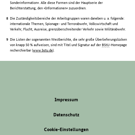
Sonderinformation«. Alle diese Formen sind der Hauptserie der
Berichterstattung, den »Informationen« zuzuordnen.
Die Zuständigkeitsbereiche der Arbeitsgruppen waren daneben u. a. folgende:
internationale Themen, Spionage- und Terrorabwehr, Volkswirtschaft und
Verkehr, Flucht, Ausreise, grenzüberschreitender Verkehr sowie Militärabwehr.
Die Listen der sogenannten Westberichte, die sehr große Überlieferungslücken
von knapp 50 % aufweisen, sind mit Titel und Signatur auf der
BStU
-Homepage
recherchierbar (
www.bstu.de
).
Impressum
Datenschutz
Cookie-Einstellungen