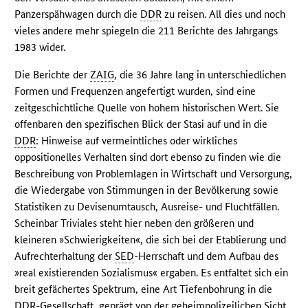
Panzerspähwagen durch die
DDR
zu reisen. All dies und noch
vieles andere mehr spiegeln die 211 Berichte des Jahrgangs
1983 wider.
Die Berichte der
ZAIG
, die 36 Jahre lang in unterschiedlichen
Formen und Frequenzen angefertigt wurden, sind eine
zeitgeschichtliche Quelle von hohem historischen Wert. Sie
offenbaren den spezifischen Blick der Stasi auf und in die
DDR
: Hinweise auf vermeintliches oder wirkliches
oppositionelles Verhalten sind dort ebenso zu finden wie die
Beschreibung von Problemlagen in Wirtschaft und Versorgung,
die Wiedergabe von Stimmungen in der Bevölkerung sowie
Statistiken zu Devisenumtausch, Ausreise- und Fluchtfällen.
Scheinbar Triviales steht hier neben den größeren und
kleineren »Schwierigkeiten«, die sich bei der Etablierung und
Aufrechterhaltung der
SED
-Herrschaft und dem Aufbau des
»real existierenden Sozialismus« ergaben. Es entfaltet sich ein
breit gefächertes Spektrum, eine Art Tiefenbohrung in die
DDR
-Gesellschaft, geprägt von der geheimpolizeilichen Sicht,