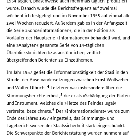
1954 täglich, phasenweise auch mehrmals täglich, produziert
wurde. Danach wurde die Berichtsfrequenz auf zweimal
wöchentlich festgelegt und im November 1955 auf einmal alle
zwei Wochen reduziert. Außerdem gab es in der Anfangszeit
die Serie »Sonderinformationen«, die in der Edition als
Vorläufer der Hauptserie »Informationen« behandelt wird, und
eine »Analysen« genannte Serie von 14-täglichen
Überblicksberichten bzw. ausführlichen, zeitlich
übergreifenden Berichten zu Einzelthemen.
Im Jahr 1957 geriet die Informationstätigkeit der Stasi in den
Strudel der Auseinandersetzungen zwischen Ernst Wollweber
4
und Walter Ulbricht.
Letzterer war insbesondere über die
5
Stimmungsberichte erbost,
die er als »Schädigung der Partei«
und Instrument, welches die »Hetze des Feindes legal«
6
verbreite, bezeichnete.
Der »Informationsdienst« wurde zum
Ende des Jahres 1957 eingestellt, das Stimmungs- und
Lageberichtswesen der Staatssicherheit stark eingeschränkt.
Die Schwerpunkte der Berichterstattung wurden nunmehr auf