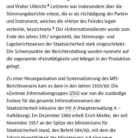
4
und Walter Ulbricht.
Letzterer war insbesondere über die
Stimmungsberichte erbost, die er als »Schädigung der Partei«
und Instrument, welches die »Hetze des Feindes legal«
5
verbreite, bezeichnete.
Der »Informationsdienst« wurde zum
Ende des Jahres 1957 eingestellt, das Stimmungs- und
Lageberichtswesen der Staatssicherheit stark eingeschränkt.
Die Schwerpunkte der Berichterstattung wurden nunmehr auf
die sogenannte »Feindtätigkeit« und Mängel in der Produktion
gelegt.
Zu einer Neuorganisation und Systematisierung des MfS-
Berichtswesens kam es dann in den Jahren 1959/60: Die
»Zentrale Informationsgruppe« (
ZIG
) war nun die zuständige
Instanz für das gesamte Informationswesen der
Staatssicherheit inklusive der
HV A
(Hauptverwaltung A –
Aufklärung). Im Dezember 1960 erließ Erich Mielke, der seit
November 1957 an der Spitze des Ministeriums für
Staatssicherheit stand, den Befehl 584/60, mit dem die
Informationstätigkeit des Ministeriums auf eine neue