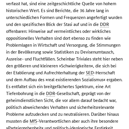
verfasst hat, sind eine zeitgeschichtliche Quelle von hohem
historischen Wert. Es sind Berichte, die 36 Jahre lang in
unterschiedlichen Formen und Frequenzen angefertigt wurden
und den spezifischen Blick der Stasi auf und in die
DDR
offenbaren: Hinweise auf vermeintliches oder wirkliches
oppositionelles Verhalten sind dort ebenso zu finden wie
Problemlagen in Wirtschaft und Versorgung, die Stimmungen
in der Bevölkerung sowie Statistiken zu Devisenumtausch,
Ausreise- und Fluchtfällen. Scheinbar Triviales steht hier neben
den größeren und kleineren »Schwierigkeiten«, die sich bei
der Etablierung und Aufrechterhaltung der
SED
-Herrschaft
und dem Aufbau des »real existierenden Sozialismus« ergaben.
Es entfaltet sich ein breitgefächertes Spektrum, eine Art
Tiefenbohrung in die
DDR
-Gesellschaft, geprägt von der
geheimdienstlichen Sicht, die vor allem darauf bedacht war,
politisch abweichendes Verhalten und sicherheitsrelevante
Probleme aufzudecken und zu neutralisieren. Darüber hinaus
mussten die
MfS
-Verantwortlichen aber auch ihre besondere
»Parteiergebenheit« und politisch-ideologische Festigkeit