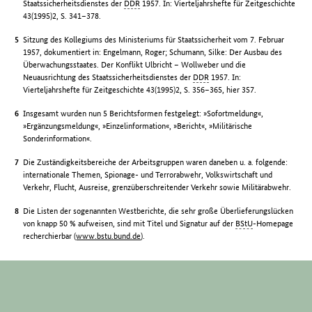
Staatssicherheitsdienstes der
DDR
1957. In: Vierteljahrshefte für Zeitgeschichte
43(1995)2, S. 341–378.
Sitzung des Kollegiums des Ministeriums für Staatssicherheit vom 7. Februar
1957, dokumentiert in: Engelmann, Roger; Schumann, Silke: Der Ausbau des
Überwachungsstaates. Der Konflikt Ulbricht – Wollweber und die
Neuausrichtung des Staatssicherheitsdienstes der
DDR
1957. In:
Vierteljahrshefte für Zeitgeschichte 43(1995)2, S. 356–365, hier 357.
Insgesamt wurden nun 5 Berichtsformen festgelegt: »Sofortmeldung«,
»Ergänzungsmeldung«, »Einzelinformation«, »Bericht«, »Militärische
Sonderinformation«.
Die Zuständigkeitsbereiche der Arbeitsgruppen waren daneben u. a. folgende:
internationale Themen, Spionage- und Terrorabwehr, Volkswirtschaft und
Verkehr, Flucht, Ausreise, grenzüberschreitender Verkehr sowie Militärabwehr.
Die Listen der sogenannten Westberichte, die sehr große Überlieferungslücken
von knapp 50 % aufweisen, sind mit Titel und Signatur auf der
BStU
-Homepage
recherchierbar (
www.bstu.bund.de
).