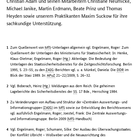
Christian Adam und seinen Mitarbeitern Christiane Neumicke,
Michael Janike, Martin Erdmann, Beate Prinz und Thomas
Heyden sowie unserem Praktikanten Maxim Suckow für ihre
sachkundige Unterstützung.
Zum Quellenwert von
MfS
-Unterlagen allgemein vgl. Engelmann, Roger: Zum
Quellenwert der Unterlagen des Ministeriums für Staatssicherheit. In: Henke,
Klaus-Dietmar; Engelmann, Roger (
Hg.
): Aktenlage. Die Bedeutung der
Unterlagen des Staatssicherheitsdienstes für die Zeitgeschichtsforschung. Berlin
1995, S. 23–55; zu den
ZAIG
-Berichten vgl. u. a. Münkel, Daniela: Die
DDR
im
Blick der Stasi 1989. In:
APuZ
21–22/2009, S. 26–32.
Vgl. Boberach, Heinz (
Hg.
): Meldungen aus dem Reich. Die geheimen
Lageberichte des Sicherheitsdienstes der
SS
. 17 Bde., Herrsching 1984.
Zu Veränderungen von Aufbau und Struktur der »Zentralen Auswertungs- und
Informationsgruppe« (
ZAIG
) im
MfS
sowie zur Entwicklung des Berichtswesens
vgl. ausführlich Engelmann, Roger; Joestel, Frank: Die Zentrale Auswertungs-
und Informationsgruppe. Berlin 2009 (
MfS
-Handbuch).
Vgl. Engelmann, Roger; Schumann, Silke: Der Ausbau des Überwachungsstaates.
Der Konflikt Ulbricht – Wollweber und die Neuausrichtung des