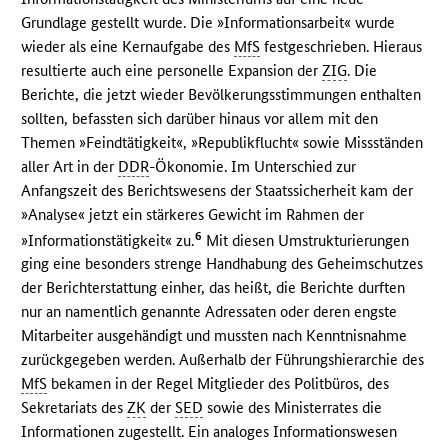
Grundlage gestellt wurde. Die »Informationsarbeit« wurde
wieder als eine Kernaufgabe des
MfS
festgeschrieben. Hieraus
resultierte auch eine personelle Expansion der
ZIG
. Die
Berichte, die jetzt wieder Bevölkerungsstimmungen enthalten
sollten, befassten sich darüber hinaus vor allem mit den
Themen »Feindtätigkeit«, »Republikflucht« sowie Missständen
aller Art in der
DDR
-Ökonomie. Im Unterschied zur
Anfangszeit des Berichtswesens der Staatssicherheit kam der
»Analyse« jetzt ein stärkeres Gewicht im Rahmen der
6
»Informationstätigkeit« zu.
Mit diesen Umstrukturierungen
ging eine besonders strenge Handhabung des Geheimschutzes
der Berichterstattung einher, das heißt, die Berichte durften
nur an namentlich genannte Adressaten oder deren engste
Mitarbeiter ausgehändigt und mussten nach Kenntnisnahme
zurückgegeben werden. Außerhalb der Führungshierarchie des
MfS
bekamen in der Regel Mitglieder des Politbüros, des
Sekretariats des
ZK
der
SED
sowie des Ministerrates die
Informationen zugestellt. Ein analoges Informationswesen