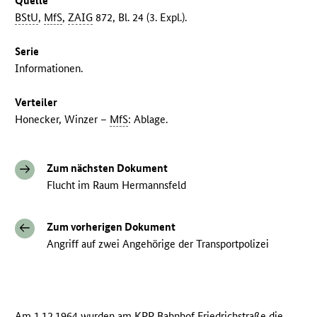
Quelle
BStU
,
MfS
,
ZAIG
872, Bl. 24 (3. Expl.).
Serie
Informationen.
Verteiler
Honecker, Winzer –
MfS
: Ablage.
Zum nächsten Dokument
Flucht im Raum Hermannsfeld
Zum vorherigen Dokument
Angriff auf zwei Angehörige der Transportpolizei
Am 1.12.1964 wurden am
KPP
Bahnhof Friedrichstraße die