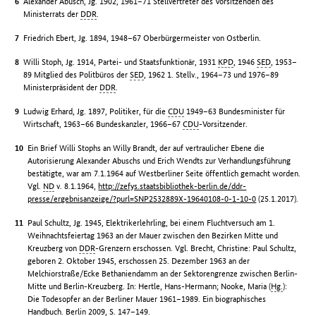
Alexander Abusch, Jg. 1902, 1961–71 Stellvertreter des Vorsitzenden des
Ministerrats der
DDR
.
Friedrich Ebert, Jg. 1894, 1948–67 Oberbürgermeister von Ostberlin.
Willi Stoph, Jg. 1914, Partei- und Staatsfunktionär, 1931
KPD
, 1946
SED
, 1953–
89 Mitglied des Politbüros der
SED
, 1962 1. Stellv., 1964–73 und 1976–89
Ministerpräsident der
DDR
.
Ludwig Erhard, Jg. 1897, Politiker, für die
CDU
1949–63 Bundesminister für
Wirtschaft, 1963–66 Bundeskanzler, 1966–67
CDU
-Vorsitzender.
Ein Brief Willi Stophs an Willy Brandt, der auf vertraulicher Ebene die
Autorisierung Alexander Abuschs und Erich Wendts zur Verhandlungsführung
bestätigte, war am 7.1.1964 auf Westberliner Seite öffentlich gemacht worden.
Vgl.
ND
v. 8.1.1964,
http://zefys.staatsbibliothek-berlin.de/ddr-
presse/ergebnisanzeige/?purl=SNP2532889X-19640108-0-1-10-0
(25.1.2017).
Paul Schultz, Jg. 1945, Elektrikerlehrling, bei einem Fluchtversuch am 1.
Weihnachtsfeiertag 1963 an der Mauer zwischen den Bezirken Mitte und
Kreuzberg von
DDR
-Grenzern erschossen. Vgl. Brecht, Christine: Paul Schultz,
geboren 2. Oktober 1945, erschossen 25. Dezember 1963 an der
Melchiorstraße/Ecke Bethaniendamm an der Sektorengrenze zwischen Berlin-
Mitte und Berlin-Kreuzberg. In: Hertle, Hans-Hermann; Nooke, Maria (
Hg.
):
Die Todesopfer an der Berliner Mauer 1961–1989. Ein biographisches
Handbuch. Berlin 2009, S. 147–149.