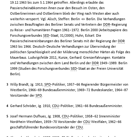
19.12.1963 bis zum 5.1.1964 getroffen. Allerdings erlaubte das
Passierscheinabkommen ihnen zwar den Besuch im Osten, den
Ostberlinerinnen und Ostberlinern blieb der Weg nach Westen aber auch
weiterhin versperrt. Vgl. Alisch, Steffen: Berlin ↔ Berlin. Die Verhandlungen
zwischen Beauftragten des Berliner Senats und Vertretern der
DDR
-Regierung
zu Reise- und humanitären Fragen 1961–1972. Berlin 2000 (Arbeitspapiere des
Forschungsverbundes
SED
-Staat; 31/2000); Huhn, Eckart: Die
Passierscheinvereinbarungen des Berliner Senats mit der Regierung der
DDR
1963 bis 1966. Deutsch-Deutsche Verhandlungen zur Überwindung der
politischen Sprachlosigkeit und der Milderung menschlicher Härten als Folge des
Mauerbaus. Ludwigsfelde 2011; Kunze, Gerhard: Grenzerfahrungen. Kontakte
und Verhandlungen zwischen dem Land Berlin und der
DDR
1949–1989. Berlin
1999 (Studien des Forschungsverbundes
SED
-Staat an der Freien Universität
Berlin).
Willy Brandt, Jg. 1913,
SPD
-Politiker, 1957–66 Regierender Bürgermeister von
Westberlin, 1966–69 Bundesaußenminister, 1969–72 Bundeskanzler, 1964–87
Vorsitzender der
SPD
.
Gerhard Schröder, Jg. 1910,
CDU
-Politiker, 1961–66 Bundesaußenminister.
Josef Hermann Dufhues, Jg. 1908,
CDU
-Politiker, 1958–62 Innenminister
Nordrhein-Westfalen, 1959–70 Vorsitzender der
CDU
Westfalen, 1962–66
geschäftsführender Bundesvorsitzender der
CDU
.