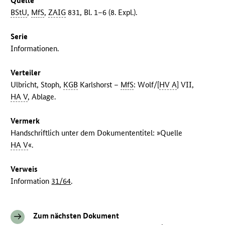
Quelle
BStU
,
MfS
,
ZAIG
831, Bl. 1–6 (8. Expl.).
Serie
Informationen.
Verteiler
Ulbricht, Stoph,
KGB
Karlshorst –
MfS
: Wolf/[
HV A
] VII,
HA V
, Ablage.
Vermerk
Handschriftlich unter dem Dokumententitel: »Quelle
HA V
«.
Verweis
Information
31/64
.
Zum nächsten Dokument