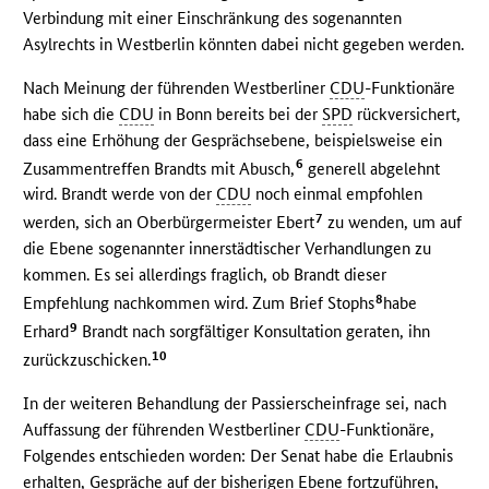
Verbindung mit einer Einschränkung des sogenannten
Asylrechts in Westberlin könnten dabei nicht gegeben werden.
Nach Meinung der führenden Westberliner
CDU
-Funktionäre
habe sich die
CDU
in Bonn bereits bei der
SPD
rückversichert,
dass eine Erhöhung der Gesprächsebene, beispielsweise ein
6
Zusammentreffen Brandts mit Abusch,
generell abgelehnt
wird. Brandt werde von der
CDU
noch einmal empfohlen
7
werden, sich an Oberbürgermeister Ebert
zu wenden, um auf
die Ebene sogenannter innerstädtischer Verhandlungen zu
kommen. Es sei allerdings fraglich, ob Brandt dieser
8
Empfehlung nachkommen wird. Zum Brief Stophs
habe
9
Erhard
Brandt nach sorgfältiger Konsultation geraten, ihn
10
zurückzuschicken.
In der weiteren Behandlung der Passierscheinfrage sei, nach
Auffassung der führenden Westberliner
CDU
-Funktionäre,
Folgendes entschieden worden: Der Senat habe die Erlaubnis
erhalten, Gespräche auf der bisherigen Ebene fortzuführen,