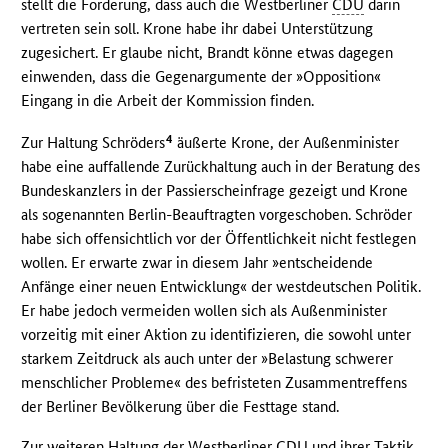
stellt die Forderung, dass auch die Westberliner
CDU
darin
vertreten sein soll. Krone habe ihr dabei Unterstützung
zugesichert. Er glaube nicht, Brandt könne etwas dagegen
einwenden, dass die Gegenargumente der »Opposition«
Eingang in die Arbeit der Kommission finden.
4
Zur Haltung Schröders
äußerte Krone, der Außenminister
habe eine auffallende Zurückhaltung auch in der Beratung des
Bundeskanzlers in der Passierscheinfrage gezeigt und Krone
als sogenannten Berlin-Beauftragten vorgeschoben. Schröder
habe sich offensichtlich vor der Öffentlichkeit nicht festlegen
wollen. Er erwarte zwar in diesem Jahr »entscheidende
Anfänge einer neuen Entwicklung« der westdeutschen Politik.
Er habe jedoch vermeiden wollen sich als Außenminister
vorzeitig mit einer Aktion zu identifizieren, die sowohl unter
starkem Zeitdruck als auch unter der »Belastung schwerer
menschlicher Probleme« des befristeten Zusammentreffens
der Berliner Bevölkerung über die Festtage stand.
Zur weiteren Haltung der Westberliner
CDU
und ihrer Taktik