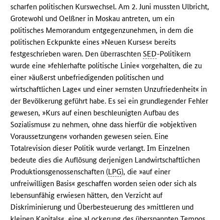
scharfen politischen Kurswechsel. Am 2. Juni mussten Ulbricht,
Grotewohl und Oelßner in Moskau antreten, um ein
politisches Memorandum entgegenzunehmen, in dem die
politischen Eckpunkte eines »Neuen Kurses« bereits
festgeschrieben waren. Den überraschten
SED
-Politikern
wurde eine »fehlerhafte politische Linie« vorgehalten, die zu
einer »äußerst unbefriedigenden politischen und
wirtschaftlichen Lage« und einer »ernsten Unzufriedenheit« in
der Bevölkerung geführt habe. Es sei ein grundlegender Fehler
gewesen, »Kurs auf einen beschleunigten Aufbau des
Sozialismus« zu nehmen, ohne dass hierfür die »objektiven
Voraussetzungen« vorhanden gewesen seien. Eine
Totalrevision dieser Politik wurde verlangt. Im Einzelnen
bedeute dies die Auflösung derjenigen Landwirtschaftlichen
Produktionsgenossenschaften (
LPG
), die »auf einer
unfreiwilligen Basis« geschaffen worden seien oder sich als
lebensunfähig erwiesen hätten, den Verzicht auf
Diskriminierung und Überbesteuerung des »mittleren und
kleinen Kapitals«, eine »Lockerung des überspannten Tempos