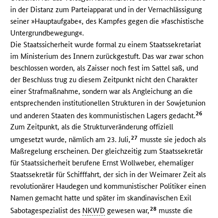
in der Distanz zum Parteiapparat und in der Vernachlässigung
seiner »Hauptaufgabe«, des Kampfes gegen die »faschistische
Untergrundbewegung«.
Die Staatssicherheit wurde formal zu einem Staatssekretariat
im Ministerium des Innern zurückgestuft. Das war zwar schon
beschlossen worden, als Zaisser noch fest im Sattel saß, und
der Beschluss trug zu diesem Zeitpunkt nicht den Charakter
einer Strafmaßnahme, sondern war als Angleichung an die
entsprechenden institutionellen Strukturen in der Sowjetunion
26
und anderen Staaten des kommunistischen Lagers gedacht.
Zum Zeitpunkt, als die Strukturveränderung offiziell
27
umgesetzt wurde, nämlich am 23. Juli,
musste sie jedoch als
Maßregelung erscheinen. Der gleichzeitig zum Staatssekretär
für Staatssicherheit berufene Ernst Wollweber, ehemaliger
Staatssekretär für Schifffahrt, der sich in der Weimarer Zeit als
revolutionärer Haudegen und kommunistischer Politiker einen
Namen gemacht hatte und später im skandinavischen Exil
28
Sabotagespezialist des
NKWD
gewesen war,
musste die