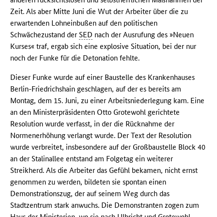
Zeit. Als aber Mitte Juni die Wut der Arbeiter über die zu
erwartenden Lohneinbußen auf den politischen
Schwächezustand der
SED
nach der Ausrufung des »Neuen
Kurses« traf, ergab sich eine explosive Situation, bei der nur
noch der Funke für die Detonation fehlte.
Dieser Funke wurde auf einer Baustelle des Krankenhauses
Berlin-Friedrichshain geschlagen, auf der es bereits am
Montag, dem 15. Juni, zu einer Arbeitsniederlegung kam. Eine
an den Ministerpräsidenten Otto Grotewohl gerichtete
Resolution wurde verfasst, in der die Rücknahme der
Normenerhöhung verlangt wurde. Der Text der Resolution
wurde verbreitet, insbesondere auf der Großbaustelle Block 40
an der Stalinallee entstand am Folgetag ein weiterer
Streikherd. Als die Arbeiter das Gefühl bekamen, nicht ernst
genommen zu werden, bildeten sie spontan einen
Demonstrationszug, der auf seinem Weg durch das
Stadtzentrum stark anwuchs. Die Demonstranten zogen zum
Haus der Ministerien, wo sie nach Ulbricht und Grotewohl