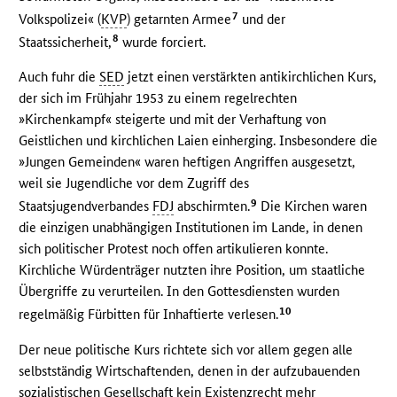
7
Volkspolizei« (
KVP
) getarnten Armee
und der
8
Staatssicherheit,
wurde forciert.
Auch fuhr die
SED
jetzt einen verstärkten antikirchlichen Kurs,
der sich im Frühjahr 1953 zu einem regelrechten
»Kirchenkampf« steigerte und mit der Verhaftung von
Geistlichen und kirchlichen Laien einherging. Insbesondere die
»Jungen Gemeinden« waren heftigen Angriffen ausgesetzt,
weil sie Jugendliche vor dem Zugriff des
9
Staatsjugendverbandes
FDJ
abschirmten.
Die Kirchen waren
die einzigen unabhängigen Institutionen im Lande, in denen
sich politischer Protest noch offen artikulieren konnte.
Kirchliche Würdenträger nutzten ihre Position, um staatliche
Übergriffe zu verurteilen. In den Gottesdiensten wurden
10
regelmäßig Fürbitten für Inhaftierte verlesen.
Der neue politische Kurs richtete sich vor allem gegen alle
selbstständig Wirtschaftenden, denen in der aufzubauenden
sozialistischen Gesellschaft kein Existenzrecht mehr