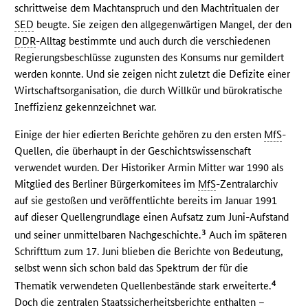
schrittweise dem Machtanspruch und den Machtritualen der
SED
beugte. Sie zeigen den allgegenwärtigen Mangel, der den
DDR
-Alltag bestimmte und auch durch die verschiedenen
Regierungsbeschlüsse zugunsten des Konsums nur gemildert
werden konnte. Und sie zeigen nicht zuletzt die Defizite einer
Wirtschaftsorganisation, die durch Willkür und bürokratische
Ineffizienz gekennzeichnet war.
Einige der hier edierten Berichte gehören zu den ersten
MfS
-
Quellen, die überhaupt in der Geschichtswissenschaft
verwendet wurden. Der Historiker Armin Mitter war 1990 als
Mitglied des Berliner Bürgerkomitees im
MfS
-Zentralarchiv
auf sie gestoßen und veröffentlichte bereits im Januar 1991
auf dieser Quellengrundlage einen Aufsatz zum Juni-Aufstand
3
und seiner unmittelbaren Nachgeschichte.
Auch im späteren
Schrifttum zum 17. Juni blieben die Berichte von Bedeutung,
selbst wenn sich schon bald das Spektrum der für die
4
Thematik verwendeten Quellenbestände stark erweiterte.
Doch die zentralen Staatssicherheitsberichte enthalten –