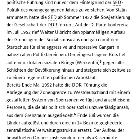
politische Führung sind nur vor dem Hintergrund der
SED
-
Politik des vorangegangenen Jahres zu verstehen. Von Stalin
ermuntert, hatte die
SED
ab Sommer 1952 die Sowjetisierung
der Gesellschaft der
DDR
forciert. Auf der 2. Parteikonferenz
im Juli 1952 rief Walter Ulbricht den »planmäßigen Aufbau
der Grundlagen des Sozialismus« aus und gab damit den
Startschuss für eine aggressive und repressive Gangart in
nahezu allen Politikbereichen. Der eingeschlagene Kurs lief
5
auf einen »totalen sozialen Krieg« (Werkentin)
gegen alle
Schichten der Bevölkerung hinaus und steigerte sich zeitweise
zu einem regelrechten politischen Amoklauf.
Bereits Ende Mai 1952 hatte die
DDR
-Führung die
Abriegelung der Zonengrenze zu Westdeutschland mit einem
gestaffelten System von Sperrzonen verfügt und anschließend
Personen, die sie als politisch oder sozial unzuverlässig ansah,
6
aus dem Grenzraum ausgesiedelt.
Ende Juli wurden die
Länder aufgelöst und durch eine in 14 Bezirke gegliederte
zentralistische Verwaltungsstruktur ersetzt. Der Aufbau der
bewaffneten Organe, insbesondere der als »Kasernierte