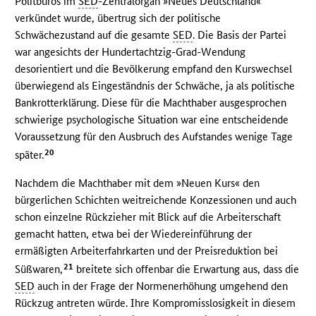
Politbüros im
SED
-Zentralorgan »Neues Deutschland«
verkündet wurde, übertrug sich der politische
Schwächezustand auf die gesamte
SED
. Die Basis der Partei
war angesichts der Hundertachtzig-Grad-Wendung
desorientiert und die Bevölkerung empfand den Kurswechsel
überwiegend als Eingeständnis der Schwäche, ja als politische
Bankrotterklärung. Diese für die Machthaber ausgesprochen
schwierige psychologische Situation war eine entscheidende
Voraussetzung für den Ausbruch des Aufstandes wenige Tage
20
später.
Nachdem die Machthaber mit dem »Neuen Kurs« den
bürgerlichen Schichten weitreichende Konzessionen und auch
schon einzelne Rückzieher mit Blick auf die Arbeiterschaft
gemacht hatten, etwa bei der Wiedereinführung der
ermäßigten Arbeiterfahrkarten und der Preisreduktion bei
21
Süßwaren,
breitete sich offenbar die Erwartung aus, dass die
SED
auch in der Frage der Normenerhöhung umgehend den
Rückzug antreten würde. Ihre Kompromisslosigkeit in diesem