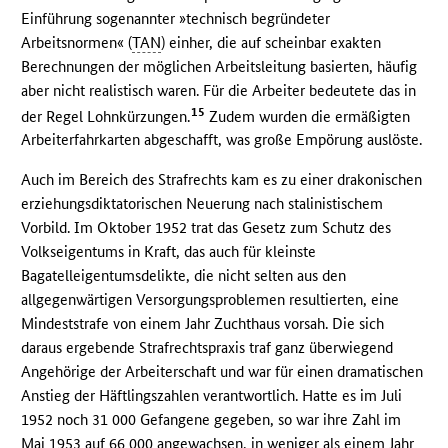
Einführung sogenannter »technisch begründeter
Arbeitsnormen« (
TAN
) einher, die auf scheinbar exakten
Berechnungen der möglichen Arbeitsleitung basierten, häufig
aber nicht realistisch waren. Für die Arbeiter bedeutete das in
15
der Regel Lohnkürzungen.
Zudem wurden die ermäßigten
Arbeiterfahrkarten abgeschafft, was große Empörung auslöste.
Auch im Bereich des Strafrechts kam es zu einer drakonischen
erziehungsdiktatorischen Neuerung nach stalinistischem
Vorbild. Im Oktober 1952 trat das Gesetz zum Schutz des
Volkseigentums in Kraft, das auch für kleinste
Bagatelleigentumsdelikte, die nicht selten aus den
allgegenwärtigen Versorgungsproblemen resultierten, eine
Mindeststrafe von einem Jahr Zuchthaus vorsah. Die sich
daraus ergebende Strafrechtspraxis traf ganz überwiegend
Angehörige der Arbeiterschaft und war für einen dramatischen
Anstieg der Häftlingszahlen verantwortlich. Hatte es im Juli
1952 noch 31 000 Gefangene gegeben, so war ihre Zahl im
Mai 1953 auf 66 000 angewachsen, in weniger als einem Jahr