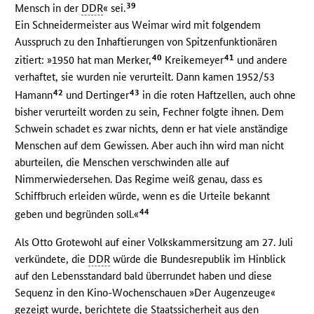
39
Mensch in der
DDR
« sei.
Ein Schneidermeister aus Weimar wird mit folgendem
Ausspruch zu den Inhaftierungen von Spitzenfunktionären
40
41
zitiert: »1950 hat man Merker,
Kreikemeyer
und andere
verhaftet, sie wurden nie verurteilt. Dann kamen 1952/53
42
43
Hamann
und Dertinger
in die roten Haftzellen, auch ohne
bisher verurteilt worden zu sein, Fechner folgte ihnen. Dem
Schwein schadet es zwar nichts, denn er hat viele anständige
Menschen auf dem Gewissen. Aber auch ihn wird man nicht
aburteilen, die Menschen verschwinden alle auf
Nimmerwiedersehen. Das Regime weiß genau, dass es
Schiffbruch erleiden würde, wenn es die Urteile bekannt
44
geben und begründen soll.«
Als Otto Grotewohl auf einer Volkskammersitzung am 27. Juli
verkündete, die
DDR
würde die Bundesrepublik im Hinblick
auf den Lebensstandard bald überrundet haben und diese
Sequenz in den Kino-Wochenschauen »Der Augenzeuge«
gezeigt wurde, berichtete die Staatssicherheit aus den