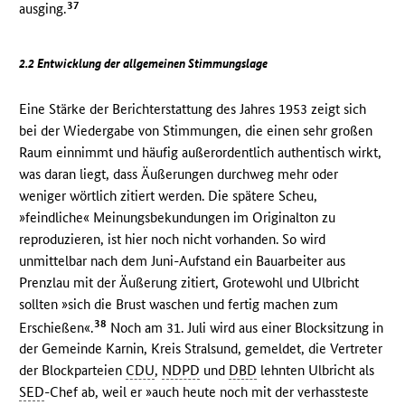
37
ausging.
2.2 Entwicklung der allgemeinen Stimmungslage
Eine Stärke der Berichterstattung des Jahres 1953 zeigt sich
bei der Wiedergabe von Stimmungen, die einen sehr großen
Raum einnimmt und häufig außerordentlich authentisch wirkt,
was daran liegt, dass Äußerungen durchweg mehr oder
weniger wörtlich zitiert werden. Die spätere Scheu,
»feindliche« Meinungsbekundungen im Originalton zu
reproduzieren, ist hier noch nicht vorhanden. So wird
unmittelbar nach dem Juni-Aufstand ein Bauarbeiter aus
Prenzlau mit der Äußerung zitiert, Grotewohl und Ulbricht
sollten »sich die Brust waschen und fertig machen zum
38
Erschießen«.
Noch am 31. Juli wird aus einer Blocksitzung in
der Gemeinde Karnin, Kreis Stralsund, gemeldet, die Vertreter
der Blockparteien
CDU
,
NDPD
und
DBD
lehnten Ulbricht als
SED
-Chef ab, weil er »auch heute noch mit der verhassteste