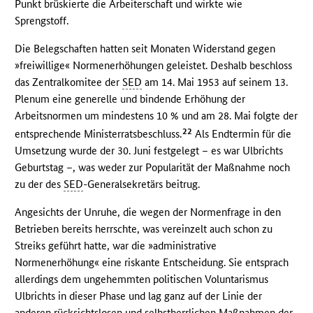
Punkt brüskierte die Arbeiterschaft und wirkte wie
Sprengstoff.
Die Belegschaften hatten seit Monaten Widerstand gegen
»freiwillige« Normenerhöhungen geleistet. Deshalb beschloss
das Zentralkomitee der
SED
am 14. Mai 1953 auf seinem 13.
Plenum eine generelle und bindende Erhöhung der
Arbeitsnormen um mindestens 10 % und am 28. Mai folgte der
22
entsprechende Ministerratsbeschluss.
Als Endtermin für die
Umsetzung wurde der 30. Juni festgelegt – es war Ulbrichts
Geburtstag –, was weder zur Popularität der Maßnahme noch
zu der des
SED
-Generalsekretärs beitrug.
Angesichts der Unruhe, die wegen der Normenfrage in den
Betrieben bereits herrschte, was vereinzelt auch schon zu
Streiks geführt hatte, war die »administrative
Normenerhöhung« eine riskante Entscheidung. Sie entsprach
allerdings dem ungehemmten politischen Voluntarismus
Ulbrichts in dieser Phase und lag ganz auf der Linie der
anderen rücksichtslosen und selbstherrlichen Maßnahmen der