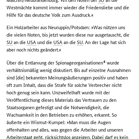
Malchin/Neubrandenburg: »In den Noten der
SU
an die
Westmächte kommt immer wieder die Friedensliebe und die
Hilfe für das deutsche Volk zum Ausdruck.«
Ein Holzarbeiter aus Neuruppin/Potsdam: »Was nützen uns
die vielen Noten, bis jetzt wurden diese nur ausgetauscht, die
SU
an die
USA
und die
USA
an die
SU
. An der Lage hat sich
aber noch nichts geändert.«
4
Über die Entlarvung der Spionageorganisationen
wurde
verhältnismäßig wenig diskutiert. Bis auf einzelne Ausnahmen
sind [die] bekannten Meinungsäußerungen positiv und haben
oft zum Inhalt, dass die Strafe für solche Verbrecher nicht
hoch genug sein kann. Unzweifelhaft wurde mit der
Veröffentlichung dieses Materials das Vertrauen zu den
Staatsorganen gefestigt und die Notwendigkeit, die
Wachsamkeit in den Betrieben zu erhöhen, erkannt. So
äußerte ein Wismut-Kumpel: »Man muss die Augen
offenhalten und alles, was gegen die Arbeiter und unseren
Arbeiterstaat geht, rücksichtslos anzeigen. Dabei darf es kein