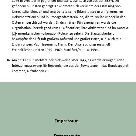
1946 in Westberlin gegründet und war wesentlich von aus der
SBZ
/
DDR
geflohenen Juristen geprägt. Er widmete sich vor allem der Erfassung von
Unrechtshandlungen und verarbeitete seine Erkenntnisse in umfangreichen
Dokumentationen und in Propagandamaterialien, die teilweise wieder in den
Osten eingeschleust wurden. In den frühen Fünfzigerjahren wurde die
Organisation überwiegend vom
CIA
finanziert, ihre Aktivitäten sind im Kontext
US
-amerikanischer »Liberation Policy« zu sehen. Die Staatssicherheit
bekämpfte den
UfJ
mit großem Aufwand und großer Härte, u. a. auch mit
Entführungen. Vgl. Hagemann, Frank: Der Untersuchungsausschuß
Freiheitlicher Juristen 1949–1969. Frankfurt/M. u. a. 1994.
Am 11.11.1953 meldete beispielsweise »Der Tag«, es werde erwogen, »den
Interzonepasszwang für Reisende, die aus der Sowjetzone in das Bundesgebiet
kommen, aufzuheben.«
Impressum
Datenschutz