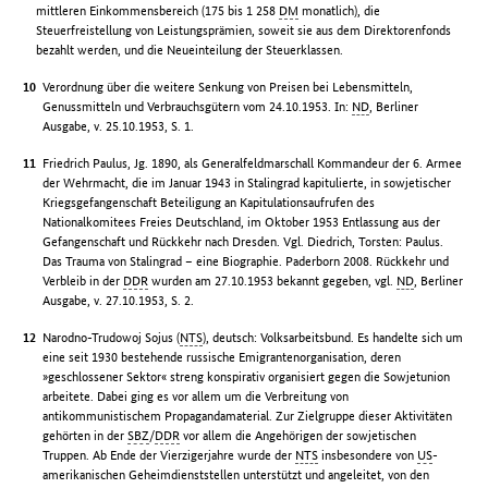
mittleren Einkommensbereich (175 bis 1 258
DM
monatlich), die
Steuerfreistellung von Leistungsprämien, soweit sie aus dem Direktorenfonds
bezahlt werden, und die Neueinteilung der Steuerklassen.
Verordnung über die weitere Senkung von Preisen bei Lebensmitteln,
Genussmitteln und Verbrauchsgütern vom 24.10.1953. In:
ND
, Berliner
Ausgabe, v. 25.10.1953, S. 1.
Friedrich Paulus, Jg. 1890, als Generalfeldmarschall Kommandeur der 6. Armee
der Wehrmacht, die im Januar 1943 in Stalingrad kapitulierte, in sowjetischer
Kriegsgefangenschaft Beteiligung an Kapitulationsaufrufen des
Nationalkomitees Freies Deutschland, im Oktober 1953 Entlassung aus der
Gefangenschaft und Rückkehr nach Dresden. Vgl. Diedrich, Torsten: Paulus.
Das Trauma von Stalingrad – eine Biographie. Paderborn 2008. Rückkehr und
Verbleib in der
DDR
wurden am 27.10.1953 bekannt gegeben, vgl.
ND
, Berliner
Ausgabe, v. 27.10.1953, S. 2.
Narodno-Trudowoj Sojus (
NTS
), deutsch: Volksarbeitsbund. Es handelte sich um
eine seit 1930 bestehende russische Emigrantenorganisation, deren
»geschlossener Sektor« streng konspirativ organisiert gegen die Sowjetunion
arbeitete. Dabei ging es vor allem um die Verbreitung von
antikommunistischem Propagandamaterial. Zur Zielgruppe dieser Aktivitäten
gehörten in der
SBZ
/
DDR
vor allem die Angehörigen der sowjetischen
Truppen. Ab Ende der Vierzigerjahre wurde der
NTS
insbesondere von
US
-
amerikanischen Geheimdienststellen unterstützt und angeleitet, von den