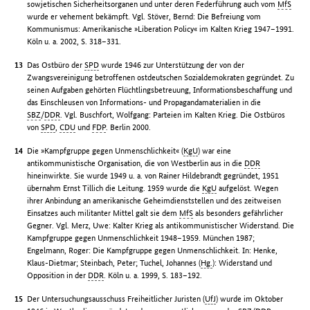
sowjetischen Sicherheitsorganen und unter deren Federführung auch vom
MfS
wurde er vehement bekämpft. Vgl. Stöver, Bernd: Die Befreiung vom
Kommunismus: Amerikanische »Liberation Policy« im Kalten Krieg 1947–1991.
Köln u. a. 2002, S. 318–331.
Das Ostbüro der
SPD
wurde 1946 zur Unterstützung der von der
Zwangsvereinigung betroffenen ostdeutschen Sozialdemokraten gegründet. Zu
seinen Aufgaben gehörten Flüchtlingsbetreuung, Informationsbeschaffung und
das Einschleusen von Informations- und Propagandamaterialien in die
SBZ
/
DDR
. Vgl. Buschfort, Wolfgang: Parteien im Kalten Krieg. Die Ostbüros
von
SPD
,
CDU
und
FDP
. Berlin 2000.
Die »Kampfgruppe gegen Unmenschlichkeit« (
KgU
) war eine
antikommunistische Organisation, die von Westberlin aus in die
DDR
hineinwirkte. Sie wurde 1949 u. a. von Rainer Hildebrandt gegründet, 1951
übernahm Ernst Tillich die Leitung. 1959 wurde die
KgU
aufgelöst. Wegen
ihrer Anbindung an amerikanische Geheimdienststellen und des zeitweisen
Einsatzes auch militanter Mittel galt sie dem
MfS
als besonders gefährlicher
Gegner. Vgl. Merz, Uwe: Kalter Krieg als antikommunistischer Widerstand. Die
Kampfgruppe gegen Unmenschlichkeit 1948–1959. München 1987;
Engelmann, Roger: Die Kampfgruppe gegen Unmenschlichkeit. In: Henke,
Klaus-Dietmar; Steinbach, Peter; Tuchel, Johannes (
Hg.
): Widerstand und
Opposition in der
DDR
. Köln u. a. 1999, S. 183–192.
Der Untersuchungsausschuss Freiheitlicher Juristen (
UfJ
) wurde im Oktober