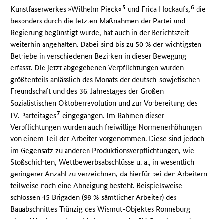
5
6
Kunstfaserwerkes »Wilhelm Pieck«
und Frida Hockaufs,
die
besonders durch die letzten Maßnahmen der Partei und
Regierung begünstigt wurde, hat auch in der Berichtszeit
weiterhin angehalten. Dabei sind bis zu 50 % der wichtigsten
Betriebe in verschiedenen Bezirken in dieser Bewegung
erfasst. Die jetzt abgegebenen Verpflichtungen wurden
größtenteils anlässlich des Monats der deutsch-sowjetischen
Freundschaft und des 36. Jahrestages der Großen
Sozialistischen Oktoberrevolution und zur Vorbereitung des
7
IV. Parteitages
eingegangen. Im Rahmen dieser
Verpflichtungen wurden auch freiwillige Normenerhöhungen
von einem Teil der Arbeiter vorgenommen. Diese sind jedoch
im Gegensatz zu anderen Produktionsverpflichtungen, wie
Stoßschichten, Wettbewerbsabschlüsse u. a., in wesentlich
geringerer Anzahl zu verzeichnen, da hierfür bei den Arbeitern
teilweise noch eine Abneigung besteht. Beispielsweise
schlossen 45 Brigaden (98 % sämtlicher Arbeiter) des
Bauabschnittes Trünzig des Wismut-Objektes Ronneburg