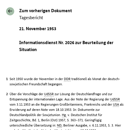
Zum vorherigen Dokument
Tagesbericht
21. November 1953
Informationsdienst Nr. 2026 zur Beurteilung der
Situation
Seit 1950 wurde der November in der
DDR
traditionell als Monat der deutsch-
sowjetischen Freundschaft begangen.
Über die Vorschläge der
UdSSR
zur Lösung der Deutschlandfrage und zur
Entspannung der internationalen Lage. Aus der Note der Regierung der
UdSSR
vom 3.11.1953 an die Regierungen Großbritanniens, Frankreichs und der
USA
als
Erwiderung auf deren Note vom 18.10.1953. In: Dokumente zur
Deutschlandpolitik der Sowjetunion.
Hg.
v. Deutschen Institut für
Zeitgeschichte, Bd. 1, Berlin (Ost) 1957, S. 363–371. Geringfügig
unterschiedliche Übersetzung in:
ND
, Berliner Ausgabe, v. 6.11.1953, S. 3. Hier