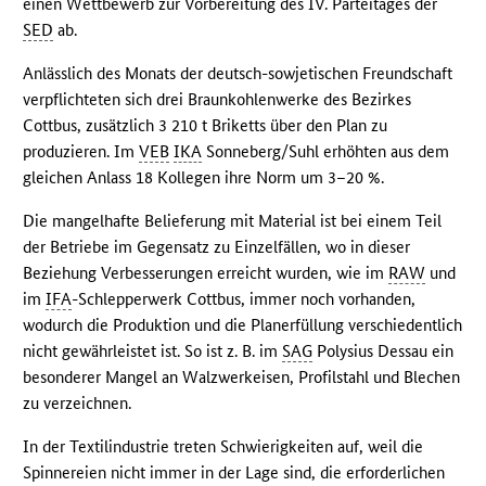
einen Wettbewerb zur Vorbereitung des IV. Parteitages der
SED
ab.
Anlässlich des Monats der deutsch-sowjetischen Freundschaft
verpflichteten sich drei Braunkohlenwerke des Bezirkes
Cottbus, zusätzlich 3 210 t Briketts über den Plan zu
produzieren. Im
VEB
IKA
Sonneberg/Suhl erhöhten aus dem
gleichen Anlass 18 Kollegen ihre Norm um 3–20 %.
Die mangelhafte Belieferung mit Material ist bei einem Teil
der Betriebe im Gegensatz zu Einzelfällen, wo in dieser
Beziehung Verbesserungen erreicht wurden, wie im
RAW
und
im
IFA
-Schlepperwerk Cottbus, immer noch vorhanden,
wodurch die Produktion und die Planerfüllung verschiedentlich
nicht gewährleistet ist. So ist z. B. im
SAG
Polysius Dessau ein
besonderer Mangel an Walzwerkeisen, Profilstahl und Blechen
zu verzeichnen.
In der Textilindustrie treten Schwierigkeiten auf, weil die
Spinnereien nicht immer in der Lage sind, die erforderlichen