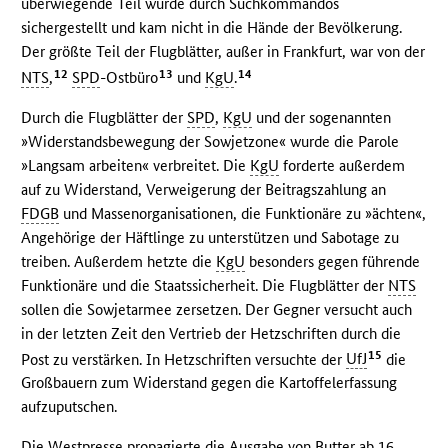
überwiegende Teil wurde durch Suchkommandos
sichergestellt und kam nicht in die Hände der Bevölkerung.
Der größte Teil der Flugblätter, außer in Frankfurt, war von der
12
13
14
NTS
,
SPD
-Ostbüro
und
KgU
.
Durch die Flugblätter der
SPD
,
KgU
und der sogenannten
»Widerstandsbewegung der Sowjetzone« wurde die Parole
»Langsam arbeiten« verbreitet. Die
KgU
forderte außerdem
auf zu Widerstand, Verweigerung der Beitragszahlung an
FDGB
und Massenorganisationen, die Funktionäre zu »ächten«,
Angehörige der Häftlinge zu unterstützen und Sabotage zu
treiben. Außerdem hetzte die
KgU
besonders gegen führende
Funktionäre und die Staatssicherheit. Die Flugblätter der
NTS
sollen die Sowjetarmee zersetzen. Der Gegner versucht auch
in der letzten Zeit den Vertrieb der Hetzschriften durch die
15
Post zu verstärken. In Hetzschriften versuchte der
UfJ
die
Großbauern zum Widerstand gegen die Kartoffelerfassung
aufzuputschen.
Die Westpresse propagierte die Ausgabe von Butter ab 16.