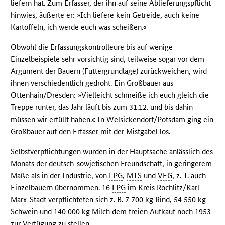
liefern hat. Zum Erfasser, der ihn auf seine Ablieferungspflicht
hinwies, äußerte er: »Ich liefere kein Getreide, auch keine
Kartoffeln, ich werde euch was scheißen.«
Obwohl die Erfassungskontrolleure bis auf wenige
Einzelbeispiele sehr vorsichtig sind, teilweise sogar vor dem
Argument der Bauern (Futtergrundlage) zurückweichen, wird
ihnen verschiedentlich gedroht. Ein Großbauer aus
Ottenhain/Dresden: »Vielleicht schmeiße ich euch gleich die
Treppe runter, das Jahr läuft bis zum 31.12. und bis dahin
müssen wir erfüllt haben.« In Welsickendorf/Potsdam ging ein
Großbauer auf den Erfasser mit der Mistgabel los.
Selbstverpflichtungen wurden in der Hauptsache anlässlich des
Monats der deutsch-sowjetischen Freundschaft, in geringerem
Maße als in der Industrie, von
LPG
,
MTS
und
VEG
, z. T. auch
Einzelbauern übernommen. 16
LPG
im Kreis Rochlitz/Karl-
Marx-Stadt verpflichteten sich z. B. 7 700 kg Rind, 54 550 kg
Schwein und 140 000 kg Milch dem freien Aufkauf noch 1953
zur Verfügung zu stellen.