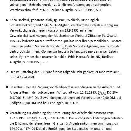
volkseigenen Betriebe wurden zu ähnlichen Anstrengungen aufgerufen.
Wettbewerbsaufruf in:
ND
, Berliner Ausgabe, v. 22.10.1953, S. 1.
Frida Hockauf, geborene Kloß, Jg. 1903, Weberin, ursprünglich
Sozialdemokratin, seit 1946
SED
-Mitglied, verpflichtete sich als »Beitrag zur
Verwirklichung des neuen Kurses« am 29.9.1953 auf einer
Gewerkschaftsaktivtagung der Mechanischen Weberei Zittau im IV. Quartal
1953 45 laufende Meter Stoff bester Qualität über ihren persönlichen Plananteil
hinaus zu weben. Sie wurde von der
SED
als Vorbild aufgebaut, von ihr soll der
Leitspruch stammen: »So wie wir heute arbeiten, wird morgen unser Leben
sein«. Vgl. »Menschen unserer Republik: Frida Hockauf«. In:
ND
, Berliner
Ausgabe, v. 3.10.1953, S. 3.
Der IV. Parteitag der
SED
war für das folgende Jahr geplant, er fand vom 30.3.
bis 6.4.1954 statt.
Beschluss über die Zahlung von Weihnachtszuwendungen an die Arbeiter und
Angestellten in der volkseigenen Wirtschaft vom 12.11.1953;
BArch
DC 20–
I/3/206, Bl. 19 f. Die Zuwendungen betrugen bei Verheirateten 40,00
DM
, bei
Ledigen 30,00
DM
und bei Lehrlingen 10,00
DM
.
Verordnung zur Änderung der Besteuerung des Arbeitseinkommens vom
15.10.1953. In:
GBl.
1953, S. 1031–1033. Die wichtigsten Änderungen betrafen
die Erhöhung der steuerfreien Grenze für Arbeitseinkommen von monatlich
124,99 auf 174,99
DM
, die Ermäßigung der Steuersätze im unteren und