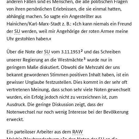
anderen Fällen sind es Menschen, die alle politischen Fragen
von ihren persönlichen Erlebnissen, die sie einmal hatten,
abhängig machen. So sagte ein Angestellter aus
Hainichen/Karl-Marx-Stadt z. B.: »Ich kann niemals ein Freund
der
SU
werden, weil mir Angehörige der roten Armee meine
Uhr gestohlen haben.«
2
Über die Note der
SU
vom 3.11.1953
und das Schreiben
3
unserer Regierung an die Westmächte
wurde nur in
geringem Maße diskutiert. Obwohl die Mehrzahl der uns
bekannt gewordenen Stimmen positiven Inhalt haben, ist ein
gewisser Unglaube festzustellen. Dies kommt in der sehr oft
vertretenen Meinung, dass schon sehr viele Noten gewechselt
wurden, ein Erfolg jedoch nicht zu verzeichnen ist, zum
Ausdruck. Die geringe Diskussion zeigt, dass der
Notenwechsel nur noch wenig Interesse bei der Bevölkerung
erweckt.
Ein parteiloser Arbeiter aus dem
RAW