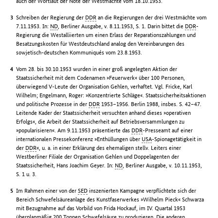
auch der Wortlaut der Note der Westmächte vom 18.10.1953.
Schreiben der Regierung der
DDR
an die Regierungen der drei Westmächte vom
7.11.1953. In:
ND
, Berliner Ausgabe, v. 8.11.1953, S. 1. Darin bittet die
DDR
-
Regierung die Westalliierten um einen Erlass der Reparationszahlungen und
Besatzungskosten für Westdeutschland analog den Vereinbarungen des
sowjetisch-deutschen Kommuniqués vom 23.8.1953.
Vom 28. bis 30.10.1953 wurden in einer groß angelegten Aktion der
Staatssicherheit mit dem Codenamen »Feuerwerk« über 100 Personen,
überwiegend V-Leute der Organisation Gehlen, verhaftet. Vgl. Fricke, Karl
Wilhelm; Engelmann, Roger: »Konzentrierte Schläge«. Staatssicherheitsaktionen
und politische Prozesse in der
DDR
1953–1956. Berlin 1988, insbes. S. 42–47.
Leitende Kader der Staatssicherheit versuchten anhand dieses »operativen
Erfolgs«, die Arbeit der Staatssicherheit auf Betriebsversammlungen zu
»popularisieren«. Am 9.11.1953 präsentierte das
DDR
-Presseamt auf einer
internationalen Pressekonferenz »Enthüllungen über
USA
-Spionagetätigkeit in
der
DDR
«, u. a. in einer Erklärung des ehemaligen stellv. Leiters einer
Westberliner Filiale der Organisation Gehlen und Doppelagenten der
Staatssicherheit, Hans Joachim Geyer. In:
ND
, Berliner Ausgabe, v. 10.11.1953,
S. 1 u. 3.
Im Rahmen einer von der
SED
inszenierten Kampagne verpflichtete sich der
Bereich Schwefelsäureanlage des Kunstfaserwerkes »Wilhelm Pieck« Schwarza
mit Bezugnahme auf das Vorbild von Frida Hockauf, im IV. Quartal 1953
überplanmäßig 200 Tonnen Schwefelsäure zu produzieren. Die anderen