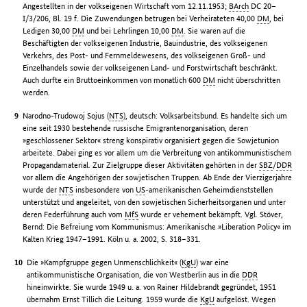
Angestellten in der volkseigenen Wirtschaft vom 12.11.1953;
BArch
DC 20–
I/3/206, Bl. 19 f. Die Zuwendungen betrugen bei Verheirateten 40,00
DM
, bei
Ledigen 30,00
DM
und bei Lehrlingen 10,00
DM
. Sie waren auf die
Beschäftigten der volkseigenen Industrie, Bauindustrie, des volkseigenen
Verkehrs, des Post- und Fernmeldewesens, des volkseigenen Groß- und
Einzelhandels sowie der volkseigenen Land- und Forstwirtschaft beschränkt.
Auch durfte ein Bruttoeinkommen von monatlich 600
DM
nicht überschritten
werden.
Narodno-Trudowoj Sojus (
NTS
), deutsch: Volksarbeitsbund. Es handelte sich um
eine seit 1930 bestehende russische Emigrantenorganisation, deren
»geschlossener Sektor« streng konspirativ organisiert gegen die Sowjetunion
arbeitete. Dabei ging es vor allem um die Verbreitung von antikommunistischem
Propagandamaterial. Zur Zielgruppe dieser Aktivitäten gehörten in der
SBZ
/
DDR
vor allem die Angehörigen der sowjetischen Truppen. Ab Ende der Vierzigerjahre
wurde der
NTS
insbesondere von
US
-amerikanischen Geheimdienststellen
unterstützt und angeleitet, von den sowjetischen Sicherheitsorganen und unter
deren Federführung auch vom
MfS
wurde er vehement bekämpft. Vgl. Stöver,
Bernd: Die Befreiung vom Kommunismus: Amerikanische »Liberation Policy« im
Kalten Krieg 1947–1991. Köln u. a. 2002, S. 318–331.
Die »Kampfgruppe gegen Unmenschlichkeit« (
KgU
) war eine
antikommunistische Organisation, die von Westberlin aus in die
DDR
hineinwirkte. Sie wurde 1949 u. a. von Rainer Hildebrandt gegründet, 1951
übernahm Ernst Tillich die Leitung. 1959 wurde die
KgU
aufgelöst. Wegen