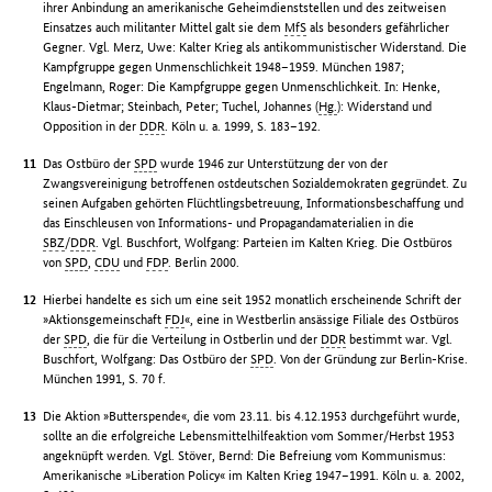
ihrer Anbindung an amerikanische Geheimdienststellen und des zeitweisen
Einsatzes auch militanter Mittel galt sie dem
MfS
als besonders gefährlicher
Gegner. Vgl. Merz, Uwe: Kalter Krieg als antikommunistischer Widerstand. Die
Kampfgruppe gegen Unmenschlichkeit 1948–1959. München 1987;
Engelmann, Roger: Die Kampfgruppe gegen Unmenschlichkeit. In: Henke,
Klaus-Dietmar; Steinbach, Peter; Tuchel, Johannes (
Hg.
): Widerstand und
Opposition in der
DDR
. Köln u. a. 1999, S. 183–192.
Das Ostbüro der
SPD
wurde 1946 zur Unterstützung der von der
Zwangsvereinigung betroffenen ostdeutschen Sozialdemokraten gegründet. Zu
seinen Aufgaben gehörten Flüchtlingsbetreuung, Informationsbeschaffung und
das Einschleusen von Informations- und Propagandamaterialien in die
SBZ
/
DDR
. Vgl. Buschfort, Wolfgang: Parteien im Kalten Krieg. Die Ostbüros
von
SPD
,
CDU
und
FDP
. Berlin 2000.
Hierbei handelte es sich um eine seit 1952 monatlich erscheinende Schrift der
»Aktionsgemeinschaft
FDJ
«, eine in Westberlin ansässige Filiale des Ostbüros
der
SPD
, die für die Verteilung in Ostberlin und der
DDR
bestimmt war. Vgl.
Buschfort, Wolfgang: Das Ostbüro der
SPD
. Von der Gründung zur Berlin-Krise.
München 1991, S. 70 f.
Die Aktion »Butterspende«, die vom 23.11. bis 4.12.1953 durchgeführt wurde,
sollte an die erfolgreiche Lebensmittelhilfeaktion vom Sommer/Herbst 1953
angeknüpft werden. Vgl. Stöver, Bernd: Die Befreiung vom Kommunismus:
Amerikanische »Liberation Policy« im Kalten Krieg 1947–1991. Köln u. a. 2002,