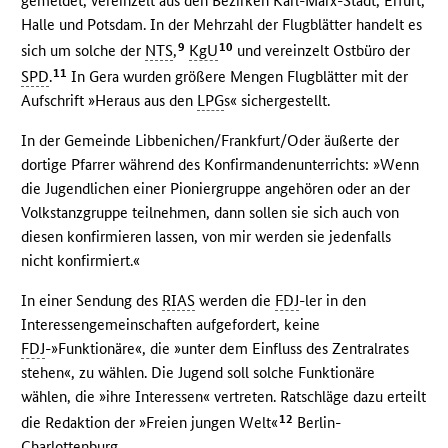
gemeldet, vereinzelt aus den Bezirken Karl-Marx-Stadt, Erfurt,
Halle und Potsdam. In der Mehrzahl der Flugblätter handelt es
9
10
sich um solche der
NTS
,
KgU
und vereinzelt Ostbüro der
11
SPD
.
In Gera wurden größere Mengen Flugblätter mit der
Aufschrift »Heraus aus den
LPG
s« sichergestellt.
In der Gemeinde Libbenichen/Frankfurt/Oder äußerte der
dortige Pfarrer während des Konfirmandenunterrichts: »Wenn
die Jugendlichen einer Pioniergruppe angehören oder an der
Volkstanzgruppe teilnehmen, dann sollen sie sich auch von
diesen konfirmieren lassen, von mir werden sie jedenfalls
nicht konfirmiert.«
In einer Sendung des
RIAS
werden die
FDJ
-ler in den
Interessengemeinschaften aufgefordert, keine
FDJ
-»Funktionäre«, die »unter dem Einfluss des Zentralrates
stehen«, zu wählen. Die Jugend soll solche Funktionäre
wählen, die »ihre Interessen« vertreten. Ratschläge dazu erteilt
12
die Redaktion der »Freien jungen Welt«
Berlin-
Charlottenburg.