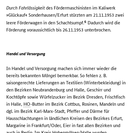
Durch Fahrlässigkeit
des Fördermaschinisten im Kaliwerk
»Glückauf« Sonderhausen/Erfurt stürzten am 21.11.1953 zwei
6
leere Förderwagen in den Schachtsumpf.
Dadurch wird die
Förderung voraussichtlich bis 26.11.1953 unterbrochen.
Handel und Versorgung
In Handel und Versorgung machen sich immer wieder die
bereits bekannten
Mängel
bemerkbar. So fehlen z. B.
saisongerechte Lieferungen an Textilien (Winterbekleidung) in
den Bezirken Neubrandenburg und Halle, Geschirr und
Kochtöpfe sowie Würfelzucker im Bezirk Dresden, Frischfisch
in Halle,
HO
-Butter im Bezirk Cottbus, Rosinen, Mandeln und
dgl. im Bezirk Karl-Marx-Stadt, Pfeffer und Därme für
Hausschlachtungen in ländlichen Kreisen des Bezirkes Erfurt,
Margarine in Frankfurt/Oder, Eier in fast allen Bezirken und
auch in Berlin. Im Kreis Hohenmölsen/Halle wurden