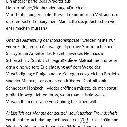
Ein anderer parteiloser Arbeiter aus
Ueckermünde/Neubrandenburg: »Durch die
Veröffentlichungen in der Presse bekommt man Vertrauen zu
unseren Sicherheitsorganen. Man hätte das jedoch schon viel
eher machen müssen.«
2
Über die Aufhebung der Interzonenpässe
werden heute nur
vereinzelte, jedoch überwiegend positive Stimmen bekannt.
So sagte ein Arbeiter des Porzellanwerkes Neuhaus in
Schierschnitz/Suhl: »Ich begrüße diese Maßnahme und sehe
darin eine weitere Erleichterung auf dem Wege der
Verständigung.« Einige andere Kollegen des gleichen Betriebs
sind der Meinung, dass man den früheren Kontrollpunkt
3
Sonneberg-Hönbach
wieder eröffnen müsste, da man sonst
große Umwege fahren muss, wenn man beispielsweise
Verwandte in der Nähe von Coburg besuchen will.
Anlässlich des Monats der deutsch-sowjetischen Freundschaft
verpflichtete sich die Jugendbrigade des
VEB
Ernst-Thälmann-
Werk I Suhl, ihre Leistungen um 25 % zu steigern. Die