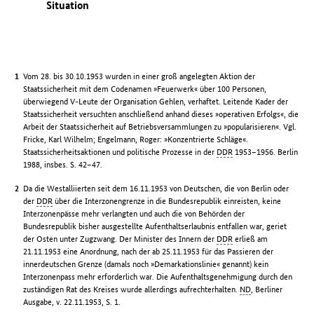
Situation
Vom 28. bis 30.10.1953 wurden in einer groß angelegten Aktion der
Staatssicherheit mit dem Codenamen »Feuerwerk« über 100 Personen,
überwiegend V-Leute der Organisation Gehlen, verhaftet. Leitende Kader der
Staatssicherheit versuchten anschließend anhand dieses »operativen Erfolgs«, die
Arbeit der Staatssicherheit auf Betriebsversammlungen zu »popularisieren«. Vgl.
Fricke, Karl Wilhelm; Engelmann, Roger: »Konzentrierte Schläge«.
Staatssicherheitsaktionen und politische Prozesse in der
DDR
1953–1956. Berlin
1988, insbes. S. 42–47.
Da die Westalliierten seit dem 16.11.1953 von Deutschen, die von Berlin oder
der
DDR
über die Interzonengrenze in die Bundesrepublik einreisten, keine
Interzonenpässe mehr verlangten und auch die von Behörden der
Bundesrepublik bisher ausgestellte Aufenthaltserlaubnis entfallen war, geriet
der Osten unter Zugzwang. Der Minister des Innern der
DDR
erließ am
21.11.1953 eine Anordnung, nach der ab 25.11.1953 für das Passieren der
innerdeutschen Grenze (damals noch »Demarkationslinie« genannt) kein
Interzonenpass mehr erforderlich war. Die Aufenthaltsgenehmigung durch den
zuständigen Rat des Kreises wurde allerdings aufrechterhalten.
ND
, Berliner
Ausgabe, v. 22.11.1953, S. 1.