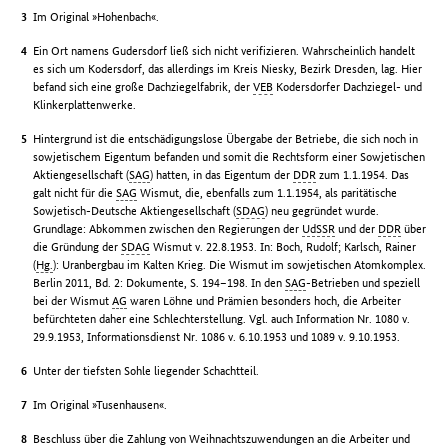
Im Original »Hohenbach«.
Ein Ort namens Gudersdorf ließ sich nicht verifizieren. Wahrscheinlich handelt
es sich um Kodersdorf, das allerdings im Kreis Niesky, Bezirk Dresden, lag. Hier
befand sich eine große Dachziegelfabrik, der
VEB
Kodersdorfer Dachziegel- und
Klinkerplattenwerke.
Hintergrund ist die entschädigungslose Übergabe der Betriebe, die sich noch in
sowjetischem Eigentum befanden und somit die Rechtsform einer Sowjetischen
Aktiengesellschaft (
SAG
) hatten, in das Eigentum der
DDR
zum 1.1.1954. Das
galt nicht für die
SAG
Wismut, die, ebenfalls zum 1.1.1954, als paritätische
Sowjetisch-Deutsche Aktiengesellschaft (
SDAG
) neu gegründet wurde.
Grundlage: Abkommen zwischen den Regierungen der
UdSSR
und der
DDR
über
die Gründung der
SDAG
Wismut v. 22.8.1953. In: Boch, Rudolf; Karlsch, Rainer
(
Hg.
): Uranbergbau im Kalten Krieg. Die Wismut im sowjetischen Atomkomplex.
Berlin 2011, Bd. 2: Dokumente, S. 194–198. In den
SAG
-Betrieben und speziell
bei der Wismut
AG
waren Löhne und Prämien besonders hoch, die Arbeiter
befürchteten daher eine Schlechterstellung. Vgl. auch Information Nr. 1080 v.
29.9.1953, Informationsdienst Nr. 1086 v. 6.10.1953 und 1089 v. 9.10.1953.
Unter der tiefsten Sohle liegender Schachtteil.
Im Original »Tusenhausen«.
Beschluss über die Zahlung von Weihnachtszuwendungen an die Arbeiter und