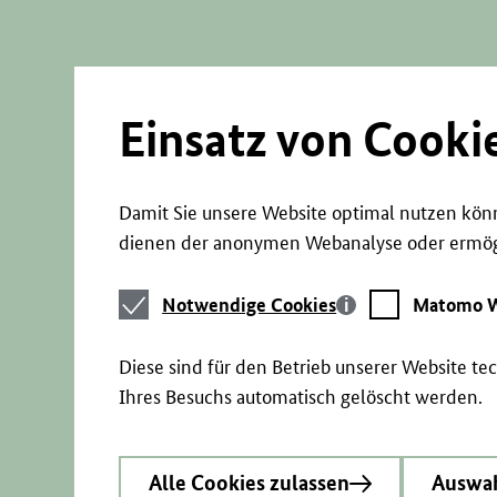
Direkt
zum
Seiteninhalt
springen
Einsatz von Cooki
Damit Sie unsere Website optimal nutzen könn
dienen der anonymen Webanalyse oder ermögl
Notwendige
Matomo
Notwendige Cookies
Matomo W
Cookies
Webstatistik
Diese sind für den Betrieb unserer Website t
Ihres Besuchs automatisch gelöscht werden.
Alle Cookies zulassen
Auswah