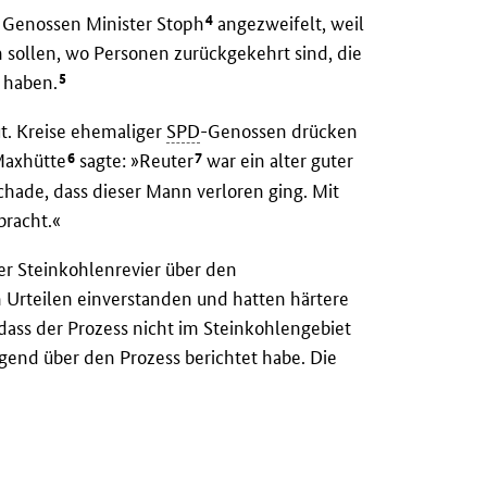
4
s Genossen Minister Stoph
angezweifelt, weil
 sollen, wo Personen zurückgekehrt sind, die
5
 haben.
t. Kreise ehemaliger
SPD
-Genossen drücken
6
7
Maxhütte
sagte: »Reuter
war ein alter guter
schade, dass dieser Mann verloren ging. Mit
bracht.«
r Steinkohlenrevier über den
n Urteilen einverstanden und hatten härtere
 dass der Prozess nicht im Steinkohlengebiet
gend über den Prozess berichtet habe. Die