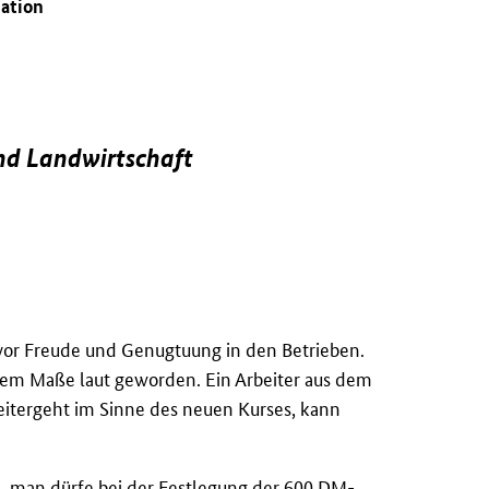
uation
und Landwirtschaft
vor Freude und Genugtuung in den Betrieben.
gem Maße laut geworden. Ein Arbeiter aus dem
itergeht im Sinne des neuen Kurses, kann
, man dürfe bei der Festlegung der 600
DM
-