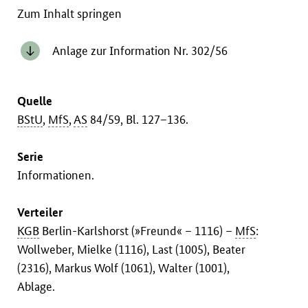
Zum Inhalt springen
Anlage zur Information Nr. 302/56
Quelle
BStU
,
MfS
,
AS
84/59, Bl. 127–136.
Serie
Informationen.
Verteiler
KGB
Berlin-Karlshorst (»Freund« – 1116) –
MfS
:
Wollweber, Mielke (1116), Last (1005), Beater
(2316), Markus Wolf (1061), Walter (1001),
Ablage.