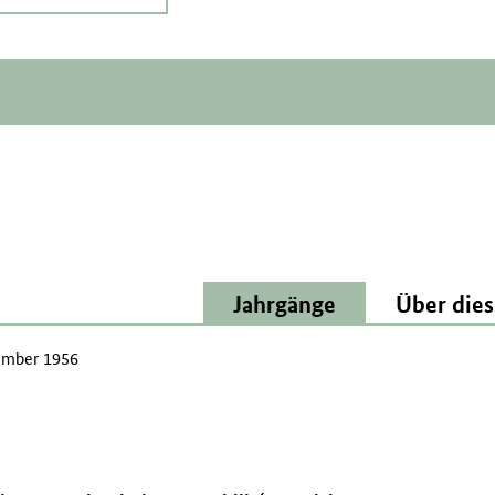
Jahrgänge
Über dies
mber 1956