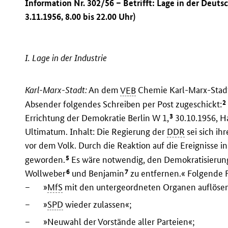
Information Nr. 302/56 – Betrifft: Lage in der Deu
3.11.1956, 8.00 bis 22.00 Uhr)
I. Lage in der Industrie
Karl-Marx-Stadt:
An dem
VEB
Chemie Karl-Marx-Stad
2
Absender folgendes Schreiben per Post zugeschickt:
3
Errichtung der Demokratie Berlin W 1,
30.10.1956, Ha
Ultimatum. Inhalt: Die Regierung der
DDR
sei sich ih
vor dem Volk. Durch die Reaktion auf die Ereignisse i
5
geworden.
Es wäre notwendig, den Demokratisierung
6
7
Wollweber
und Benjamin
zu entfernen.« Folgende 
–
»
MfS
mit den untergeordneten Organen auflöse
–
»
SPD
wieder zulassen«;
–
»Neuwahl der Vorstände aller Parteien«;