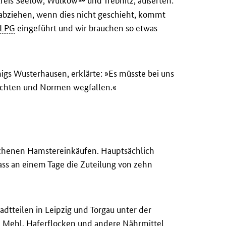
 Kreis Seelow, Wulkow
und Trebnitz, äußerten:
ll abziehen, wenn dies nicht geschieht, kommt
LPG
eingeführt und wir brauchen so etwas
igs Wusterhausen, erklärte: »Es müsste bei uns
hichten und Normen wegfallen.«
ochenen Hamstereinkäufen. Hauptsächlich
ass an einem Tage die Zuteilung von zehn
adtteilen in Leipzig und Torgau unter der
 Mehl, Haferflocken und andere Nährmittel