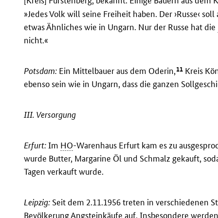
[Kreis] Fürstenberg, bekannt. Einige Bauern aus dem
»Jedes Volk will seine Freiheit haben. Der ›Russe‹ so
etwas Ähnliches wie in Ungarn. Nur der Russe hat die
nicht.«
11
Potsdam:
Ein Mittelbauer aus dem Oderin,
Kreis Kön
ebenso sein wie in Ungarn, dass die ganzen Sollgesc
III. Versorgung
Erfurt:
Im
HO
-Warenhaus Erfurt kam es zu ausgespr
wurde Butter, Margarine Öl und Schmalz gekauft, sod
Tagen verkauft wurde.
Leipzig:
Seit dem 2.11.1956 treten in verschiedenen St
Bevölkerung Angsteinkäufe auf. Insbesondere werden