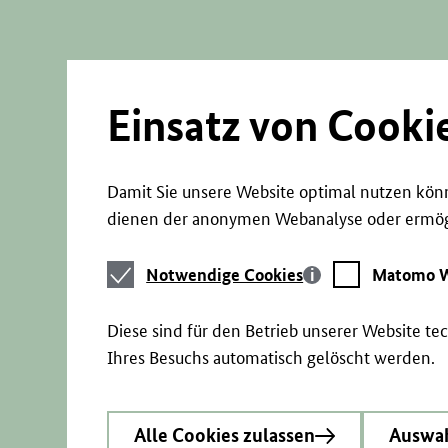
Direkt
zum
Seiteninhalt
springen
Einsatz von Cooki
Damit Sie unsere Website optimal nutzen könn
dienen der anonymen Webanalyse oder ermögl
Notwendige
Matomo
Notwendige Cookies
Matomo W
Cookies
Webstatistik
Diese sind für den Betrieb unserer Website t
Ihres Besuchs automatisch gelöscht werden.
Alle Cookies zulassen
Auswah