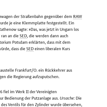
iebwagen der Straßenbahn gegenüber dem
RAW
rde je eine Klemmplatte festgestellt. Ein
thenow sagte: »Das, was jetzt in Ungarn los
r ran an die
SED
, die werden dann auch
torium Potsdam erklärten, dass mit dem
würde, dass die
SED
einen liberalen Kurs
austelle Frankfurt/O. ein Rückkehrer aus
gen die Regierung aufzuputschen.
 fiel im Werk II der Vereinigten
r Bedienung der Putzanlage aus.
Ursache:
Die
 des Ventils für den Zylinder wurde übersehen,