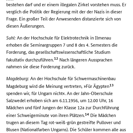
bestehen darf und er einem illegalen Zirkel vorstehen muss. Er
verglich die Politik der Regierung mit der der Nazis in dieser
Frage. Ein großer Teil der Anwesenden distanzierte sich von
diesen Äußerungen.
Suhl:
An der Hochschule für Elektrotechnik in Ilmenau
erhoben die Seminargruppen 7 und 8 des 4. Semesters die
Forderung, das gesellschaftswissenschaftliche Studium
12
fakultativ durchzuführen.
Nach längeren Aussprachen
nahmen sie diese Forderung zurück.
Magdeburg:
An der Hochschule für Schwermaschinenbau
13
Magdeburg wird die Meinung vertreten, »Für Ägypten
spenden wir, für Ungarn nicht«. An der Jahn-Oberschule
Salzwedel erhoben sich am 6.11.1956, um 12.00 Uhr, 16
Mädchen und fünf Jungen der Klasse 12a zur Durchführung
14
einer Schweigeminute von ihren Plätzen.
Die Mädchen
trugen an diesem Tag rot-weiß-grün gestreifte Pullover und
Blusen (Nationalfarben Ungarns). Die Schüler kommen alle aus