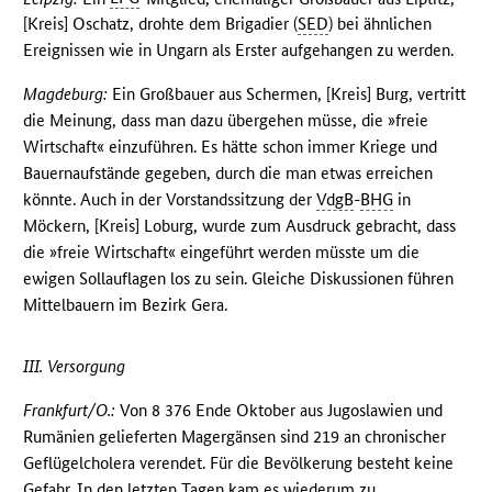
[Kreis] Oschatz, drohte dem Brigadier (
SED
) bei ähnlichen
Ereignissen wie in Ungarn als Erster aufgehangen zu werden.
Magdeburg:
Ein Großbauer aus Schermen, [Kreis] Burg, vertritt
die Meinung, dass man dazu übergehen müsse, die »freie
Wirtschaft« einzuführen. Es hätte schon immer Kriege und
Bauernaufstände gegeben, durch die man etwas erreichen
könnte. Auch in der Vorstandssitzung der
VdgB
-
BHG
in
Möckern, [Kreis] Loburg, wurde zum Ausdruck gebracht, dass
die »freie Wirtschaft« eingeführt werden müsste um die
ewigen Sollauflagen los zu sein. Gleiche Diskussionen führen
Mittelbauern im Bezirk Gera.
III. Versorgung
Frankfurt/O.:
Von 8 376 Ende Oktober aus Jugoslawien und
Rumänien gelieferten Magergänsen sind 219 an chronischer
Geflügelcholera verendet. Für die Bevölkerung besteht keine
Gefahr. In den letzten Tagen kam es wiederum zu