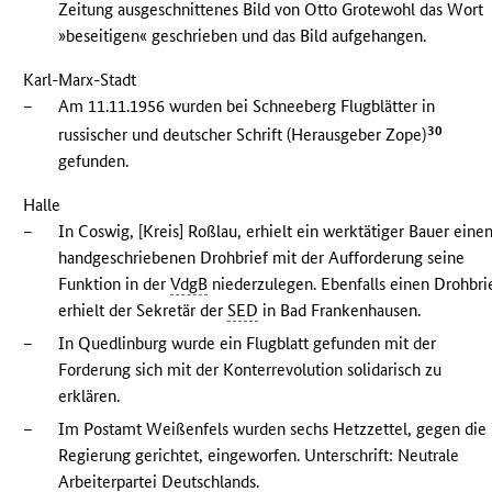
Zeitung ausgeschnittenes Bild von Otto Grotewohl das Wort
»beseitigen« geschrieben und das Bild aufgehangen.
Karl-Marx-Stadt
–
Am 11.11.1956 wurden bei Schneeberg Flugblätter in
30
russischer und deutscher Schrift (Herausgeber Zope)
gefunden.
Halle
–
In Coswig, [Kreis] Roßlau, erhielt ein werktätiger Bauer eine
handgeschriebenen Drohbrief mit der Aufforderung seine
Funktion in der
VdgB
niederzulegen. Ebenfalls einen Drohbri
erhielt der Sekretär der
SED
in Bad Frankenhausen.
–
In Quedlinburg wurde ein Flugblatt gefunden mit der
Forderung sich mit der Konterrevolution solidarisch zu
erklären.
–
Im Postamt Weißenfels wurden sechs Hetzzettel, gegen die
Regierung gerichtet, eingeworfen. Unterschrift: Neutrale
Arbeiterpartei Deutschlands.