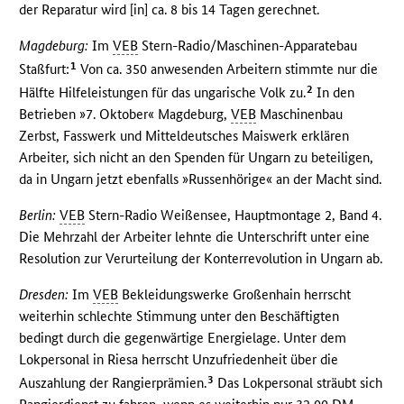
der Reparatur wird [in] ca. 8 bis 14 Tagen gerechnet.
Magdeburg:
Im
VEB
Stern-Radio/Maschinen-Apparatebau
1
Staßfurt:
Von ca. 350 anwesenden Arbeitern stimmte nur die
2
Hälfte Hilfeleistungen für das ungarische Volk zu.
In den
Betrieben »7. Oktober« Magdeburg,
VEB
Maschinenbau
Zerbst, Fasswerk und Mitteldeutsches Maiswerk erklären
Arbeiter, sich nicht an den Spenden für Ungarn zu beteiligen,
da in Ungarn jetzt ebenfalls »Russenhörige« an der Macht sind.
Berlin:
VEB
Stern-Radio Weißensee, Hauptmontage 2, Band 4.
Die Mehrzahl der Arbeiter lehnte die Unterschrift unter eine
Resolution zur Verurteilung der Konterrevolution in Ungarn ab.
Dresden:
Im
VEB
Bekleidungswerke Großenhain herrscht
weiterhin schlechte Stimmung unter den Beschäftigten
bedingt durch die gegenwärtige Energielage. Unter dem
Lokpersonal in Riesa herrscht Unzufriedenheit über die
3
Auszahlung der Rangierprämien.
Das Lokpersonal sträubt sich