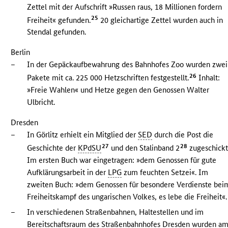
Zettel mit der Aufschrift »Russen raus, 18 Millionen fordern
25
Freiheit« gefunden.
20 gleichartige Zettel wurden auch in
Stendal gefunden.
Berlin
–
In der Gepäckaufbewahrung des Bahnhofes Zoo wurden zwei
26
Pakete mit ca. 225 000 Hetzschriften festgestellt.
Inhalt:
»Freie Wahlen« und Hetze gegen den Genossen Walter
Ulbricht.
Dresden
–
In Görlitz erhielt ein Mitglied der
SED
durch die Post die
27
28
Geschichte der
KPdSU
und den Stalinband 2
zugeschickt
Im ersten Buch war eingetragen: »dem Genossen für gute
Aufklärungsarbeit in der
LPG
zum feuchten Setzei«. Im
zweiten Buch: »dem Genossen für besondere Verdienste bei
Freiheitskampf des ungarischen Volkes, es lebe die Freiheit«.
–
In verschiedenen Straßenbahnen, Haltestellen und im
Bereitschaftsraum des Straßenbahnhofes Dresden wurden a