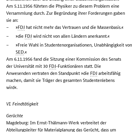
Am 5.11.1956 führten die Physiker zu diesem Problem eine
Versammlung durch. Zur Begründung ihrer Forderungen gaben
sie an:
–
»
FDJ
hat nicht mehr das Vertrauen und die Massenbasis.«
–
»die
FDJ
wird nicht von allen Ländern anerkannt.«
–
»Freie Wahl in Studentenorganisationen, Unabhängigkeit vo
SED
.«
Am 6.11.1956 fand die Sitzung einer Kommission des Senats
der Universität mit 30
FDJ
-Funktionären statt. Die
Anwesenden vertraten den Standpunkt »die
FDJ
arbeitsfähig
machen, damit sie Träger des gesamten Studentenlebens
wird«.
VI. Feindtätigkeit
Gerüchte
Magdeburg: Im Ernst-Thälmann-Werk verbreitet der
Abteilungsleiter für Materialplanung das Gerücht, dass um