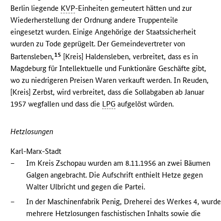
Berlin liegende
KVP
-Einheiten gemeutert hätten und zur
Wiederherstellung der Ordnung andere Truppenteile
eingesetzt wurden. Einige Angehörige der Staatssicherheit
wurden zu Tode geprügelt. Der Gemeindevertreter von
15
Bartensleben,
[Kreis] Haldensleben, verbreitet, dass es in
Magdeburg für Intellektuelle und Funktionäre Geschäfte gibt,
wo zu niedrigeren Preisen Waren verkauft werden. In Reuden,
[Kreis] Zerbst, wird verbreitet, dass die Sollabgaben ab Januar
1957 wegfallen und dass die
LPG
aufgelöst würden.
Hetzlosungen
Karl-Marx-Stadt
–
Im Kreis Zschopau wurden am 8.11.1956 an zwei Bäumen
Galgen angebracht. Die Aufschrift enthielt Hetze gegen
Walter Ulbricht und gegen die Partei.
–
In der Maschinenfabrik Penig, Dreherei des Werkes 4, wurd
mehrere Hetzlosungen faschistischen Inhalts sowie die