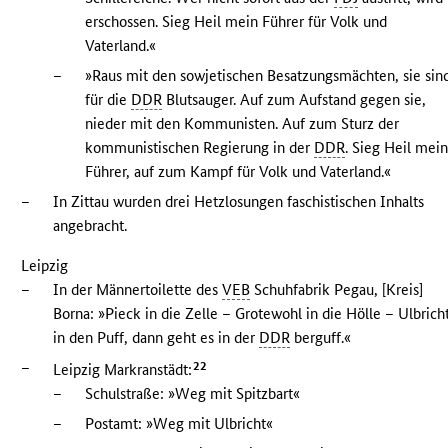
erschossen. Sieg Heil mein Führer für Volk und
Vaterland.«
–
»Raus mit den sowjetischen Besatzungsmächten, sie sin
für die
DDR
Blutsauger. Auf zum Aufstand gegen sie,
nieder mit den Kommunisten. Auf zum Sturz der
kommunistischen Regierung in der
DDR
. Sieg Heil mei
Führer, auf zum Kampf für Volk und Vaterland.«
–
In Zittau wurden drei Hetzlosungen faschistischen Inhalts
angebracht.
Leipzig
–
In der Männertoilette des
VEB
Schuhfabrik Pegau, [Kreis]
Borna: »Pieck in die Zelle – Grotewohl in die Hölle – Ulbrich
in den Puff, dann geht es in der
DDR
berguff.«
–
22
Leipzig Markranstädt:
–
Schulstraße: »Weg mit Spitzbart«
–
Postamt: »Weg mit Ulbricht«