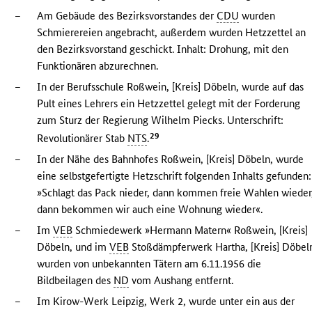
–
Am Gebäude des Bezirksvorstandes der
CDU
wurden
Schmierereien angebracht, außerdem wurden Hetzzettel an
den Bezirksvorstand geschickt. Inhalt: Drohung, mit den
Funktionären abzurechnen.
–
In der Berufsschule Roßwein, [Kreis] Döbeln, wurde auf das
Pult eines Lehrers ein Hetzzettel gelegt mit der Forderung
zum Sturz der Regierung Wilhelm Piecks. Unterschrift:
29
Revolutionärer Stab
NTS
.
–
In der Nähe des Bahnhofes Roßwein, [Kreis] Döbeln, wurde
eine selbstgefertigte Hetzschrift folgenden Inhalts gefunden:
»Schlagt das Pack nieder, dann kommen freie Wahlen wieder
dann bekommen wir auch eine Wohnung wieder«.
–
Im
VEB
Schmiedewerk »Hermann Matern« Roßwein, [Kreis]
Döbeln, und im
VEB
Stoßdämpferwerk Hartha, [Kreis] Döbel
wurden von unbekannten Tätern am 6.11.1956 die
Bildbeilagen des
ND
vom Aushang entfernt.
–
Im Kirow-Werk Leipzig, Werk 2, wurde unter ein aus der