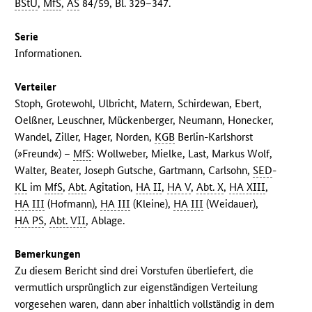
BStU
,
MfS
,
AS
84/59, Bl. 329–347.
Serie
Informationen.
Verteiler
Stoph, Grotewohl, Ulbricht, Matern, Schirdewan, Ebert,
Oelßner, Leuschner, Mückenberger, Neumann, Honecker,
Wandel, Ziller, Hager, Norden,
KGB
Berlin-Karlshorst
(»Freund«) –
MfS
: Wollweber, Mielke, Last, Markus Wolf,
Walter, Beater, Joseph Gutsche, Gartmann, Carlsohn,
SED
-
KL
im
MfS
,
Abt.
Agitation,
HA II
,
HA V
,
Abt. X
,
HA XIII
,
HA III
(Hofmann),
HA III
(Kleine),
HA III
(Weidauer),
HA PS
,
Abt. VII
, Ablage.
Bemerkungen
Zu diesem Bericht sind drei Vorstufen überliefert, die
vermutlich ursprünglich zur eigenständigen Verteilung
vorgesehen waren, dann aber inhaltlich vollständig in dem