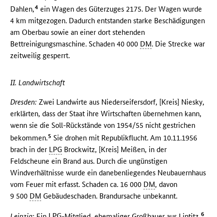
4
Dahlen,
ein Wagen des Güterzuges 2175. Der Wagen wurde
4 km mitgezogen. Dadurch entstanden starke Beschädigungen
am Oberbau sowie an einer dort stehenden
Bettreinigungsmaschine. Schaden 40 000
DM
. Die Strecke war
zeitweilig gesperrt.
II. Landwirtschaft
Dresden:
Zwei Landwirte aus Niederseifersdorf, [Kreis] Niesky,
erklärten, dass der Staat ihre Wirtschaften übernehmen kann,
wenn sie die Soll-Rückstände von 1954/55 nicht gestrichen
5
bekommen.
Sie drohen mit Republikflucht. Am 10.11.1956
brach in der
LPG
Brockwitz, [Kreis] Meißen, in der
Feldscheune ein Brand aus. Durch die ungünstigen
Windverhältnisse wurde ein danebenliegendes Neubauernhaus
vom Feuer mit erfasst. Schaden ca. 16 000
DM
, davon
9 500
DM
Gebäudeschaden. Brandursache unbekannt.
6
Leipzig:
Ein
LPG
-Mitglied, ehemaliger Großbauer aus Liptitz,