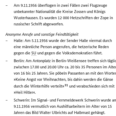
–
Am 9.11.1956 überflogen in zwei Fällen zwei Flugzeuge
unbekannter Nationalität die Kreise Zossen und Königs
Wusterhausen. Es wurden 12 000 Hetzschriften der Zope in
russischer Schrift abgeworfen.
Anonyme Anrufe und sonstige Feindtätigkeit
–
Halle: Am 5.11.1956 wurde der Sender Halle viermal durch
eine männliche Person angerufen, die hetzerische Reden
gegen die
SU
und gegen die Volksdemokratien führt.
–
Berlin: Am Antonplatz in Berlin-Weißensee treffen sich tägli
zwischen 17.00 und 20.00 Uhr ca. 20 bis 35 Personen im Alte
von 16 bis 25 Jahren. Sie pöbeln Passanten an mit den Worte
»Keine Angst vor Weihnachten, bis dahin werden die Gänse
31
durch die Winterhilfe verteilt«
und verabschieden sich mit
»Heil Hitler«.
–
Schwerin: Im Signal- und Fernmeldewerk Schwerin wurde a
9.11.1956 vermutlich von Aushilfsarbeitern im Alter von 15
Jahren das Bild Walter Ulbrichts auf Halbmast gehängt.