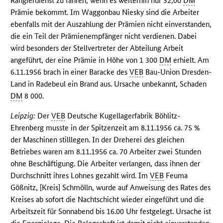
Rangierdienst zu fahren, wenn es weiterhin nur 32,00
DM
Prämie bekommt. Im Waggonbau Niesky sind die Arbeiter
ebenfalls mit der Auszahlung der Prämien nicht einverstanden,
die ein Teil der Prämienempfänger nicht verdienen. Dabei
wird besonders der Stellvertreter der Abteilung Arbeit
angeführt, der eine Prämie in Höhe von 1 300
DM
erhielt. Am
6.11.1956 brach in einer Baracke des
VEB
Bau-Union Dresden-
Land in Radebeul ein Brand aus. Ursache unbekannt, Schaden
DM
8 000.
Leipzig:
Der
VEB
Deutsche Kugellagerfabrik Böhlitz-
Ehrenberg musste in der Spitzenzeit am 8.11.1956 ca. 75 %
der Maschinen stilllegen. In der Dreherei des gleichen
Betriebes waren am 8.11.1956 ca. 70 Arbeiter zwei Stunden
ohne Beschäftigung. Die Arbeiter verlangen, dass ihnen der
Durchschnitt ihres Lohnes gezahlt wird. Im
VEB
Feuma
Gößnitz, [Kreis] Schmölln, wurde auf Anweisung des Rates des
Kreises ab sofort die Nachtschicht wieder eingeführt und die
Arbeitszeit für Sonnabend bis 16.00 Uhr festgelegt. Ursache ist