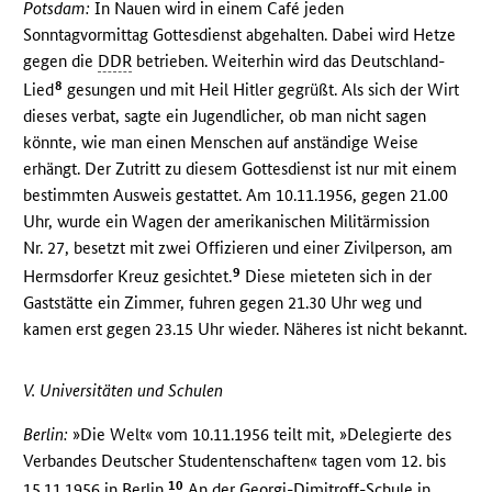
Potsdam:
In Nauen wird in einem Café jeden
Sonntagvormittag Gottesdienst abgehalten. Dabei wird Hetze
gegen die
DDR
betrieben. Weiterhin wird das Deutschland-
8
Lied
gesungen und mit Heil Hitler gegrüßt. Als sich der Wirt
dieses verbat, sagte ein Jugendlicher, ob man nicht sagen
könnte, wie man einen Menschen auf anständige Weise
erhängt. Der Zutritt zu diesem Gottesdienst ist nur mit einem
bestimmten Ausweis gestattet. Am 10.11.1956, gegen 21.00
Uhr, wurde ein Wagen der amerikanischen Militärmission
Nr. 27, besetzt mit zwei Offizieren und einer Zivilperson, am
9
Hermsdorfer Kreuz gesichtet.
Diese mieteten sich in der
Gaststätte ein Zimmer, fuhren gegen 21.30 Uhr weg und
kamen erst gegen 23.15 Uhr wieder. Näheres ist nicht bekannt.
V. Universitäten und Schulen
Berlin:
»Die Welt« vom 10.11.1956 teilt mit, »Delegierte des
Verbandes Deutscher Studentenschaften« tagen vom 12. bis
10
15.11.1956 in Berlin.
An der Georgi-Dimitroff-Schule in