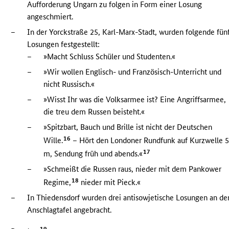
Aufforderung Ungarn zu folgen in Form einer Losung
angeschmiert.
–
In der Yorckstraße 25, Karl-Marx-Stadt, wurden folgende fün
Losungen festgestellt:
–
»Macht Schluss Schüler und Studenten.«
–
»Wir wollen Englisch- und Französisch-Unterricht und
nicht Russisch.«
–
»Wisst Ihr was die Volksarmee ist? Eine Angriffsarmee,
die treu dem Russen beisteht.«
–
»Spitzbart, Bauch und Brille ist nicht der Deutschen
16
Wille.
– Hört den Londoner Rundfunk auf Kurzwelle 
17
m, Sendung früh und abends.«
–
»Schmeißt die Russen raus, nieder mit dem Pankower
18
Regime,
nieder mit Pieck.«
–
In Thiedensdorf wurden drei antisowjetische Losungen an de
Anschlagtafel angebracht.