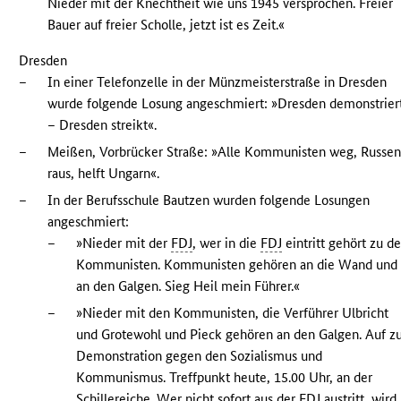
Nieder mit der Knechtheit wie uns 1945 versprochen. Freier
Bauer auf freier Scholle, jetzt ist es Zeit.«
Dresden
–
In einer Telefonzelle in der Münzmeisterstraße in Dresden
wurde folgende Losung angeschmiert: »Dresden demonstrier
– Dresden streikt«.
–
Meißen, Vorbrücker Straße: »Alle Kommunisten weg, Russe
raus, helft Ungarn«.
–
In der Berufsschule Bautzen wurden folgende Losungen
angeschmiert:
–
»Nieder mit der
FDJ
, wer in die
FDJ
eintritt gehört zu d
Kommunisten. Kommunisten gehören an die Wand und
an den Galgen. Sieg Heil mein Führer.«
–
»Nieder mit den Kommunisten, die Verführer Ulbricht
und Grotewohl und Pieck gehören an den Galgen. Auf z
Demonstration gegen den Sozialismus und
Kommunismus. Treffpunkt heute, 15.00 Uhr, an der
Schillereiche. Wer nicht sofort aus der
FDJ
austritt, wird