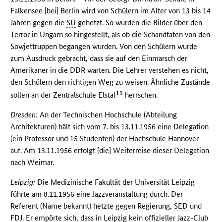
Falkensee [bei] Berlin wird von Schülern im Alter von 13 bis 14
Jahren gegen die
SU
gehetzt. So wurden die Bilder über den
Terror in Ungarn so hingestellt, als ob die Schandtaten von den
Sowjettruppen begangen wurden. Von den Schülern wurde
zum Ausdruck gebracht, dass sie auf den Einmarsch der
Amerikaner in die
DDR
warten. Die Lehrer verstehen es nicht,
den Schülern den richtigen Weg zu weisen. Ähnliche Zustände
11
sollen an der Zentralschule Elstal
herrschen.
Dresden:
An der Technischen Hochschule (Abteilung
Architekturen) hält sich vom 7. bis 13.11.1956 eine Delegation
(ein Professor und 15 Studenten) der Hochschule Hannover
auf. Am 13.11.1956 erfolgt [die] Weiterreise dieser Delegation
nach Weimar.
Leipzig:
Die Medizinische Fakultät der Universität Leipzig
führte am 8.11.1956 eine Jazzveranstaltung durch. Der
Referent (Name bekannt) hetzte gegen Regierung,
SED
und
FDJ
. Er empörte sich, dass in Leipzig kein offizieller Jazz-Club