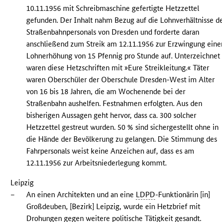
10.11.1956 mit Schreibmaschine gefertigte Hetzzettel
gefunden. Der Inhalt nahm Bezug auf die Lohnverhältnisse d
Straßenbahnpersonals von Dresden und forderte daran
anschließend zum Streik am 12.11.1956 zur Erzwingung eine
Lohnerhöhung von 15 Pfennig pro Stunde auf. Unterzeichnet
waren diese Hetzschriften mit »Eure Streikleitung.« Täter
waren Oberschüler der Oberschule Dresden-West im Alter
von 16 bis 18 Jahren, die am Wochenende bei der
Straßenbahn aushelfen. Festnahmen erfolgten. Aus den
bisherigen Aussagen geht hervor, dass ca. 300 solcher
Hetzzettel gestreut wurden. 50 % sind sichergestellt ohne in
die Hände der Bevölkerung zu gelangen. Die Stimmung des
Fahrpersonals weist keine Anzeichen auf, dass es am
12.11.1956 zur Arbeitsniederlegung kommt.
Leipzig
–
An einen Architekten und an eine
LDPD
-Funktionärin [in]
Großdeuben, [Bezirk] Leipzig, wurde ein Hetzbrief mit
Drohungen gegen weitere politische Tätigkeit gesandt.