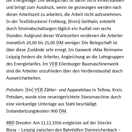
die Energielage. Die Belegschaft ist damit nicht einverstanden
und bringt zum Ausdruck, wenn sie gezwungen werden nach
dieser Arbeitszeit zu arbeiten, die Arbeit nicht aufzunehmen.
In der Textildruckerei Frohburg, [Kreis] Geithain, entsteht
durch Stromabschaltungen täglich ein Ausfall von sechs
Stunden. Aufgrund dieser Wartezeiten verdienen die Arbeiter
monatlich 20,00 bis 25,00
DM
weniger. Die Belegschaft ist
über diese Zustände sehr erregt. Im Gaswerk »Max Reimann«
Leipzig fordern die Arbeiter, Angleichung an die Lohngruppen
des Energietarifes. Im
VEB
Eilenburger Baumaschinenwerk
sind die Arbeiter unzufrieden über den Verdienstausfall durch
Ausweicharbeiten.
Potsdam:
[Im]
VEB
Zähler- und Apparatebau in Teltow, Kreis
Potsdam, wurde eine neueingerichtete Stanzmaschine durch
eine vierkantige Unterlage aus Stahl beschädigt.
Instandsetzungskosten 900
DM
.
RBD
Dresden:
Am 11.11.1956 entgleiste auf der Strecke
Riesa – Leipzig zwischen den Bahnhöfen Dornreichenbach –