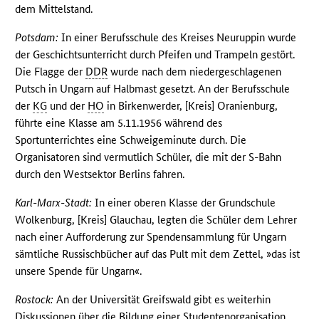
dem Mittelstand.
Potsdam:
In einer Berufsschule des Kreises Neuruppin wurde
der Geschichtsunterricht durch Pfeifen und Trampeln gestört.
Die Flagge der
DDR
wurde nach dem niedergeschlagenen
Putsch in Ungarn auf Halbmast gesetzt. An der Berufsschule
der
KG
und der
HO
in Birkenwerder, [Kreis] Oranienburg,
führte eine Klasse am 5.11.1956 während des
Sportunterrichtes eine Schweigeminute durch. Die
Organisatoren sind vermutlich Schüler, die mit der S-Bahn
durch den Westsektor Berlins fahren.
Karl-Marx-Stadt:
In einer oberen Klasse der Grundschule
Wolkenburg, [Kreis] Glauchau, legten die Schüler dem Lehrer
nach einer Aufforderung zur Spendensammlung für Ungarn
sämtliche Russischbücher auf das Pult mit dem Zettel, »das ist
unsere Spende für Ungarn«.
Rostock:
An der Universität Greifswald gibt es weiterhin
Diskussionen über die Bildung einer Studentenorganisation.