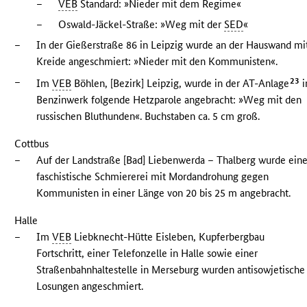
–
VEB
Standard: »Nieder mit dem Regime«
–
Oswald-Jäckel-Straße: »Weg mit der
SED
«
–
In der Gießerstraße 86 in Leipzig wurde an der Hauswand mi
Kreide angeschmiert: »Nieder mit den Kommunisten«.
–
23
Im
VEB
Böhlen, [Bezirk] Leipzig, wurde in der AT-Anlage
i
Benzinwerk folgende Hetzparole angebracht: »Weg mit den
russischen Bluthunden«. Buchstaben ca. 5 cm groß.
Cottbus
–
Auf der Landstraße [Bad] Liebenwerda – Thalberg wurde ein
faschistische Schmiererei mit Mordandrohung gegen
Kommunisten in einer Länge von 20 bis 25 m angebracht.
Halle
–
Im
VEB
Liebknecht-Hütte Eisleben, Kupferbergbau
Fortschritt, einer Telefonzelle in Halle sowie einer
Straßenbahnhaltestelle in Merseburg wurden antisowjetische
Losungen angeschmiert.