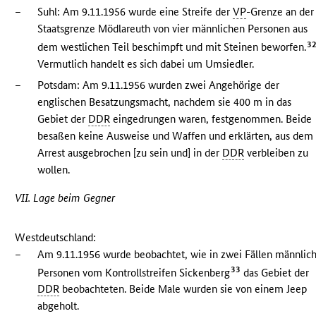
–
Suhl: Am 9.11.1956 wurde eine Streife der
VP
-Grenze an der
Staatsgrenze Mödlareuth von vier männlichen Personen aus
3
dem westlichen Teil beschimpft und mit Steinen beworfen.
Vermutlich handelt es sich dabei um Umsiedler.
–
Potsdam: Am 9.11.1956 wurden zwei Angehörige der
englischen Besatzungsmacht, nachdem sie 400 m in das
Gebiet der
DDR
eingedrungen waren, festgenommen. Beide
besaßen keine Ausweise und Waffen und erklärten, aus dem
Arrest ausgebrochen [zu sein und] in der
DDR
verbleiben zu
wollen.
VII. Lage beim Gegner
Westdeutschland:
–
Am 9.11.1956 wurde beobachtet, wie in zwei Fällen männlic
33
Personen vom Kontrollstreifen Sickenberg
das Gebiet der
DDR
beobachteten. Beide Male wurden sie von einem Jeep
abgeholt.