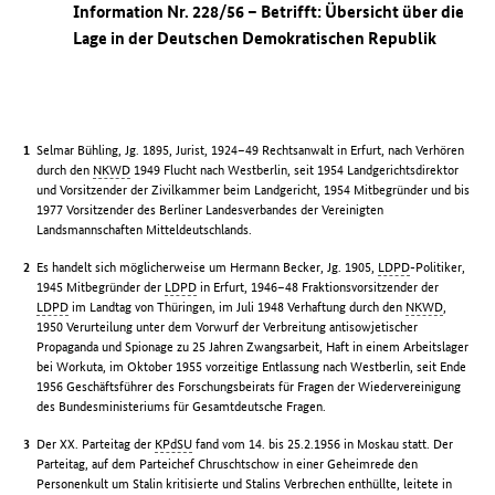
Information Nr. 228/56 – Betrifft: Übersicht über die
Lage in der Deutschen Demokratischen Republik
Selmar Bühling, Jg. 1895, Jurist, 1924–49 Rechtsanwalt in Erfurt, nach Verhören
durch den
NKWD
1949 Flucht nach Westberlin, seit 1954 Landgerichtsdirektor
und Vorsitzender der Zivilkammer beim Landgericht, 1954 Mitbegründer und bis
1977 Vorsitzender des Berliner Landesverbandes der Vereinigten
Landsmannschaften Mitteldeutschlands.
Es handelt sich möglicherweise um Hermann Becker, Jg. 1905,
LDPD
-Politiker,
1945 Mitbegründer der
LDPD
in Erfurt, 1946–48 Fraktionsvorsitzender der
LDPD
im Landtag von Thüringen, im Juli 1948 Verhaftung durch den
NKWD
,
1950 Verurteilung unter dem Vorwurf der Verbreitung antisowjetischer
Propaganda und Spionage zu 25 Jahren Zwangsarbeit, Haft in einem Arbeitslager
bei Workuta, im Oktober 1955 vorzeitige Entlassung nach Westberlin, seit Ende
1956 Geschäftsführer des Forschungsbeirats für Fragen der Wiedervereinigung
des Bundesministeriums für Gesamtdeutsche Fragen.
Der XX. Parteitag der
KPdSU
fand vom 14. bis 25.2.1956 in Moskau statt. Der
Parteitag, auf dem Parteichef Chruschtschow in einer Geheimrede den
Personenkult um Stalin kritisierte und Stalins Verbrechen enthüllte, leitete in