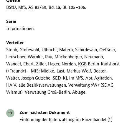
Quelle
BStU
,
MfS
,
AS
83/59, Bd. 1a, Bl. 105–106.
Serie
Informationen.
Verteiler
Stoph, Grotewohl, Ulbricht, Matern, Schirdewan, Oelßner,
Leuschner, Warnke, Rau, Mückenberger, Neumann,
Wandel, Ebert, Ziller, Hager, Norden,
KGB
Berlin-Karlshorst
(»Freund«) –
MfS
: Mielke, Last, Markus Wolf, Beater,
Walter, Joseph Gutsche,
SED
-
KL
im
MfS
,
Abt.
Agitation,
HA V
, alle Bezirksverwaltungen, Verwaltung »W« (
SDAG
Wismut), Verwaltung Groß-Berlin, Ablage.
Zum nächsten Dokument
Einführung der Ratenzahlung im Einzelhandel (1)