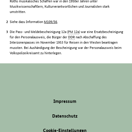
Roths musikalisches Schaffen war in den 1950er Jahren unter
Musikwissenschaftlern, Kulturverantwortlichen und Journalisten stark
umstritten.
Siehe dazu Information
M109/56
.
Die Pass- und Meldebescheinigung 12a (
PM 12a
) war eine Ersatzbescheinigung
für den Personalausweis, die Bürger der
DDR
nach Abschaffung des
Interzonenpasses im November 1953 für Reisen in den Westen beantragen
mussten. Bei Aushändigung der Bescheinigung war der Personalausweis beim
Volkspolizeikreisamt zu hinterlegen.
Impressum
Datenschutz
Cookie-Einstellungen