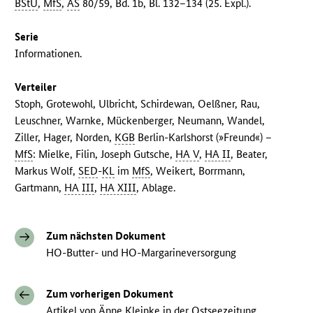
BStU
,
MfS
,
AS
80/59, Bd. 1b, Bl. 132–134 (25. Expl.).
Serie
Informationen.
Verteiler
Stoph, Grotewohl, Ulbricht, Schirdewan, Oelßner, Rau,
Leuschner, Warnke, Mückenberger, Neumann, Wandel,
Ziller, Hager, Norden,
KGB
Berlin-Karlshorst (»Freund«) –
MfS
: Mielke, Filin, Joseph Gutsche,
HA V
,
HA II
, Beater,
Markus Wolf,
SED
-
KL
im
MfS
, Weikert, Borrmann,
Gartmann,
HA III
,
HA XIII
, Ablage.
Zum nächsten Dokument
HO-Butter- und HO-Margarineversorgung
Zum vorherigen Dokument
Artikel von Änne Kleinke in der Ostseezeitung