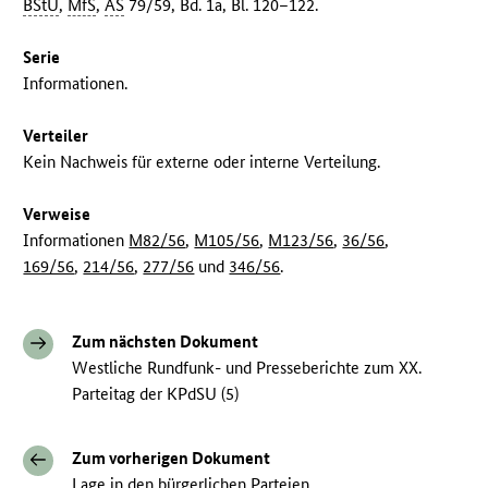
BStU
,
MfS
,
AS
79/59, Bd. 1a, Bl. 120–122.
Serie
Informationen.
Verteiler
Kein Nachweis für externe oder interne Verteilung.
Verweise
Informationen
M82/56
,
M105/56
,
M123/56
,
36/56
,
169/56
,
214/56
,
277/56
und
346/56
.
Zum nächsten Dokument
Westliche Rundfunk- und Presseberichte zum XX.
Parteitag der KPdSU (5)
Zum vorherigen Dokument
Lage in den bürgerlichen Parteien