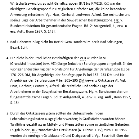
Wirtschaftszweig bis zu acht Gehaltsgruppen (K/I bis K/VIII); K/I war die
niedrigste Gehaltsgruppe für »Tätigkeiten einfacher Art, die keine besondere
Anweisung erfordern«. Vgl. Haas, Gerhard; Leutwein, Alfred: Die rechtliche und
soziale Lage der Arbeitnehmer in der Sowjetischen Besatzungszone.
Hg.
v.
Bundesministerium für gesamtdeutsche Fragen. Bd. 2: Anlagenteil, 4., erw. u.
erg. Aufl., Bonn 1957, S. 143 f.
Bad Liebenstein lag nicht im Bezirk Gera, sondern im Kreis Bad Salzungen,
Bezirk Suhl.
Die nicht in der Produktion Beschäftigten der
VEB
wurden in VI
(Grundstoffindustrie) bzw. VII (übrige Industrie) Berufsgruppen eingeteilt. In der
»übrigen Industrie« lag der Monatslohn für Angehörige der Berufsgruppe III bei
176–226
DM
, für Angehörige der Berufsgruppe IV bei 187–233
DM
und für
Angehörige der Berufsgruppe V bei 201–295
DM
(jeweils Ortsklasse A). Vgl.
Haas, Gerhard; Leutwein, Alfred: Die rechtliche und soziale Lage der
Arbeitnehmer in der Sowjetischen Besatzungszone.
Hg.
v. Bundesministerium
für gesamtdeutsche Fragen. Bd. 2: Anlagenteil, 4., erw. u. erg. Aufl., Bonn 1957,
S. 134.
Durch das Ortsklassensystem sollten die Unterschiede in den
Lebenshaltungskosten ausgeglichen werden; in Großstädten wurden höhere
Tariflöhne gezahlt als in Mittel- und Kleinstädten sowie in ländlichen Gebieten.
Es gab in der
DDR
zunächst vier Ortsklassen (A–D bzw. I–IV), zum 1.10.1956
wurden die niedrigen Ortsklassen C und D abgeschafft. Vgl. Beschluß über die