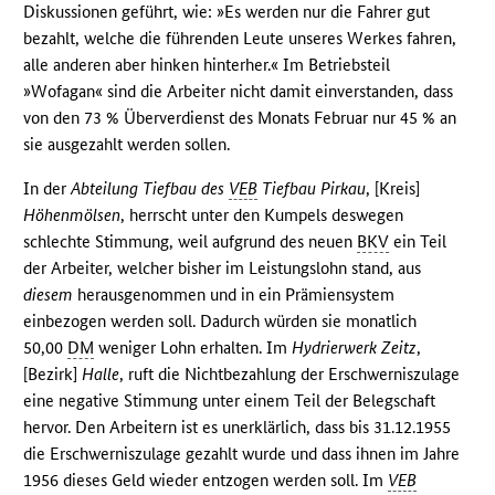
Diskussionen geführt, wie: »Es werden nur die Fahrer gut
bezahlt, welche die führenden Leute unseres Werkes fahren,
alle anderen aber hinken hinterher.« Im Betriebsteil
»Wofagan« sind die Arbeiter nicht damit einverstanden, dass
von den 73 % Überverdienst des Monats Februar nur 45 % an
sie ausgezahlt werden sollen.
In der
Abteilung Tiefbau des
VEB
Tiefbau Pirkau
, [Kreis]
Höhenmölsen
, herrscht unter den Kumpels deswegen
schlechte Stimmung, weil aufgrund des neuen
BKV
ein Teil
der Arbeiter, welcher bisher im Leistungslohn stand, aus
diesem
herausgenommen und in ein Prämiensystem
einbezogen werden soll. Dadurch würden sie monatlich
50,00
DM
weniger Lohn erhalten. Im
Hydrierwerk Zeitz
,
[Bezirk]
Halle
, ruft die Nichtbezahlung der Erschwerniszulage
eine negative Stimmung unter einem Teil der Belegschaft
hervor. Den Arbeitern ist es unerklärlich, dass bis 31.12.1955
die Erschwerniszulage gezahlt wurde und dass ihnen im Jahre
1956 dieses Geld wieder entzogen werden soll. Im
VEB