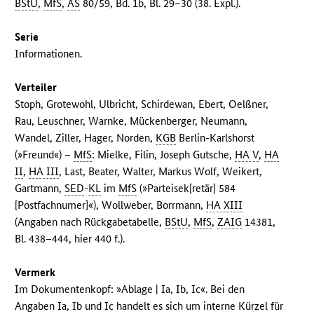
BStU
,
MfS
,
AS
80/59, Bd. 1b, Bl. 29–30 (38. Expl.).
Serie
Informationen.
Verteiler
Stoph, Grotewohl, Ulbricht, Schirdewan, Ebert, Oelßner,
Rau, Leuschner, Warnke, Mückenberger, Neumann,
Wandel, Ziller, Hager, Norden,
KGB
Berlin-Karlshorst
(»Freund«) –
MfS
: Mielke, Filin, Joseph Gutsche,
HA V
,
HA
II
,
HA III
, Last, Beater, Walter, Markus Wolf, Weikert,
Gartmann,
SED
-
KL
im
MfS
(»Parteisek[retär] 584
[Postfachnumer]«), Wollweber, Borrmann,
HA XIII
(Angaben nach Rückgabetabelle,
BStU
,
MfS
,
ZAIG
14381,
Bl. 438–444, hier 440 f.).
Vermerk
Im Dokumentenkopf: »Ablage | Ia, Ib, Ic«. Bei den
Angaben Ia, Ib und Ic handelt es sich um interne Kürzel für