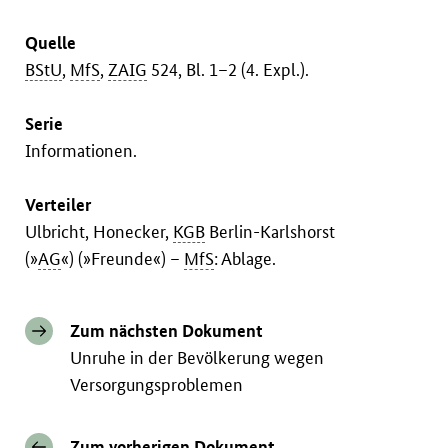
Quelle
BStU
,
MfS
,
ZAIG
524, Bl. 1–2 (4. Expl.).
Serie
Informationen.
Verteiler
Ulbricht, Honecker,
KGB
Berlin-Karlshorst
(»
AG
«) (»Freunde«) –
MfS
: Ablage.
Zum nächsten Dokument
Unruhe in der Bevölkerung wegen
Versorgungsproblemen
Zum vorherigen Dokument