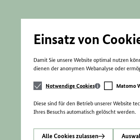
Direkt
zum
Seiteninhalt
springen
Einsatz von Cooki
Damit Sie unsere Website optimal nutzen könn
dienen der anonymen Webanalyse oder ermögl
Notwendige
Matomo
Notwendige Cookies
Matomo W
Cookies
Webstatistik
Diese sind für den Betrieb unserer Website t
Ihres Besuchs automatisch gelöscht werden.
Alle Cookies zulassen
Auswah