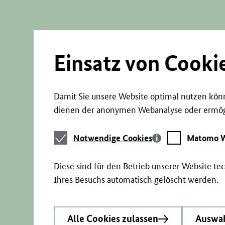
Direkt
zum
Seiteninhalt
springen
Einsatz von Cooki
Damit Sie unsere Website optimal nutzen könn
dienen der anonymen Webanalyse oder ermögl
Notwendige
Matomo
Notwendige Cookies
Matomo W
Cookies
Webstatistik
Diese sind für den Betrieb unserer Website t
Ihres Besuchs automatisch gelöscht werden.
Alle Cookies zulassen
Auswah