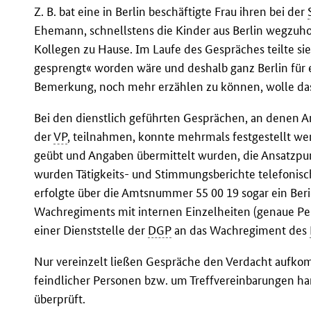
Z. B. bat eine in Berlin beschäftigte Frau ihren bei der
Ehemann, schnellstens die Kinder aus Berlin wegzuhol
Kollegen zu Hause. Im Laufe des Gespräches teilte si
gesprengt« worden wäre und deshalb ganz Berlin für e
Bemerkung, noch mehr erzählen zu können, wolle das 
Bei den dienstlich geführten Gesprächen, an denen 
der
VP
, teilnahmen, konnte mehrmals festgestellt w
geübt und Angaben übermittelt wurden, die Ansatzpun
wurden Tätigkeits- und Stimmungsberichte telefonisc
erfolgte über die Amtsnummer 55 00 19 sogar ein Ber
Wachregiments mit internen Einzelheiten (genaue Per
einer Dienststelle der
DGP
an das Wachregiment des
Nur vereinzelt ließen Gespräche den Verdacht aufko
feindlicher Personen bzw. um Treffvereinbarungen ha
überprüft.