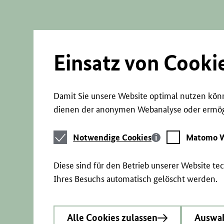
Direkt
zum
Seiteninhalt
springen
Einsatz von Cooki
Damit Sie unsere Website optimal nutzen könn
dienen der anonymen Webanalyse oder ermögl
Notwendige
Matomo
Notwendige Cookies
Matomo W
Cookies
Webstatistik
Diese sind für den Betrieb unserer Website t
Ihres Besuchs automatisch gelöscht werden.
Alle Cookies zulassen
Auswah