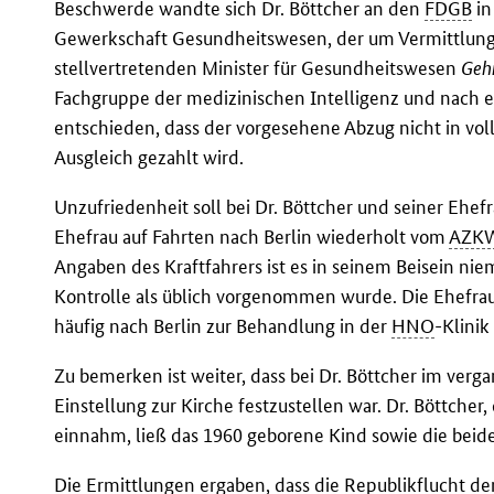
Beschwerde wandte sich Dr. Böttcher an den
FDGB
in
Gewerkschaft Gesundheitswesen, der um Vermittlung
stellvertretenden Minister für Gesundheitswesen
Geh
Fachgruppe der medizinischen Intelligenz und nach e
entschieden, dass der vorgesehene Abzug nicht in vol
Ausgleich gezahlt wird.
Unzufriedenheit soll bei Dr. Böttcher und seiner Ehef
Ehefrau auf Fahrten nach Berlin wiederholt vom
AZK
Angaben des Kraftfahrers ist es in seinem Beisein ni
Kontrolle als üblich vorgenommen wurde. Die Ehefrau 
häufig nach Berlin zur Behandlung in der
HNO
-Klinik
Zu bemerken ist weiter, dass bei Dr. Böttcher im ver
Einstellung zur Kirche festzustellen war. Dr. Böttcher,
einnahm, ließ das 1960 geborene Kind sowie die beide
Die Ermittlungen ergaben, dass die Republikflucht der