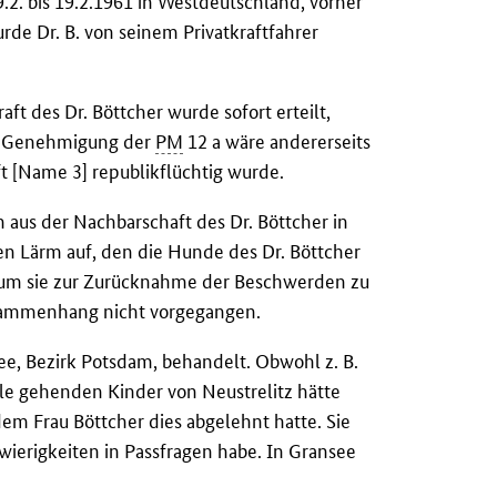
 9.2. bis 19.2.1961 in Westdeutschland, vorher
rde Dr. B. von seinem Privatkraftfahrer
ft des Dr. Böttcher wurde sofort erteilt,
ie Genehmigung der
PM
12 a wäre andererseits
t [Name 3] republikflüchtig wurde.
aus der Nachbarschaft des Dr. Böttcher in
en Lärm auf, den die Hunde des Dr. Böttcher
 um sie zur Zurücknahme der Beschwerden zu
usammenhang nicht vorgegangen.
ee, Bezirk Potsdam, behandelt. Obwohl z. B.
le gehenden Kinder von Neustrelitz hätte
em Frau Böttcher dies abgelehnt hatte. Sie
hwierigkeiten in Passfragen habe. In Gransee