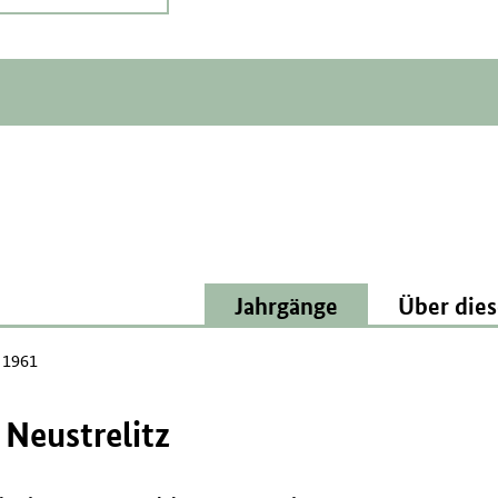
Jahrgänge
Über dies
l 1961
 Neustrelitz