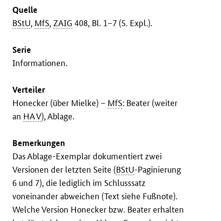
Quelle
BStU
,
MfS
,
ZAIG
408, Bl. 1–7 (5. Expl.).
Serie
Informationen.
Verteiler
Honecker (über Mielke) –
MfS
: Beater (weiter
an
HA V
), Ablage.
Bemerkungen
Das Ablage-Exemplar dokumentiert zwei
Versionen der letzten Seite (
BStU
-Paginierung
6 und 7), die lediglich im Schlusssatz
voneinander abweichen (Text siehe Fußnote).
Welche Version Honecker bzw. Beater erhalten