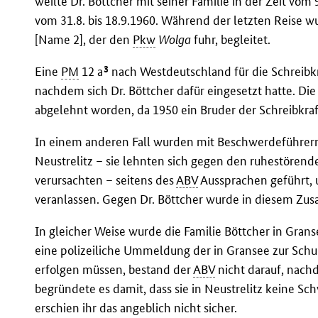
weilte Dr. Böttcher mit seiner Familie in der Zeit vom
vom 31.8. bis 18.9.1960. Während der letzten Reise wu
[Name 2], der den
Pkw
Wolga
fuhr, begleitet.
3
Eine
PM
12 a
nach Westdeutschland für die Schreibkra
nachdem sich Dr. Böttcher dafür eingesetzt hatte. D
abgelehnt worden, da 1950 ein Bruder der Schreibkraf
In einem anderen Fall wurden mit Beschwerdeführern 
Neustrelitz – sie lehnten sich gegen den ruhestörend
verursachten – seitens des
ABV
Aussprachen geführt,
veranlassen. Gegen Dr. Böttcher wurde in diesem Z
In gleicher Weise wurde die Familie Böttcher in Grans
eine polizeiliche Ummeldung der in Gransee zur Schu
erfolgen müssen, bestand der
ABV
nicht darauf, nachd
begründete es damit, dass sie in Neustrelitz keine Sc
erschien ihr das angeblich nicht sicher.