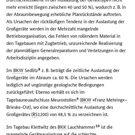
mehr erreicht (liegen zwischen 40 und 50 %), wodurch z. B. in
der Abraumbewegung erhebliche Planrückstände auftreten.
Als Ursachen der rückläufigen Tendenz in der Auslastung der
Großgeräte werden in der Mehrzahl mangelnde
Betriebsorganisation, das Fehlen von rollendem Material in
den Tagebauen mit Zugbetrieb, unzureichende Realisierung
der planmäßigen Generalreparaturen und Verletzungen in der
Arbeitsdisziplin angegeben.
8
Im
BKW
Sedlitz
z. B. beträgt die zeitliche Auslastung der
Großgeräte im Abraum ca. 60 %. Die Ursachen werden
lediglich auf ungünstige geologische Bedingungen
zurückgeführt. Ebenso verhält es sich im
9
Tagebauneuaufschluss Meurostollen
(
BKW
»Franz Mehring«–
Brieske-Ost), wo eine durchschnittliche Auslastung des
Großgerätes (
RS
1200) von 48,5 % zu verzeichnen ist.
10
Im Tagebau Klettwitz des
BKK
Lauchhammer
ist die
mangelnde Geräteauslastung auf die schlechte