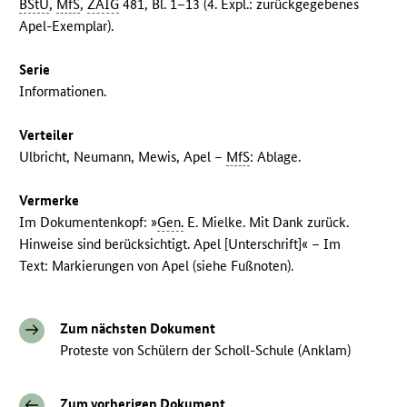
BStU
,
MfS
,
ZAIG
481, Bl. 1–13 (4. Expl.: zurückgegebenes
Apel-Exemplar).
Serie
Informationen.
Verteiler
Ulbricht, Neumann, Mewis, Apel –
MfS
: Ablage.
Vermerke
Im Dokumentenkopf: »
Gen.
E. Mielke. Mit Dank zurück.
Hinweise sind berücksichtigt. Apel [Unterschrift]« – Im
Text: Markierungen von Apel (siehe Fußnoten).
Zum nächsten Dokument
Proteste von Schülern der Scholl-Schule (Anklam)
Zum vorherigen Dokument