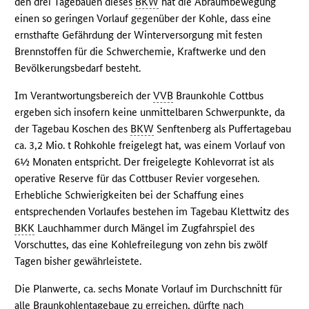
den drei Tagebauen dieses
BKW
hat die Abraumbewegung
einen so geringen Vorlauf gegenüber der Kohle, dass eine
ernsthafte Gefährdung der Winterversorgung mit festen
Brennstoffen für die Schwerchemie, Kraftwerke und den
Bevölkerungsbedarf besteht.
Im Verantwortungsbereich der
VVB
Braunkohle Cottbus
ergeben sich insofern keine unmittelbaren Schwerpunkte, da
der Tagebau Koschen des
BKW
Senftenberg als Puffertagebau
ca. 3,2 Mio. t Rohkohle freigelegt hat, was einem Vorlauf von
6½ Monaten entspricht. Der freigelegte Kohlevorrat ist als
operative Reserve für das Cottbuser Revier vorgesehen.
Erhebliche Schwierigkeiten bei der Schaffung eines
entsprechenden Vorlaufes bestehen im Tagebau Klettwitz des
BKK
Lauchhammer durch Mängel im Zugfahrspiel des
Vorschuttes, das eine Kohlefreilegung von zehn bis zwölf
Tagen bisher gewährleistete.
Die Planwerte, ca. sechs Monate Vorlauf im Durchschnitt für
alle Braunkohlentagebaue zu erreichen, dürfte nach