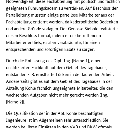
Notwendigkeit, diese Fachabteilung mit politisch und fachlich
geeigneten Führungskadern zu verstärken. Auf Beschluss der
Parteileitung mussten einige parteilose Mitarbeiter aus der
Fachabteilung entfernt werden, da kaderpolitische Bedenken
und andere Gründe vorlagen. Der Genosse Siebold realisierte
diesen Beschluss formal, indem er die betreffenden
Mitarbeiter entließ, es aber verabsäumte, für einen
entsprechenden und sofortigen Ersatz zu sorgen.
Durch die Entlassung des Dipl.-Ing. [Name 1], einer
qualifizierten Fachkraft auf dem Gebiet des Tagebaues,
entstanden z. B. ernsthafte Lücken in der laufenden Arbeit.
Andererseits gibt es auf dem Gebiet des Tagebaues in der
Abteilung Kohle fachlich ungeeignete Mitarbeiter, die den
wachsenden Aufgaben nicht mehr gerecht werden (Ing.
[Name 2]).
Die Qualifikation der in der
Abt.
Kohle beschäftigten
Ingenieure ist im Allgemeinen sehr unterschiedlich. Sie
werden bei ihren Einsätzen in den
VVB
und
BKW
oftmals