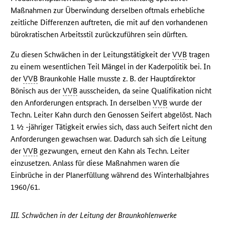
Maßnahmen zur Überwindung derselben oftmals erhebliche
zeitliche Differenzen auftreten, die mit auf den vorhandenen
bürokratischen Arbeitsstil zurückzuführen sein dürften.
Zu diesen Schwächen in der Leitungstätigkeit der
VVB
tragen
zu einem wesentlichen Teil Mängel in der Kaderpolitik bei. In
der
VVB
Braunkohle Halle musste z. B. der Hauptdirektor
Bönisch aus der
VVB
ausscheiden, da seine Qualifikation nicht
den Anforderungen entsprach. In derselben
VVB
wurde der
Techn. Leiter Kahn durch den Genossen Seifert abgelöst. Nach
1 ½ -jähriger Tätigkeit erwies sich, dass auch Seifert nicht den
Anforderungen gewachsen war. Dadurch sah sich die Leitung
der
VVB
gezwungen, erneut den Kahn als Techn. Leiter
einzusetzen. Anlass für diese Maßnahmen waren die
Einbrüche in der Planerfüllung während des Winterhalbjahres
1960/61.
III. Schwächen in der Leitung der Braunkohlenwerke