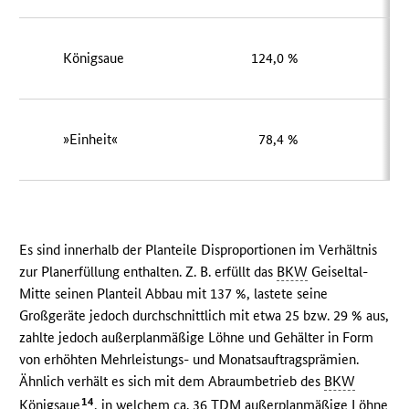
Königsaue
124,0 %
3
»Einheit«
78,4 %
6
Es sind innerhalb der Planteile Disproportionen im Verhältnis
zur Planerfüllung enthalten. Z. B. erfüllt das
BKW
Geiseltal-
Mitte seinen Planteil Abbau mit 137 %, lastete seine
Großgeräte jedoch durchschnittlich mit etwa 25 bzw. 29 % aus,
zahlte jedoch außerplanmäßige Löhne und Gehälter in Form
von erhöhten Mehrleistungs- und Monatsauftragsprämien.
Ähnlich verhält es sich mit dem Abraumbetrieb des
BKW
14
Königsaue
, in welchem ca. 36
TDM
außerplanmäßige Löhne