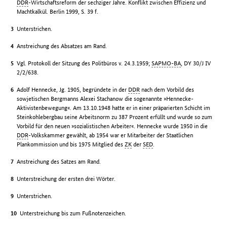
DDR
-Wirtschaftsreform der sechziger Jahre. Konflikt zwischen Effizienz und
Machtkalkül. Berlin 1999, S. 39 f.
Unterstrichen.
Anstreichung des Absatzes am Rand.
Vgl. Protokoll der Sitzung des Politbüros v. 24.3.1959;
SAPMO-BA
, DY 30/J IV
2/2/638.
Adolf Hennecke, Jg. 1905, begründete in der
DDR
nach dem Vorbild des
sowjetischen Bergmanns Alexei Stachanow die sogenannte »Hennecke-
Aktivistenbewegung«. Am 13.10.1948 hatte er in einer präparierten Schicht im
Steinkohlebergbau seine Arbeitsnorm zu 387 Prozent erfüllt und wurde so zum
Vorbild für den neuen »sozialistischen Arbeiter«. Hennecke wurde 1950 in die
DDR
-Volkskammer gewählt, ab 1954 war er Mitarbeiter der Staatlichen
Plankommission und bis 1975 Mitglied des
ZK
der
SED
.
Anstreichung des Satzes am Rand.
Unterstreichung der ersten drei Wörter.
Unterstrichen.
Unterstreichung bis zum Fußnotenzeichen.