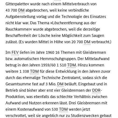
Gitterpalette« wurde nach einem Mittelverbrauch von
43 700
DM
abgebrochen, weil keine verbindliche
Aufgabenstellung vorlag und die Technologie des Einsatzes
nicht klar war. Das Thema »Löscheentfernung aus der
Rauchkammer« wurde abgebrochen, weil die derzeitige
Beschaffenheit der Lösche keine Möglichkeit zum Saugen
zulässt. (Es wurden Mittel in Höhe von 20 700
DM
verbraucht.)
Im
FEV
liefen im Jahre 1960 16 Themen mit Gleisbremsen
bzw. automatischen Hemmschuhgruppen. Der Mittelaufwand
betrug in den Jahren 1959/60 1 510
TDM
. Hinzu kommen
weitere 1 338
TDM
für diese Entwicklung in den Jahren zuvor
durch das ehemalige Technische Zentralamt, sodass sich die
Gesamtsumme fast auf 3 Mio.
DM
beläuft. Eingebaut und in
Betrieb sind bisher aber erst vier Gleisbremsen der
DDR
-
Produktion, was ebenfalls das schlechte Verhältnis zwischen
Aufwand und Nutzen erkennen lässt. Drei Gleisbremsen mit
einem Kostenaufwand von 530
TDM
werden jetzt
verschrottet, weil sie angeblich nur zu Studienzwecken gebaut