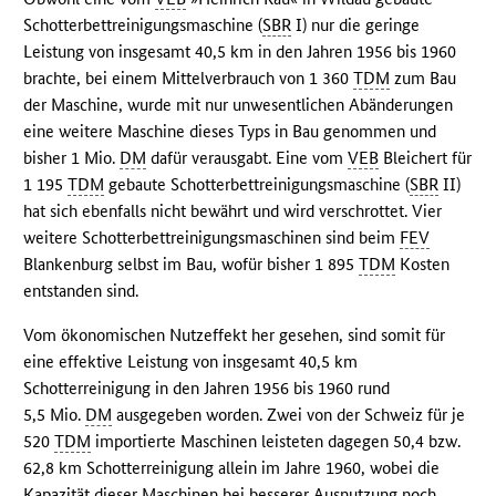
Schotterbettreinigungsmaschine (
SBR
I) nur die geringe
Leistung von insgesamt 40,5 km in den Jahren 1956 bis 1960
brachte, bei einem Mittelverbrauch von 1 360
TDM
zum Bau
der Maschine, wurde mit nur unwesentlichen Abänderungen
eine weitere Maschine dieses Typs in Bau genommen und
bisher 1 Mio.
DM
dafür verausgabt. Eine vom
VEB
Bleichert für
1 195
TDM
gebaute Schotterbettreinigungsmaschine (
SBR
II)
hat sich ebenfalls nicht bewährt und wird verschrottet. Vier
weitere Schotterbettreinigungsmaschinen sind beim
FEV
Blankenburg selbst im Bau, wofür bisher 1 895
TDM
Kosten
entstanden sind.
Vom ökonomischen Nutzeffekt her gesehen, sind somit für
eine effektive Leistung von insgesamt 40,5 km
Schotterreinigung in den Jahren 1956 bis 1960 rund
5,5 Mio.
DM
ausgegeben worden. Zwei von der Schweiz für je
520
TDM
importierte Maschinen leisteten dagegen 50,4 bzw.
62,8 km Schotterreinigung allein im Jahre 1960, wobei die
Kapazität dieser Maschinen bei besserer Ausnutzung noch