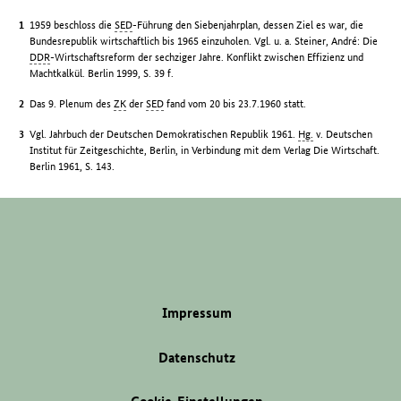
1959 beschloss die
SED
-Führung den Siebenjahrplan, dessen Ziel es war, die
Bundesrepublik wirtschaftlich bis 1965 einzuholen. Vgl. u. a. Steiner, André: Die
DDR
-Wirtschaftsreform der sechziger Jahre. Konflikt zwischen Effizienz und
Machtkalkül. Berlin 1999, S. 39 f.
Das 9. Plenum des
ZK
der
SED
fand vom 20 bis 23.7.1960 statt.
Vgl. Jahrbuch der Deutschen Demokratischen Republik 1961.
Hg.
v. Deutschen
Institut für Zeitgeschichte, Berlin, in Verbindung mit dem Verlag Die Wirtschaft.
Berlin 1961, S. 143.
Impressum
Datenschutz