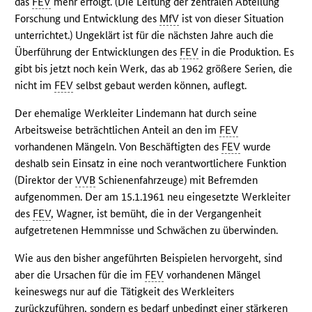
das
FEV
mehr erfolgt. (Die Leitung der zentralen Abteilung
Forschung und Entwicklung des
MfV
ist von dieser Situation
unterrichtet.) Ungeklärt ist für die nächsten Jahre auch die
Überführung der Entwicklungen des
FEV
in die Produktion. Es
gibt bis jetzt noch kein Werk, das ab 1962 größere Serien, die
nicht im
FEV
selbst gebaut werden können, auflegt.
Der ehemalige Werkleiter Lindemann hat durch seine
Arbeitsweise beträchtlichen Anteil an den im
FEV
vorhandenen Mängeln. Von Beschäftigten des
FEV
wurde
deshalb sein Einsatz in eine noch verantwortlichere Funktion
(Direktor der
VVB
Schienenfahrzeuge) mit Befremden
aufgenommen. Der am 15.1.1961 neu eingesetzte Werkleiter
des
FEV
, Wagner, ist bemüht, die in der Vergangenheit
aufgetretenen Hemmnisse und Schwächen zu überwinden.
Wie aus den bisher angeführten Beispielen hervorgeht, sind
aber die Ursachen für die im
FEV
vorhandenen Mängel
keineswegs nur auf die Tätigkeit des Werkleiters
zurückzuführen, sondern es bedarf unbedingt einer stärkeren