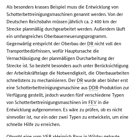
Als besonders krasses Beispiel muss die Entwicklung von
Schotterbettreinigungsmaschinen genannt werden. Von der
Deutschen Reichsbahn müssen jährlich ca. 2 400 km der
Strecke planmäßig durchgearbeitet werden. Außerdem läuft
ein umfangreiches Oberbauerneuerungsprogramm.
Gegenwärtig entspricht der Oberbau der
DR
nicht voll den
Transportbedürfnissen, wofür Hauptursache die
Vernachlässigung der planmäßigen Durcharbeitung der
Strecke ist. So besteht besonders auch unter Berücksichtigung
der Arbeitskräftelage die Notwendigkeit, die Oberbauarbeiten
schnellstens zu mechanisieren. Der
DR
wurde aber bisher erst
eine Schotterbettreinigungsmaschine aus
DDR
-Produktion zur
Verfügung gestellt, jedoch wurden fünf verschiedene Typen
von Schotterbettreinigungsmaschinen im
FEV
in die
Entwicklung aufgenommen. Es wäre zu prüfen, ob es nicht
sinnvoller ist, nur ein oder zwei Typen zu entwickeln, um eine
schnelle Hilfe zu erreichen.
Obwohl eine vom
VEB
»Heinrich Rau« in Wildau gebaute