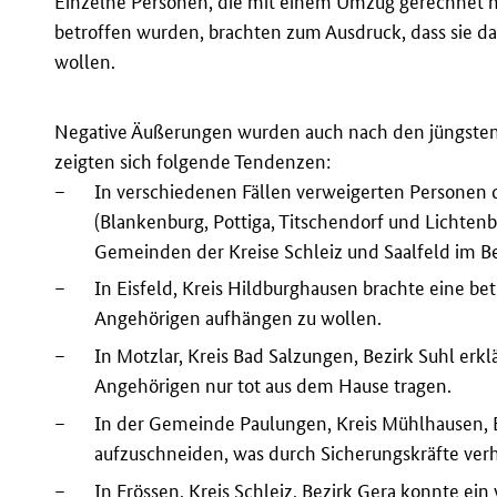
Einzelne Personen, die mit einem Umzug gerechnet 
betroffen wurden, brachten zum Ausdruck, dass sie das
wollen.
Negative Äußerungen wurden auch nach den jüngsten B
zeigten sich folgende Tendenzen:
–
In verschiedenen Fällen verweigerten Personen
(Blankenburg, Pottiga, Titschendorf und Lichtenb
Gemeinden der Kreise Schleiz und Saalfeld im Be
–
In Eisfeld, Kreis Hildburghausen brachte eine be
Angehörigen aufhängen zu wollen.
–
In Motzlar, Kreis Bad Salzungen, Bezirk Suhl erk
Angehörigen nur tot aus dem Hause tragen.
–
In der Gemeinde Paulungen, Kreis Mühlhausen, Bez
aufzuschneiden, was durch Sicherungskräfte ver
–
In Frössen, Kreis Schleiz, Bezirk Gera konnte ei