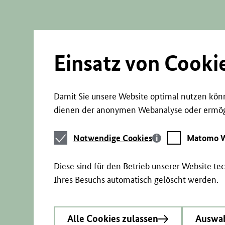
Direkt
zum
Seiteninhalt
springen
Einsatz von Cooki
Damit Sie unsere Website optimal nutzen könn
dienen der anonymen Webanalyse oder ermögl
Notwendige
Matomo
Notwendige Cookies
Matomo W
Cookies
Webstatistik
Diese sind für den Betrieb unserer Website t
Ihres Besuchs automatisch gelöscht werden.
Alle Cookies zulassen
Auswah