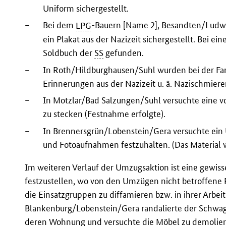
Uniform sichergestellt.
–
Bei dem
LPG
-Bauern [Name 2], Besandten/Ludwi
ein Plakat aus der Nazizeit sichergestellt. Bei 
Soldbuch der
SS
gefunden.
–
In Roth/Hildburghausen/Suhl wurden bei der Fa
Erinnerungen aus der Nazizeit u. ä. Nazischmier
–
In Motzlar/Bad Salzungen/Suhl versuchte eine 
zu stecken (Festnahme erfolgte).
–
In Brennersgrün/Lobenstein/Gera versuchte ein 
und Fotoaufnahmen festzuhalten. (Das Material
Im weiteren Verlauf der Umzugsaktion ist eine gewi
festzustellen, wo von den Umzügen nicht betroffene 
die Einsatzgruppen zu diffamieren bzw. in ihrer Arbeit
Blankenburg/Lobenstein/Gera randalierte der Schwa
deren Wohnung und versuchte die Möbel zu demoliere