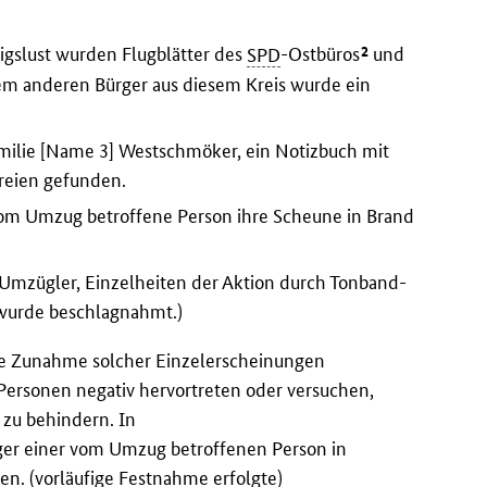
2
gslust wurden Flugblätter des
SPD
-Ostbüros
und
einem anderen Bürger aus diesem Kreis wurde ein
milie [Name 3] Westschmöker, ein Notizbuch mit
ereien gefunden.
vom Umzug betroffene Person ihre Scheune in Brand
Umzügler, Einzelheiten der Aktion durch Tonband-
 wurde beschlagnahmt.)
sse Zunahme solcher Einzelerscheinungen
Personen negativ hervortreten oder versuchen,
 zu behindern. In
ger einer vom Umzug betroffenen Person in
n. (vorläufige Festnahme erfolgte)