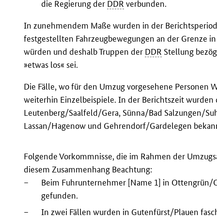
die Regierung der
DDR
verbunden.
In zunehmendem Maße wurden in der Berichtsperiode
festgestellten Fahrzeugbewegungen an der Grenze in
würden und deshalb Truppen der
DDR
Stellung bezöge
»etwas los« sei.
Die Fälle, wo für den Umzug vorgesehene Personen Wi
weiterhin Einzelbeispiele. In der Berichtszeit wurde
Leutenberg/Saalfeld/Gera, Sünna/Bad Salzungen/Suhl
Lassan/Hagenow und Gehrendorf/Gardelegen bekan
Folgende Vorkommnisse, die im Rahmen der Umzugsakt
diesem Zusammenhang Beachtung:
–
Beim Fuhrunternehmer [Name 1] in Ottengrün/Oe
gefunden.
–
In zwei Fällen wurden in Gutenfürst/Plauen fasch