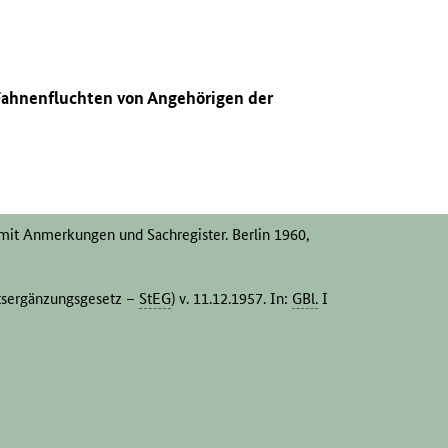
 Fahnenfluchten von Angehörigen der
 mit Anmerkungen und Sachregister. Berlin 1960,
htsergänzungsgesetz –
StEG
) v. 11.12.1957. In:
GBl.
I
zu Haftstrafen zwischen drei Monaten Gefängnis
nneberg, Hellmuth: Meuterei vor Rügen – was
 Gemeinde 1961 in Rostock. Rostock 2002.