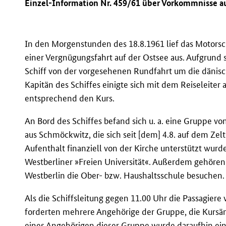
Einzel-Information Nr. 459/61 über Vorkommnisse a
In den Morgenstunden des 18.8.1961 lief das Motorsc
einer Vergnügungsfahrt auf der Ostsee aus. Aufgrund 
Schiff von der vorgesehenen Rundfahrt um die däni
Kapitän des Schiffes einigte sich mit dem Reiseleite
entsprechend den Kurs.
An Bord des Schiffes befand sich u. a. eine Gruppe 
aus Schmöckwitz, die sich seit [dem] 4.8. auf dem Zel
Aufenthalt finanziell von der Kirche unterstützt wurde
Westberliner »Freien Universität«. Außerdem gehören 
Westberlin die Ober- bzw. Haushaltsschule besuchen.
Als die Schiffsleitung gegen 11.00 Uhr die Passagiere
forderten mehrere Angehörige der Gruppe, die Kursän
eines Angehörigen dieser Gruppe wurde daraufhin ein