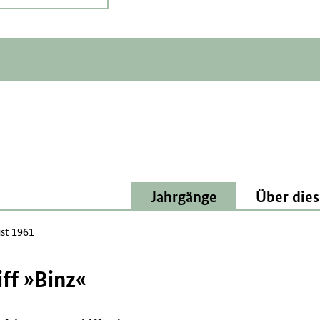
Jahrgänge
Über dies
st 1961
iff »Binz«