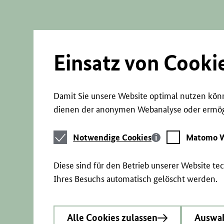
Direkt
zum
Seiteninhalt
springen
Einsatz von Cooki
Damit Sie unsere Website optimal nutzen könn
dienen der anonymen Webanalyse oder ermögl
Notwendige
Matomo
Notwendige Cookies
Matomo W
Cookies
Webstatistik
Diese sind für den Betrieb unserer Website t
Ihres Besuchs automatisch gelöscht werden.
Alle Cookies zulassen
Auswah