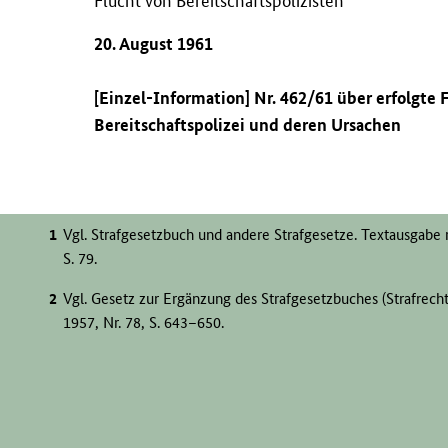
Flucht von Bereitschaftspolizisten
20. August 1961
[Einzel-Information] Nr. 462/61 über erfolgte
Bereitschaftspolizei und deren Ursachen
Vgl. Strafgesetzbuch und andere Strafgesetze. Textausgabe
S. 79.
Vgl. Gesetz zur Ergänzung des Strafgesetzbuches (Strafrec
1957, Nr. 78, S. 643–650.
Die zwölf Betroffenen wurden vom Bezirksgericht Rostock 
und acht Jahren Zuchthaus verurteilt. Zu dem Fall vgl. He
geschah auf der Seebad Binz? Der Prozess gegen die Junge