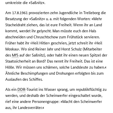
umkreiste die »Saßnitz«.
Am 17.8.1961 provozierten zehn Jugendliche in Trelleborg die
Besatzung der »Saßnitz« u. a. mit folgenden Worten: »Mehr
Stacheldraht ziehen, das ist eure Freiheit. Wenn ihr an Land
kommt, werdet ihr gelyncht. Man müsste euch den Hals
abschneiden und Chruschtschow zum Frühstück servieren.
Früher habt ihr ›Heil Hitler‹ geschrien, jetzt schreit ihr ›Heil
Moskau‹. Wo sind Reiner Jahr und Horst Schulz (Mitarbeiter
des
MfS
auf der Saßnitz), oder habt ihr einen neuen Spitzel der
Staatssicherheit an Bord? Das nennt ihr Freiheit. Das ist eine
Hölle. Wir müssen uns schämen, solche Landsleute zu haben.«
Ähnliche Beschimpfungen und Drohungen erfolgten bis zum
Auslaufen des Schiffes.
Als ein
DDR
-Tourist ins Wasser sprang, um republikflüchtig zu
werden, und deshalb der Scheinwerfer eingeschaltet wurde,
rief eine andere Personengruppe: »Macht den Scheinwerfer
aus, ihr Landesverräter.«