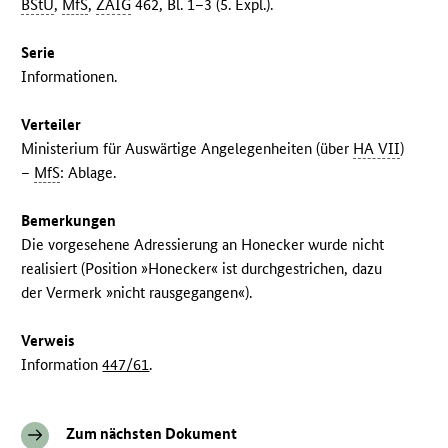
BStU
,
MfS
,
ZAIG
462, Bl. 1–3 (5. Expl.).
Serie
Informationen.
Verteiler
Ministerium für Auswärtige Angelegenheiten (über
HA VII
)
–
MfS
: Ablage.
Bemerkungen
Die vorgesehene Adressierung an Honecker wurde nicht
realisiert (Position »Honecker« ist durchgestrichen, dazu
der Vermerk »nicht rausgegangen«).
Verweis
Information
447/61
.
Zum nächsten Dokument