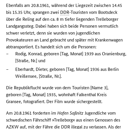
Ebenfalls am 20.8.1961, während der Liegezeit zwischen 14.45
bis 15.35 Uhr, sprangen zwei
DDR
-Touristen vom Bootsdeck
über die Reling auf den ca. 8 m tiefer liegenden Trelleborger
Landgangssteg. Dabei haben sich beide Personen vermutlich
schwer verletzt, denn sie wurden von jugendlichen
Provokateuren an Land gebracht und später mit Krankenwagen
abtransportiert. Es handelt sich um die Personen:
–
Rodig, Konrad, geboren [Tag, Monat] 1939 aus Oranienburg,
[Straße, Nr.] und
–
Eberhardt, Dieter, geboren [Tag, Monat] 1936 aus Berlin
Weißensee, [Straße, Nr.].
Die Republikflucht wurde von dem Touristen [Name 3],
geboren [Tag, Monat] 1935, wohnhaft Falkenthal Kreis
Gransee, fotografiert. Der Film wurde sichergestellt.
Am 20.8.1961 forderten im
Hafen Saßnitz
Jugendliche vom
schwedischen Fährschiff »Trelleborg« aus einen Genossen des
AZKW
auf, mit der Fähre die
DDR
illegal zu verlassen. Als der