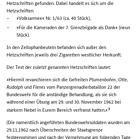
Hetzschriften gefunden. Dabei handelt es sich um die
Hetzschriften
–
»Volksarmee« Nr. 1/63 (ca. 40 Stück),
–
»Für die Kameraden der 7. Grenzbrigade als Dank« (neun
Stück).
In den Zellophanbeuteln befanden sich außer den
Hetzschriften jeweils drei Zigaretten westlicher Herkunft.
Der Text der zuletzt genannten Hetzschriften lautet:
»Hiermit revanchieren sich die Gefreiten
Plumenbohm,
Otte,
Rudolph
und
Flenes
vom Panzergrenadierbataillon 22 der
Bundeswehr für die anständige Behandlung, als sie sich
während einer Übung am 29. und 30. November 1962 bei
3
starkem Nebel in Eurem Bereich verfranst hatten.«
(Die namentlich angeführten Bundeswehrsoldaten wurden am
29.11.1962 nach Überschreiten der Staatsgrenze
festgenommen und nach der Vernehmung am folgenden Tage