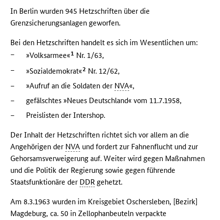
In Berlin wurden 945 Hetzschriften über die
Grenzsicherungsanlagen geworfen.
Bei den Hetzschriften handelt es sich im Wesentlichen um:
–
1
»Volksarmee«
Nr. 1/63,
–
2
»Sozialdemokrat«
Nr. 12/62,
–
»Aufruf an die Soldaten der
NVA
«,
–
gefälschtes »Neues Deutschland« vom 11.7.1958,
–
Preislisten der Intershop.
Der Inhalt der Hetzschriften richtet sich vor allem an die
Angehörigen der
NVA
und fordert zur Fahnenflucht und zur
Gehorsamsverweigerung auf. Weiter wird gegen Maßnahmen
und die Politik der Regierung sowie gegen führende
Staatsfunktionäre der
DDR
gehetzt.
Am 8.3.1963 wurden im Kreisgebiet Oschersleben, [Bezirk]
Magdeburg, ca. 50 in Zellophanbeuteln verpackte