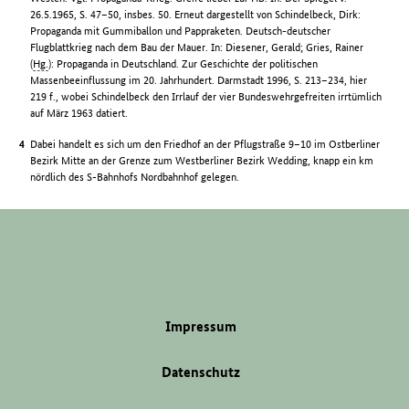
26.5.1965, S. 47–50, insbes. 50. Erneut dargestellt von Schindelbeck, Dirk:
Propaganda mit Gummiballon und Pappraketen. Deutsch-deutscher
Flugblattkrieg nach dem Bau der Mauer. In: Diesener, Gerald; Gries, Rainer
(
Hg.
): Propaganda in Deutschland. Zur Geschichte der politischen
Massenbeeinflussung im 20. Jahrhundert. Darmstadt 1996, S. 213–234, hier
219 f., wobei Schindelbeck den Irrlauf der vier Bundeswehrgefreiten irrtümlich
auf März 1963 datiert.
Dabei handelt es sich um den Friedhof an der Pflugstraße 9–10 im Ostberliner
Bezirk Mitte an der Grenze zum Westberliner Bezirk Wedding, knapp ein km
nördlich des S-Bahnhofs Nordbahnhof gelegen.
Impressum
Datenschutz