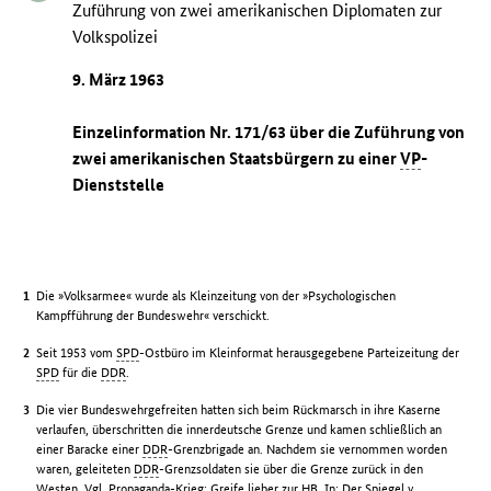
Zuführung von zwei amerikanischen Diplomaten zur
Volkspolizei
9. März 1963
Einzelinformation Nr. 171/63 über die Zuführung von
zwei amerikanischen Staatsbürgern zu einer
VP
-
Dienststelle
Die »Volksarmee« wurde als Kleinzeitung von der »Psychologischen
Kampfführung der Bundeswehr« verschickt.
Seit 1953 vom
SPD
-Ostbüro im Kleinformat herausgegebene Parteizeitung der
SPD
für die
DDR
.
Die vier Bundeswehrgefreiten hatten sich beim Rückmarsch in ihre Kaserne
verlaufen, überschritten die innerdeutsche Grenze und kamen schließlich an
einer Baracke einer
DDR
-Grenzbrigade an. Nachdem sie vernommen worden
waren, geleiteten
DDR
-Grenzsoldaten sie über die Grenze zurück in den
Westen. Vgl. Propaganda-Krieg: Greife lieber zur HB. In: Der Spiegel v.