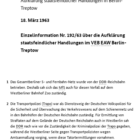
Aufklärung staatsfeindlicher Handlungen in Berlin-
Treptow
18. März 1963
Einzelinformation Nr. 192/63 über die Aufklärung
staatsfeindlicher Handlungen im
VEB
EAW
Berlin-
Treptow
Das Gesamtberliner S- und Fernbahn-Netz wurde von der
DDR
-Reichsbahn
betrieben. Deshalb sah sich das
MfS
auch für diesen Vorfall auf dem
Westberliner Bahnhof Zoo zuständig.
Die Transportpolizei (
Trapo
) war als Dienstzweig der Deutschen Volkspolizei für
die Sicherheit und Überwachung des Verkehrswesens auf dem Schienennetz und
in den Bahnhöfen der Deutschen Reichsbahn zuständig. Für Ermittlung von
Straftaten auf dem Gelände der Deutschen Reichsbahn auch in Westberlin sah
die
DDR
nach wie vor die Zuständigkeit der Kriminalpolizei der
Trapo
gegeben,
während die Westberliner Seite gegen Transportpolizisten wegen
Amtsanmaßung vorging, wenn diese Tatortermittlungen vornahmen.