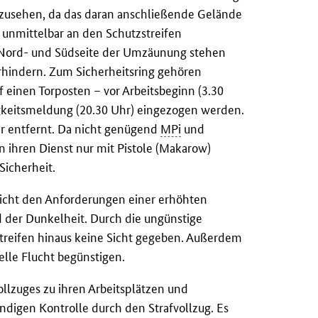
 anzusehen, da das daran anschließende Gelände
n unmittelbar an den Schutzstreifen
Nord- und Südseite der Umzäunung stehen
erhindern. Zum Sicherheitsring gehören
 einen Torposten – vor Arbeitsbeginn (3.30
igkeitsmeldung (20.30 Uhr) eingezogen werden.
r entfernt. Da nicht genügend
MPi
und
 ihren Dienst nur mit Pistole (Makarow)
Sicherheit.
nicht den Anforderungen einer erhöhten
 der Dunkelheit. Durch die ungünstige
streifen hinaus keine Sicht gegeben. Außerdem
elle Flucht begünstigen.
ollzuges zu ihren Arbeitsplätzen und
ändigen Kontrolle durch den Strafvollzug. Es