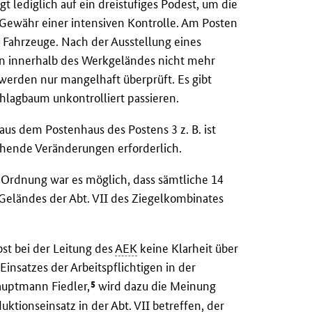
t lediglich auf ein dreistufiges Podest, um die
 Gewähr einer intensiven Kontrolle. Am Posten
n Fahrzeuge. Nach der Ausstellung eines
en innerhalb des Werkgeländes nicht mehr
werden nur mangelhaft überprüft. Es gibt
hlagbaum unkontrolliert passieren.
 aus dem Postenhaus des Postens 3 z. B. ist
chende Veränderungen erforderlich.
 Ordnung war es möglich, dass sämtliche 14
Geländes der Abt. VII des Ziegelkombinates
bst bei der Leitung des
AEK
keine Klarheit über
Einsatzes der Arbeitspflichtigen in der
5
auptmann Fiedler,
wird dazu die Meinung
duktionseinsatz in der Abt. VII betreffen, der