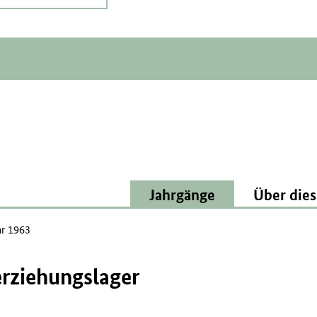
Jahrgänge
Über dies
ar 1963
erziehungslager