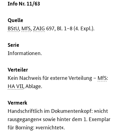
Info Nr. 11/63
Quelle
BStU
,
MfS
,
ZAIG
697, Bl. 1–8 (4. Expl.).
Serie
Informationen.
Verteiler
Kein Nachweis für externe Verteilung –
MfS
:
HA VII
, Ablage.
Vermerk
Handschriftlich im Dokumentenkopf: »nicht
rausgegangen« sowie hinter dem 1. Exemplar
für Borning: »vernichtet«.