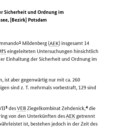
der Sicherheit und Ordnung im
see, [Bezirk] Potsdam
1
skommando
Mildenberg (
AEK
) insgesamt 14
MfS
eingeleiteten Untersuchungen hinsichtlich
der Einhaltung der Sicherheit und Ordnung im
n, ist aber gegenwärtig nur mit ca. 260
tigen sind z. T. mehrmals vorbestraft, 129 sind
3
4
VII
des
VEB
Ziegelkombinat Zehdenick,
die
sring von den Unterkünften des
AEK
getrennt
währleistet ist, bestehen jedoch in der Zeit des