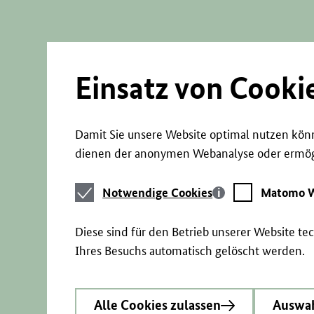
Direkt
zum
Seiteninhalt
springen
Einsatz von Cooki
Damit Sie unsere Website optimal nutzen könn
dienen der anonymen Webanalyse oder ermögl
Notwendige
Matomo
Notwendige Cookies
Matomo W
Cookies
Webstatistik
Diese sind für den Betrieb unserer Website t
Ihres Besuchs automatisch gelöscht werden.
Alle Cookies zulassen
Auswah