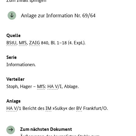
Zum Inhalt springen
Anlage zur Information Nr. 69/64
Quelle
BStU
,
MfS
,
ZAIG
840, Bl. 1–18 (4. Expl.).
Serie
Informationen.
Verteiler
Stoph, Hager –
MfS
:
HA V
/I, Ablage.
Anlage
HA V
/1 Bericht des
IM
»Sulky« der
BV
Frankfurt/O.
Zum nächsten Dokument