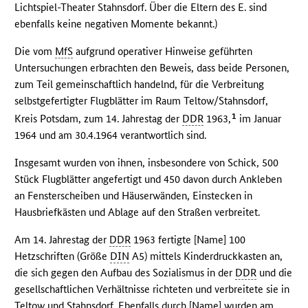
Lichtspiel-Theater Stahnsdorf. Über die Eltern des E. sind
ebenfalls keine negativen Momente bekannt.)
Die vom
MfS
aufgrund operativer Hinweise geführten
Untersuchungen erbrachten den Beweis, dass beide Personen,
zum Teil gemeinschaftlich handelnd, für die Verbreitung
selbstgefertigter Flugblätter im Raum Teltow/Stahnsdorf,
1
Kreis Potsdam, zum 14. Jahrestag der
DDR
1963,
im Januar
1964 und am 30.4.1964 verantwortlich sind.
Insgesamt wurden von ihnen, insbesondere von Schick, 500
Stück Flugblätter angefertigt und 450 davon durch Ankleben
an Fensterscheiben und Häuserwänden, Einstecken in
Hausbriefkästen und Ablage auf den Straßen verbreitet.
Am 14. Jahrestag der
DDR
1963 fertigte [Name] 100
Hetzschriften (Größe
DIN
A5) mittels Kinderdruckkasten an,
die sich gegen den Aufbau des Sozialismus in der
DDR
und die
gesellschaftlichen Verhältnisse richteten und verbreitete sie in
Teltow und Stahnsdorf. Ebenfalls durch [Name] wurden am