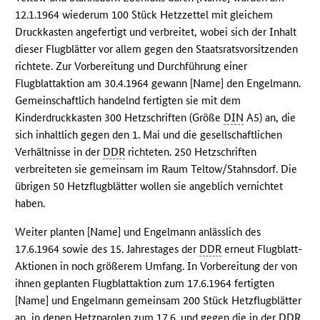
12.1.1964 wiederum 100 Stück Hetzzettel mit gleichem
Druckkasten angefertigt und verbreitet, wobei sich der Inhalt
dieser Flugblätter vor allem gegen den Staatsratsvorsitzenden
richtete. Zur Vorbereitung und Durchführung einer
Flugblattaktion am 30.4.1964 gewann [Name] den Engelmann.
Gemeinschaftlich handelnd fertigten sie mit dem
Kinderdruckkasten 300 Hetzschriften (Größe
DIN
A5) an, die
sich inhaltlich gegen den 1. Mai und die gesellschaftlichen
Verhältnisse in der
DDR
richteten. 250 Hetzschriften
verbreiteten sie gemeinsam im Raum Teltow/Stahnsdorf. Die
übrigen 50 Hetzflugblätter wollen sie angeblich vernichtet
haben.
Weiter planten [Name] und Engelmann anlässlich des
17.6.1964 sowie des 15. Jahrestages der
DDR
erneut Flugblatt-
Aktionen in noch größerem Umfang. In Vorbereitung der von
ihnen geplanten Flugblattaktion zum 17.6.1964 fertigten
[Name] und Engelmann gemeinsam 200 Stück Hetzflugblätter
an, in denen Hetzparolen zum 17.6. und gegen die in der
DDR