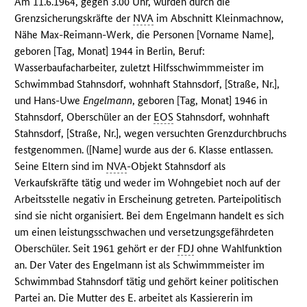
Am 11.6.1964, gegen 3.00 Uhr, wurden durch die
Grenzsicherungskräfte der
NVA
im Abschnitt Kleinmachnow,
Nähe Max-Reimann-Werk, die Personen [Vorname Name],
geboren [Tag, Monat] 1944 in Berlin, Beruf:
Wasserbaufacharbeiter, zuletzt Hilfsschwimmmeister im
Schwimmbad Stahnsdorf, wohnhaft Stahnsdorf, [Straße, Nr.],
und Hans-Uwe
Engelmann
, geboren [Tag, Monat] 1946 in
Stahnsdorf, Oberschüler an der
EOS
Stahnsdorf, wohnhaft
Stahnsdorf, [Straße, Nr.], wegen versuchten Grenzdurchbruchs
festgenommen. ([Name] wurde aus der 6. Klasse entlassen.
Seine Eltern sind im
NVA
-Objekt Stahnsdorf als
Verkaufskräfte tätig und weder im Wohngebiet noch auf der
Arbeitsstelle negativ in Erscheinung getreten. Parteipolitisch
sind sie nicht organisiert. Bei dem Engelmann handelt es sich
um einen leistungsschwachen und versetzungsgefährdeten
Oberschüler. Seit 1961 gehört er der
FDJ
ohne Wahlfunktion
an. Der Vater des Engelmann ist als Schwimmmeister im
Schwimmbad Stahnsdorf tätig und gehört keiner politischen
Partei an. Die Mutter des E. arbeitet als Kassiererin im