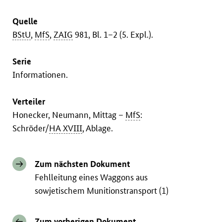
Quelle
BStU
,
MfS
,
ZAIG
981, Bl. 1–2 (5. Expl.).
Serie
Informationen.
Verteiler
Honecker, Neumann, Mittag –
MfS
:
Schröder/
HA XVIII
, Ablage.
Zum nächsten Dokument
Fehlleitung eines Waggons aus
sowjetischem Munitionstransport (1)
Zum vorherigen Dokument