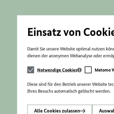
Direkt
zum
Seiteninhalt
springen
Einsatz von Cooki
Damit Sie unsere Website optimal nutzen könn
dienen der anonymen Webanalyse oder ermögl
Notwendige
Matomo
Notwendige Cookies
Matomo W
Cookies
Webstatistik
Diese sind für den Betrieb unserer Website t
Ihres Besuchs automatisch gelöscht werden.
Alle Cookies zulassen
Auswah