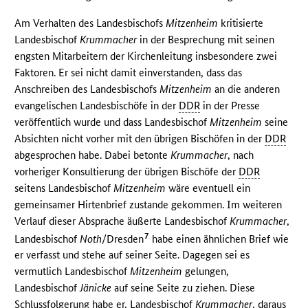
Am Verhalten des Landesbischofs
Mitzenheim
kritisierte
Landesbischof
Krummacher
in der Besprechung mit seinen
engsten Mitarbeitern der Kirchenleitung insbesondere zwei
Faktoren. Er sei nicht damit einverstanden, dass das
Anschreiben des Landesbischofs
Mitzenheim
an die anderen
evangelischen Landesbischöfe in der
DDR
in der Presse
veröffentlich wurde und dass Landesbischof
Mitzenheim
seine
Absichten nicht vorher mit den übrigen Bischöfen in der
DDR
abgesprochen habe. Dabei betonte
Krummacher
, nach
vorheriger Konsultierung der übrigen Bischöfe der
DDR
seitens Landesbischof
Mitzenheim
wäre eventuell ein
gemeinsamer Hirtenbrief zustande gekommen. Im weiteren
Verlauf dieser Absprache äußerte Landesbischof
Krummacher
,
7
Landesbischof
Noth
/Dresden
habe einen ähnlichen Brief wie
er verfasst und stehe auf seiner Seite. Dagegen sei es
vermutlich Landesbischof
Mitzenheim
gelungen,
Landesbischof
Jänicke
auf seine Seite zu ziehen. Diese
Schlussfolgerung habe er, Landesbischof
Krummacher
, daraus