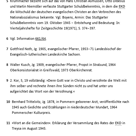
Krummacher bezieht sich auf das von Hans Christian Asmussen, Otto Dibelius
und Martin Niemöller verfasste Stuttgarter Schuldbekenntnis, in dem die
EKD
die Mitschuld der deutschen evangelischen Christen an den Verbrechen des
Nationalsozialismus bekannte. Vgl. Boyens, Armin: Das Stuttgarter
Schuldbekenntnis vom 19. Oktober 1945 – Entstehung und Bedeutung. In:
Vierteljahrshefte für Zeitgeschichte 19(1971), S. 374–397.
Vgl. Information
661/64
.
Gottfried Noth, Jg. 1905, evangelischer Pfarrer, 1953–71 Landesbischof der
Evangelisch-lutherischen Landeskirche Sachsen.
Walter Kusch, Jg. 1909, evangelischer Pfarrer, Propst in Stralsund, 1964
Oberkonsistorialrat in Greifswald, 1973 Oberkirchenrat.
2. Kor, 5, 19 vollständig: »Denn Gott war in Christo und versöhnte die Welt mit
ihm selber und rechnete ihnen ihre Sünden nicht zu und hat unter uns
aufgerichtet das Wort von der Versöhnung.«
Bernhard Trittelvitz, Jg. 1878, in Pommern geborener Arzt, veröffentlichte nach
1945 auch Gedichte und Erzählungen in niederdeutscher Mundart, 1964
Pommerscher Kulturpreis.
»Wort an die Gemeinden«. Erklärung der Versammlung des Rates der
EKD
in
Treysa im August 1945.