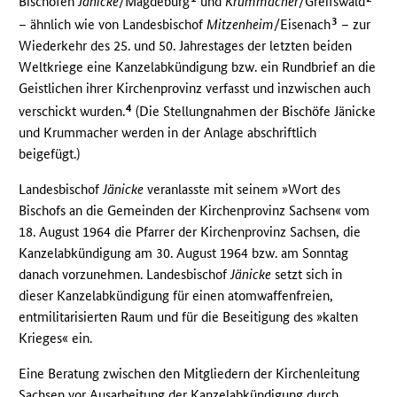
Bischöfen
Jänicke
/Magdeburg
und
Krummacher
/Greifswald
3
– ähnlich wie von Landesbischof
Mitzenheim
/Eisenach
– zur
Wiederkehr des 25. und 50. Jahrestages der letzten beiden
Weltkriege eine Kanzelabkündigung bzw. ein Rundbrief an die
Geistlichen ihrer Kirchenprovinz verfasst und inzwischen auch
4
verschickt wurden.
(Die Stellungnahmen der Bischöfe Jänicke
und Krummacher werden in der Anlage abschriftlich
beigefügt.)
Landesbischof
Jänicke
veranlasste mit seinem »Wort des
Bischofs an die Gemeinden der Kirchenprovinz Sachsen« vom
18. August 1964 die Pfarrer der Kirchenprovinz Sachsen, die
Kanzelabkündigung am 30. August 1964 bzw. am Sonntag
danach vorzunehmen. Landesbischof
Jänicke
setzt sich in
dieser Kanzelabkündigung für einen atomwaffenfreien,
entmilitarisierten Raum und für die Beseitigung des »kalten
Krieges« ein.
Eine Beratung zwischen den Mitgliedern der Kirchenleitung
Sachsen vor Ausarbeitung der Kanzelabkündigung durch