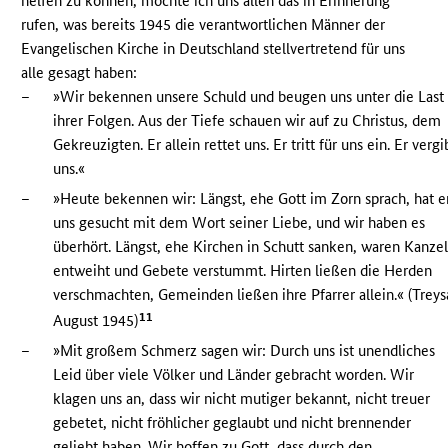
helfen zu können, möchte ich uns allen das in Erinnerung
rufen, was bereits 1945 die verantwortlichen Männer der
Evangelischen Kirche in Deutschland stellvertretend für uns
alle gesagt haben:
–
»Wir bekennen unsere Schuld und beugen uns unter die Last
ihrer Folgen. Aus der Tiefe schauen wir auf zu Christus, dem
Gekreuzigten. Er allein rettet uns. Er tritt für uns ein. Er vergi
uns.«
–
»Heute bekennen wir: Längst, ehe Gott im Zorn sprach, hat e
uns gesucht mit dem Wort seiner Liebe, und wir haben es
überhört. Längst, ehe Kirchen in Schutt sanken, waren Kanze
entweiht und Gebete verstummt. Hirten ließen die Herden
verschmachten, Gemeinden ließen ihre Pfarrer allein.« (Treys
11
August 1945)
–
»Mit großem Schmerz sagen wir: Durch uns ist unendliches
Leid über viele Völker und Länder gebracht worden. Wir
klagen uns an, dass wir nicht mutiger bekannt, nicht treuer
gebetet, nicht fröhlicher geglaubt und nicht brennender
geliebt haben. Wir hoffen zu Gott, dass durch den