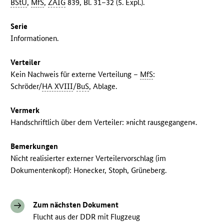
BStU
,
MfS
,
ZAIG
839, Bl. 31–32 (5. Expl.).
Serie
Informationen.
Verteiler
Kein Nachweis für externe Verteilung –
MfS
:
Schröder/
HA XVIII
/
BuS
, Ablage.
Vermerk
Handschriftlich über dem Verteiler: »nicht rausgegangen«.
Bemerkungen
Nicht realisierter externer Verteilervorschlag (im
Dokumentenkopf): Honecker, Stoph, Grüneberg.
Zum nächsten Dokument
Flucht aus der DDR mit Flugzeug