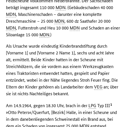
Feldscheune vollkommen niederbrannte. Der Sachschaden
beträgt insgesamt 110 000
MDN
. (Gebäudeschaden 40 000
MDN
, Maschinenschaden – darunter eine komplette
Dreschmaschine – 25 000
MDN
, 600 dz Saathafer 20 000
MDN
, Futterstroh und Heu 10 000
MDN
und Schaden an einer
Siloanlage 15 000
MDN
.)
Als Ursache wurde eindeutig Kinderbrandstiftung durch
[Vorname 1] und [Vorname 2 Name 1], sechs und acht Jahre
alt, ermittelt. Beide Kinder hatten in der Scheune mit
Streichhölzern, die sie vordem aus einem Werkzeugkasten
eines Traktoristen entwendet hatten, gespielt und Papier
entzündet, wobei in der Nähe liegendes Stroh Feuer fing. Die
Eltern der Kinder gehören als Landarbeiter dem
VEG
an; über
sie ist nichts Nachteiliges bekannt.
1
Am 14.9.1964, gegen 18.30 Uhr, brach in der
LPG
Typ III
»Otto Peters«/Querfurt, [Bezirk] Halle, in einer Scheune und
in dem danebenliegenden Schweinestall ein Brand aus, bei
dem ein Schaden von insgesamt 75 000
MDN
entstand.