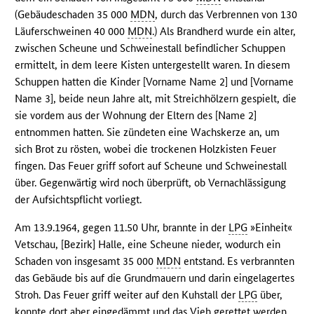
(Gebäudeschaden 35 000
MDN
, durch das Verbrennen von 130
Läuferschweinen 40 000
MDN
.) Als Brandherd wurde ein alter,
zwischen Scheune und Schweinestall befindlicher Schuppen
ermittelt, in dem leere Kisten untergestellt waren. In diesem
Schuppen hatten die Kinder [Vorname Name 2] und [Vorname
Name 3], beide neun Jahre alt, mit Streichhölzern gespielt, die
sie vordem aus der Wohnung der Eltern des [Name 2]
entnommen hatten. Sie zündeten eine Wachskerze an, um
sich Brot zu rösten, wobei die trockenen Holzkisten Feuer
fingen. Das Feuer griff sofort auf Scheune und Schweinestall
über. Gegenwärtig wird noch überprüft, ob Vernachlässigung
der Aufsichtspflicht vorliegt.
Am 13.9.1964, gegen 11.50 Uhr, brannte in der
LPG
»Einheit«
Vetschau, [Bezirk] Halle, eine Scheune nieder, wodurch ein
Schaden von insgesamt 35 000
MDN
entstand. Es verbrannten
das Gebäude bis auf die Grundmauern und darin eingelagertes
Stroh. Das Feuer griff weiter auf den Kuhstall der
LPG
über,
konnte dort aber eingedämmt und das Vieh gerettet werden.