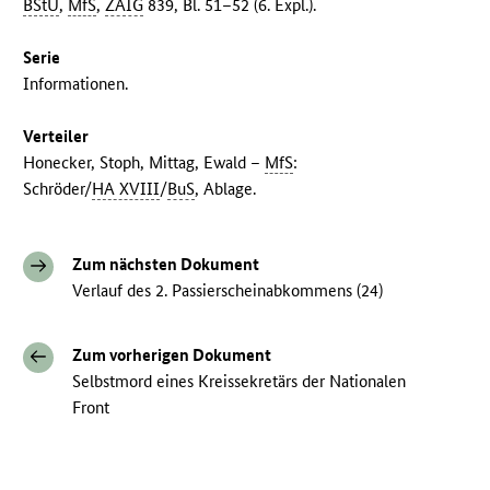
BStU
,
MfS
,
ZAIG
839, Bl. 51–52 (6. Expl.).
Serie
Informationen.
Verteiler
Honecker, Stoph, Mittag, Ewald –
MfS
:
Schröder/
HA XVIII
/
BuS
, Ablage.
Zum nächsten Dokument
Verlauf des 2. Passierscheinabkommens (24)
Zum vorherigen Dokument
Selbstmord eines Kreissekretärs der Nationalen
Front