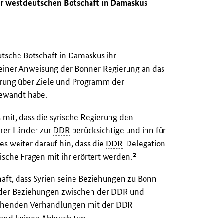
er westdeutschen Botschaft in Damaskus
tsche Botschaft in Damaskus ihr
 einer Anweisung der Bonner Regierung an das
ärung über Ziele und Programm der
ewandt habe.
 mit, dass die syrische Regierung den
rer Länder zur
DDR
berücksichtige und ihn für
es weiter darauf hin, dass die
DDR
-Delegation
2
ische Fragen mit ihr erörtert werden.
haft, dass Syrien seine Beziehungen zu Bonn
en der Beziehungen zwischen der
DDR
und
tehenden Verhandlungen mit der
DDR
-
and keinen Abbruch tun.