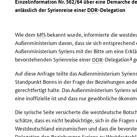
Einzelinformation Nr. 562/64 über eine Demarche d
anlässlich der Syrienreise einer
DDR
-Delegation
Wie dem
MfS
bekannt wurde, informierte die westdeu
Außenministerium davon, dass sie sich entsprechend
Außenministerium Syriens mit der Bitte um eine Erkl
1
bevorstehenden Syrienreise einer
DDR
-Delegation
g
Auf diese Anfrage teilte das Außenministerium Syriens
Standpunkt Bonns in der Frage der Beziehungen ande
gerechtfertigt halte. Das Außenministerium Syriens wi
eine inoffizielle ist und dass nur gewöhnliche ökonom
Die syrische Seite versicherte die westdeutsche Botsc
schätze, dass es nicht beabsichtige, sich in die Frag
Westdeutschland einzumischen und dass die bevors
Delegation den Beziehungen Syriens zu Westdeutschl