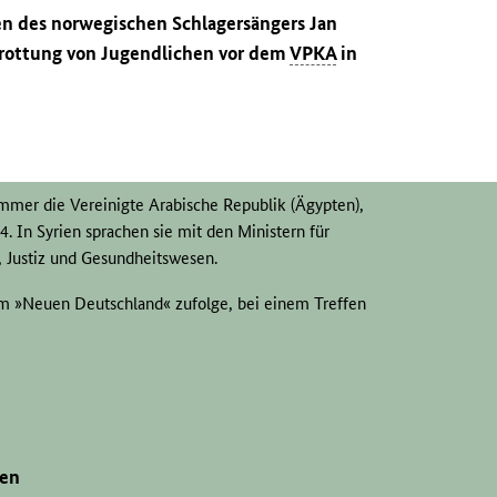
en des norwegischen Schlagersängers Jan
ottung von Jugendlichen vor dem
VPKA
in
mmer die Vereinigte Arabische Republik (Ägypten),
4. In Syrien sprachen sie mit den Ministern für
, Justiz und Gesundheitswesen.
 dem »Neuen Deutschland« zufolge, bei einem Treffen
Standpunkt der
DDR
zur Lösung aller Deutschland
twicklung der staatlichen Beziehungen zwischen der
 In:
ND
v. 10.7.1964
http://zefys.staatsbibliothek-
X-19640710-0-7-165-0
(26.1.2017).
gen