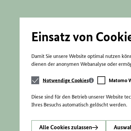
Direkt
zum
Seiteninhalt
springen
Einsatz von Cooki
Damit Sie unsere Website optimal nutzen könn
dienen der anonymen Webanalyse oder ermögl
Notwendige
Matomo
Notwendige Cookies
Matomo W
Cookies
Webstatistik
Diese sind für den Betrieb unserer Website t
Ihres Besuchs automatisch gelöscht werden.
Alle Cookies zulassen
Auswah