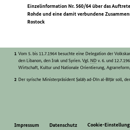
Einzelinformation Nr. 560/64 über das Auftret
Rohde und eine damit verbundene Zusammenr
Rostock
Vom 5. bis 11.7.1964 besuchte eine Delegation der Volkska
den Libanon, den Irak und Syrien. Vgl.
ND
v. 6. und 12.7.196
Wirtschaft, Kultur und Nationale Orientierung, Agrarreform
Der syrische Ministerpräsident Ṣalāḥ ad-Dīn al-Bīṭār soll,
mit der Delegation betont haben, dass »sein Kabinett den 
betreffenden Fragen unterstützt. Er sprach sich für die En
DDR
und Syrien aus.« Syriens Premier für
DDR
-Standpunkt.
berlin.de/ddr-presse/ergebnisanzeige/?purl=SNP2532889
Cookie-Einstellun
Impressum
Datenschutz