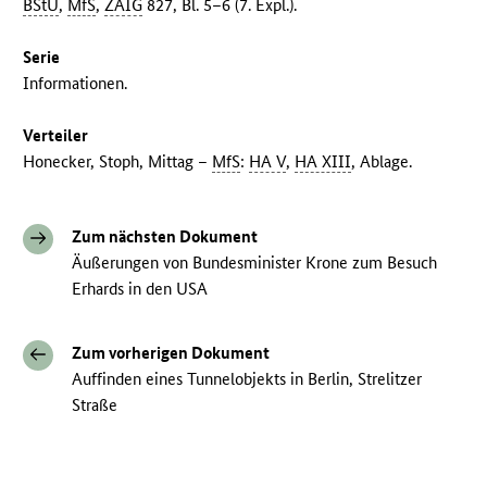
BStU
,
MfS
,
ZAIG
827, Bl. 5–6 (7. Expl.).
Serie
Informationen.
Verteiler
Honecker, Stoph, Mittag –
MfS
:
HA V
,
HA XIII
, Ablage.
Zum nächsten Dokument
Äußerungen von Bundesminister Krone zum Besuch
Erhards in den USA
Zum vorherigen Dokument
Auffinden eines Tunnelobjekts in Berlin, Strelitzer
Straße