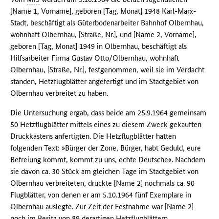
[Name 1, Vorname], geboren [Tag, Monat] 1948 Karl-Marx-
Stadt, beschäftigt als Güterbodenarbeiter Bahnhof Olbernhau,
wohnhaft Olbernhau, [Straße, Nr.], und [Name 2, Vorname],
geboren [Tag, Monat] 1949 in Olbernhau, beschäftigt als
Hilfsarbeiter Firma Gustav Otto/Olbernhau, wohnhaft
Olbernhau, [Straße, Nr.], festgenommen, weil sie im Verdacht
standen, Hetzflugblätter angefertigt und im Stadtgebiet von
Olbernhau verbreitet zu haben.
Die Untersuchung ergab, dass beide am 25.9.1964 gemeinsam
50 Hetzflugblätter mittels eines zu diesem Zweck gekauften
Druckkastens anfertigten. Die Hetzflugblätter hatten
folgenden Text: »Bürger der Zone, Bürger, habt Geduld, eure
Befreiung kommt, kommt zu uns, echte Deutsche«. Nachdem
sie davon ca. 30 Stück am gleichen Tage im Stadtgebiet von
Olbernhau verbreiteten, druckte [Name 2] nochmals ca. 90
Flugblätter, von denen er am 5.10.1964 fünf Exemplare in
Olbernhau auslegte. Zur Zeit der Festnahme war [Name 2]
noch im Besitz von 89 derartigen Hetzflugblättern.