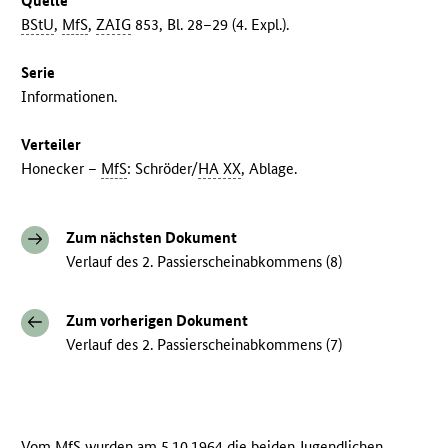
Quelle
BStU
,
MfS
,
ZAIG
853, Bl. 28–29 (4. Expl.).
Serie
Informationen.
Verteiler
Honecker –
MfS
: Schröder/
HA XX
, Ablage.
Zum nächsten Dokument
Verlauf des 2. Passierscheinabkommens (8)
Zum vorherigen Dokument
Verlauf des 2. Passierscheinabkommens (7)
Vom
MfS
wurden am 5.10.1964 die beiden Jugendlichen