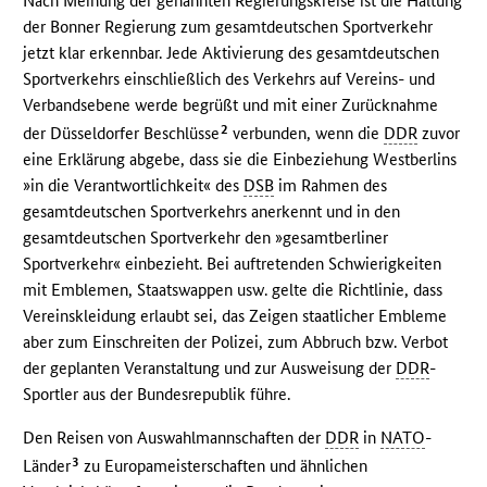
Nach Meinung der genannten Regierungskreise ist die Haltung
der Bonner Regierung zum gesamtdeutschen Sportverkehr
jetzt klar erkennbar. Jede Aktivierung des gesamtdeutschen
Sportverkehrs einschließlich des Verkehrs auf Vereins- und
Verbandsebene werde begrüßt und mit einer Zurücknahme
2
der Düsseldorfer Beschlüsse
verbunden, wenn die
DDR
zuvor
eine Erklärung abgebe, dass sie die Einbeziehung Westberlins
»in die Verantwortlichkeit« des
DSB
im Rahmen des
gesamtdeutschen Sportverkehrs anerkennt und in den
gesamtdeutschen Sportverkehr den »gesamtberliner
Sportverkehr« einbezieht. Bei auftretenden Schwierigkeiten
mit Emblemen, Staatswappen usw. gelte die Richtlinie, dass
Vereinskleidung erlaubt sei, das Zeigen staatlicher Embleme
aber zum Einschreiten der Polizei, zum Abbruch bzw. Verbot
der geplanten Veranstaltung und zur Ausweisung der
DDR
-
Sportler aus der Bundesrepublik führe.
Den Reisen von Auswahlmannschaften der
DDR
in
NATO
-
3
Länder
zu Europameisterschaften und ähnlichen