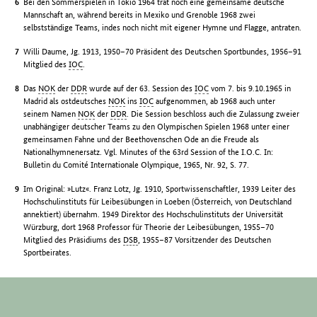
Bei den Sommerspielen in Tokio 1964 trat noch eine gemeinsame deutsche
Mannschaft an, während bereits in Mexiko und Grenoble 1968 zwei
selbstständige Teams, indes noch nicht mit eigener Hymne und Flagge, antraten.
Willi Daume, Jg. 1913, 1950–70 Präsident des Deutschen Sportbundes, 1956–91
Mitglied des
IOC
.
Das
NOK
der
DDR
wurde auf der 63. Session des
IOC
vom 7. bis 9.10.1965 in
Madrid als ostdeutsches
NOK
ins
IOC
aufgenommen, ab 1968 auch unter
seinem Namen
NOK
der
DDR
. Die Session beschloss auch die Zulassung zweier
unabhängiger deutscher Teams zu den Olympischen Spielen 1968 unter einer
gemeinsamen Fahne und der Beethovenschen Ode an die Freude als
Nationalhymnenersatz. Vgl. Minutes of the 63rd Session of the I.O.C. In:
Bulletin du Comité Internationale Olympique, 1965, Nr. 92, S. 77.
Im Original: »Lutz«. Franz Lotz, Jg. 1910, Sportwissenschaftler, 1939 Leiter des
Hochschulinstituts für Leibesübungen in Loeben (Österreich, von Deutschland
annektiert) übernahm. 1949 Direktor des Hochschulinstituts der Universität
Würzburg, dort 1968 Professor für Theorie der Leibesübungen, 1955–70
Mitglied des Präsidiums des
DSB
, 1955–87 Vorsitzender des Deutschen
Sportbeirates.