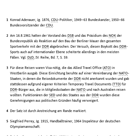
Konrad Adenauer, Jg. 1876,
CDU
-Politiker, 1949–63 Bundeskanzler, 1950–66
Bundesvorsitzender der
CDU
.
Am 16.8.1961 hatten der Vorstand des
DSB
und das Präsidium des
NOK
der
Bundesrepublik als Reaktion auf den Bau der Berliner Mauer den gesamten
Sportverkehr mit der
DDR
abgebrochen. Der Versuch, diesen Boykott des
DDR
-
Sports auch auf internationaler Ebene scheiterte allerdings in den meisten
Fällen. Vgl.
DzD
, IV. Reihe, Bd. 7, S. 59.
Für diese Reisen waren Visa nötig, die das Allied Travel Office (
ATO
) in
Westberlin ausgab. Diese Einrichtung beruhte auf einer Vereinbarung der
NATO
-
Staaten, in denen die Reisedokumente der
DDR
nicht anerkannt wurden und gab
stattdessen aufgrund eigener Kriterien Temporary Travel Documents (
TTD
) für
DDR
-Bürger aus, die in Mitgliedsstaaten der
NATO
und nach Australien reisen
wollten. Funktionären der
SED
und des Staates aus der
DDR
wurden diese
Genehmigungen aus politischen Gründen häufig verweigert.
Der Satz ist durch Anstreichung am Rande markiert.
Siegfried Perrey, Jg. 1915, Handballtrainer, 1964 Inspekteur der deutschen
Olympiamannschaft.