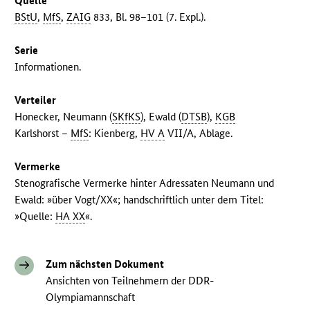
Quelle
BStU
,
MfS
,
ZAIG
833, Bl. 98–101 (7. Expl.).
Serie
Informationen.
Verteiler
Honecker, Neumann (
SKfKS
), Ewald (
DTSB
),
KGB
Karlshorst –
MfS
: Kienberg,
HV A
VII/A, Ablage.
Vermerke
Stenografische Vermerke hinter Adressaten Neumann und
Ewald: »über Vogt/XX«; handschriftlich unter dem Titel:
»Quelle:
HA XX
«.
Zum nächsten Dokument
Ansichten von Teilnehmern der DDR-
Olympiamannschaft