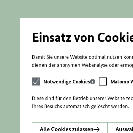
Direkt
zum
Seiteninhalt
springen
Einsatz von Cooki
Damit Sie unsere Website optimal nutzen könn
dienen der anonymen Webanalyse oder ermögl
Notwendige
Matomo
Notwendige Cookies
Matomo W
Cookies
Webstatistik
Diese sind für den Betrieb unserer Website t
Ihres Besuchs automatisch gelöscht werden.
Alle Cookies zulassen
Auswah