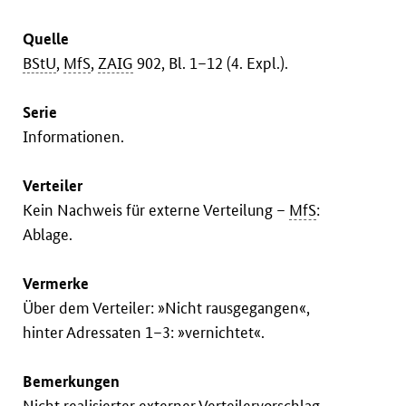
Quelle
BStU
,
MfS
,
ZAIG
902, Bl. 1–12 (4. Expl.).
Serie
Informationen.
Verteiler
Kein Nachweis für externe Verteilung –
MfS
:
Ablage.
Vermerke
Über dem Verteiler: »Nicht rausgegangen«,
hinter Adressaten 1–3: »vernichtet«.
Bemerkungen
Nicht realisierter externer Verteilervorschlag