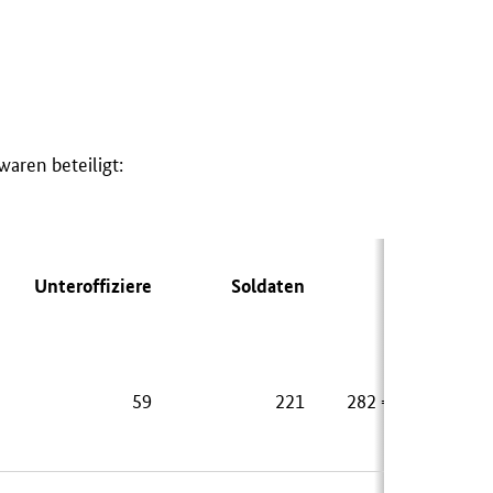
aren beteiligt:
Unteroffiziere
Soldaten
Gesamt
59
221
282 = 74,2 %