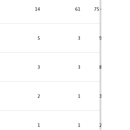
14
61
75 = 19,7 %
5
3
9 = 2,3 %
3
3
8 = 2,1 %
2
1
3 = 0,8 %
1
1
2 = 0,6 %