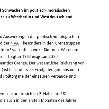
nd Schwächen im politisch-moralischen
enze zu Westberlin und Westdeutschland
d Auswirkungen der politisch-ideologischen
nd der
NVA
– besonders in den Grenztruppen –
1
chten
wesentlich einzudämmen. Waren im
so erfolgten 1963 insgesamt 380
mmandos Grenze. Der wesentliche Rückgang von
r) ist besonders als Erfolg der gemeinsamen
 Politorgane der einzelnen Verbände und
n) zeichnete sich im 2. Halbjahr (181
 die auch in den ersten Monaten des Jahres