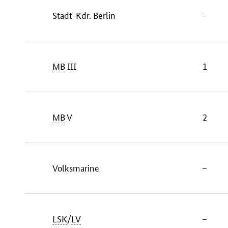
Stadt-Kdr. Berlin
–
MB
III
1
MB
V
2
Volksmarine
–
LSK
/
LV
–