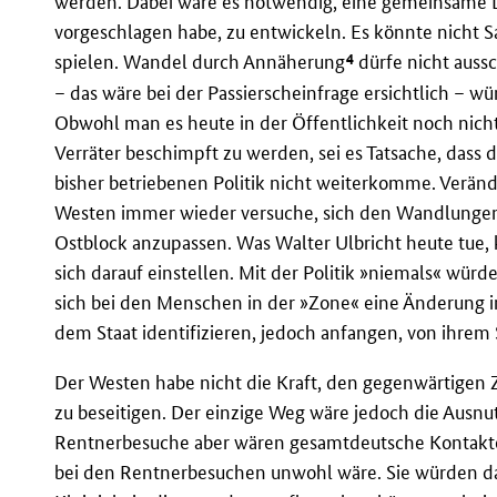
werden. Dabei wäre es notwendig, eine gemeinsame Li
vorgeschlagen habe, zu entwickeln. Es könnte nicht Sac
4
spielen. Wandel durch Annäherung
dürfe nicht aussc
– das wäre bei der Passierscheinfrage ersichtlich – w
Obwohl man es heute in der Öffentlichkeit noch nicht
Verräter beschimpft zu werden, sei es Tatsache, dass 
bisher betriebenen Politik nicht weiterkomme. Verän
Westen immer wieder versuche, sich den Wandlunge
Ostblock anzupassen. Was Walter Ulbricht heute tue,
sich darauf einstellen. Mit der Politik »niemals« würde 
sich bei den Menschen in der »Zone« eine Änderung i
dem Staat identifizieren, jedoch anfangen, von ihrem 
Der Westen habe nicht die Kraft, den gegenwärtigen Z
zu beseitigen. Der einzige Weg wäre jedoch die Ausn
Rentnerbesuche aber wären gesamtdeutsche Kontakte
bei den Rentnerbesuchen unwohl wäre. Sie würden daf