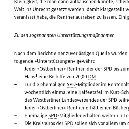
Kleinigkeit, die man dann aufbauschen könnte, scheite
Welt ins Unrecht gesetzt werden, damit klargestellt w
veranlasst habe, die Rentner ausreisen zu lassen. Eini
Zu den sogenannten Unterstützungsmaßnahmen
Nach dem Bericht einer zuverlässigen Quelle wurde
folgende »Unterstützungen« gewährt:
–
Jeder »Ostberliner« Rentner, der der
SPD
bis zum
5
Haus
eine Beihilfe von 20,00
DM
.
–
Für die ehemaligen
SPD
-Mitglieder im Rentenal
wöchentlich einmal eine Kaffeetafel im Kurt-Sc
des Westberliner Landesverbandes der
SPD
teil
–
Jeder »Ostberliner« Rentner erhält einen Büche
–
Ehemalige
SPD
-Mitglieder erhalten weiterhin L
–
Die Kreisbüros der
SPD
sollen sich vor allem um