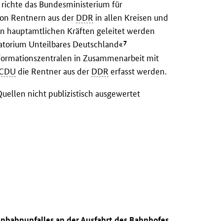
richte das Bundesministerium für
on Rentnern aus der
DDR
in allen Kreisen und
on hauptamtlichen Kräften geleitet werden
7
ratorium Unteilbares Deutschland«
Informationszentralen in Zusammenarbeit mit
CDU
die Rentner aus der
DDR
erfasst werden.
uellen nicht publizistisch ausgewertet
enbahnunfalles an der Ausfahrt des Bahnhofes