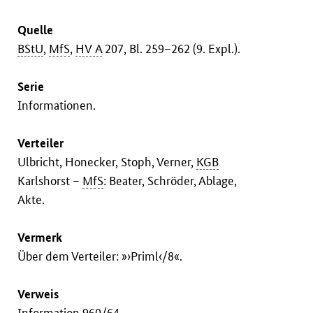
Quelle
BStU
,
MfS
,
HV A
207, Bl. 259–262 (9. Expl.).
Serie
Informationen.
Verteiler
Ulbricht, Honecker, Stoph, Verner,
KGB
Karlshorst –
MfS
: Beater, Schröder, Ablage,
Akte.
Vermerk
Über dem Verteiler: »›Priml‹/8«.
Verweis
Information
960/64
.