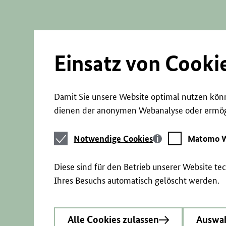
Direkt
zum
Seiteninhalt
springen
Einsatz von Cooki
Damit Sie unsere Website optimal nutzen könn
dienen der anonymen Webanalyse oder ermögl
Notwendige
Matomo
Notwendige Cookies
Matomo W
Cookies
Webstatistik
Diese sind für den Betrieb unserer Website t
Ihres Besuchs automatisch gelöscht werden.
Alle Cookies zulassen
Auswah