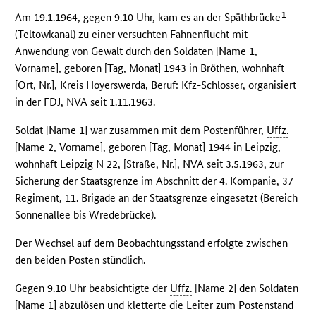
1
Am 19.1.1964, gegen 9.10 Uhr, kam es an der Späthbrücke
(Teltowkanal) zu einer versuchten Fahnenflucht mit
Anwendung von Gewalt durch den Soldaten [Name 1,
Vorname], geboren [Tag, Monat] 1943 in Bröthen, wohnhaft
[Ort, Nr.], Kreis Hoyerswerda, Beruf:
Kfz
-Schlosser, organisiert
in der
FDJ
,
NVA
seit 1.11.1963.
Soldat [Name 1] war zusammen mit dem Postenführer,
Uffz.
[Name 2, Vorname], geboren [Tag, Monat] 1944 in Leipzig,
wohnhaft Leipzig N 22, [Straße, Nr.],
NVA
seit 3.5.1963, zur
Sicherung der Staatsgrenze im Abschnitt der 4. Kompanie, 37
Regiment, 11. Brigade an der Staatsgrenze eingesetzt (Bereich
Sonnenallee bis Wredebrücke).
Der Wechsel auf dem Beobachtungsstand erfolgte zwischen
den beiden Posten stündlich.
Gegen 9.10 Uhr beabsichtigte der
Uffz.
[Name 2] den Soldaten
[Name 1] abzulösen und kletterte die Leiter zum Postenstand