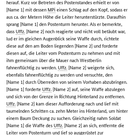
herauf. Kurz vor Betreten des Postenstandes erhielt er von
[Name 1] mit dessen
MPi
einen Schlag auf den Kopf, sodass er
aus ca. der Metern Höhe die Leiter herunterstürzte. Daraufhin
sprang [Name 1] den Postenturm herunter. Als er bemerkte,
dass
Uffz.
[Name 2] noch reagierte und nicht voll betäubt war,
lud er im gleichen Augenblick seine Waffe durch, richtete
diese auf den am Boden liegenden [Name 2] und forderte
diesen auf, die Leiter vom Postenturm zu nehmen und mit
ihm gemeinsam über die Mauer nach Westberlin
fahnenflüchtig zu werden.
Uffz.
[Name 2] weigerte sich,
ebenfalls fahnenflüchtig zu werden und versuchte, den
[Name 1] durch Überreden von seinem Vorhaben abzubringen.
[Name 1] forderte
Uffz.
[Name 2] auf, seine Waffe abzulegen
und sich von der Grenze in Richtung Hinterland zu entfernen.
Uffz.
[Name 2] kam dieser Aufforderung nach und lief mit
taumelnden Schritten ca. zehn Meter ins Hinterland, um hinter
einem Baum Deckung zu suchen. Gleichzeitig nahm Soldat
[Name 1] die Waffe des
Uffz.
[Name 2] an sich, entfernte die
Leiter vom Postenturm und lief so ausgerüstet zur