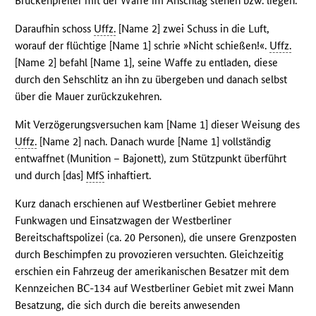
Brückenpfeiler mit der Waffe im Anschlag stehen bzw. liegen.
Daraufhin schoss
Uffz.
[Name 2] zwei Schuss in die Luft,
worauf der flüchtige [Name 1] schrie »Nicht schießen!«.
Uffz.
[Name 2] befahl [Name 1], seine Waffe zu entladen, diese
durch den Sehschlitz an ihn zu übergeben und danach selbst
über die Mauer zurückzukehren.
Mit Verzögerungsversuchen kam [Name 1] dieser Weisung des
Uffz.
[Name 2] nach. Danach wurde [Name 1] vollständig
entwaffnet (Munition – Bajonett), zum Stützpunkt überführt
und durch [das]
MfS
inhaftiert.
Kurz danach erschienen auf Westberliner Gebiet mehrere
Funkwagen und Einsatzwagen der Westberliner
Bereitschaftspolizei (ca. 20 Personen), die unsere Grenzposten
durch Beschimpfen zu provozieren versuchten. Gleichzeitig
erschien ein Fahrzeug der amerikanischen Besatzer mit dem
Kennzeichen BC-134 auf Westberliner Gebiet mit zwei Mann
Besatzung, die sich durch die bereits anwesenden