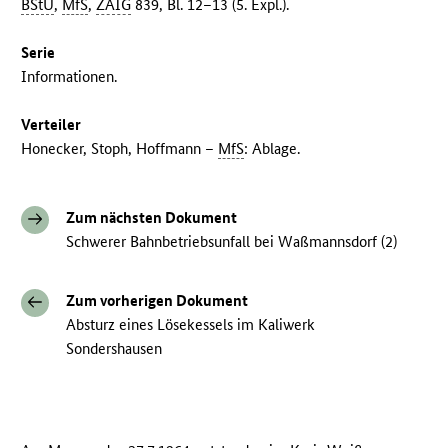
BStU
,
MfS
,
ZAIG
839, Bl. 12–13 (5. Expl.).
Serie
Informationen.
Verteiler
Honecker, Stoph, Hoffmann –
MfS
: Ablage.
Zum nächsten Dokument
Schwerer Bahnbetriebsunfall bei Waßmannsdorf (2)
Zum vorherigen Dokument
Absturz eines Lösekessels im Kaliwerk
Sondershausen