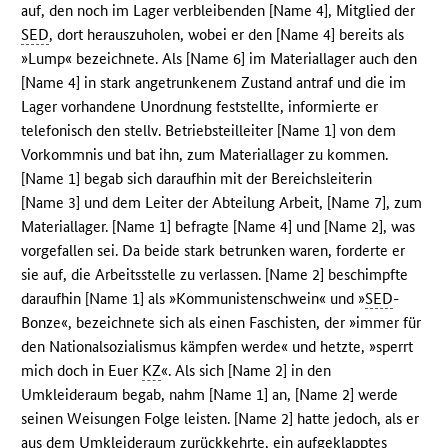
auf, den noch im Lager verbleibenden [Name 4], Mitglied der
SED
, dort herauszuholen, wobei er den [Name 4] bereits als
»Lump« bezeichnete. Als [Name 6] im Materiallager auch den
[Name 4] in stark angetrunkenem Zustand antraf und die im
Lager vorhandene Unordnung feststellte, informierte er
telefonisch den stellv. Betriebsteilleiter [Name 1] von dem
Vorkommnis und bat ihn, zum Materiallager zu kommen.
[Name 1] begab sich daraufhin mit der Bereichsleiterin
[Name 3] und dem Leiter der Abteilung Arbeit, [Name 7], zum
Materiallager. [Name 1] befragte [Name 4] und [Name 2], was
vorgefallen sei. Da beide stark betrunken waren, forderte er
sie auf, die Arbeitsstelle zu verlassen. [Name 2] beschimpfte
daraufhin [Name 1] als »Kommunistenschwein« und »
SED
-
Bonze«, bezeichnete sich als einen Faschisten, der »immer für
den Nationalsozialismus kämpfen werde« und hetzte, »sperrt
mich doch in Euer
KZ
«. Als sich [Name 2] in den
Umkleideraum begab, nahm [Name 1] an, [Name 2] werde
seinen Weisungen Folge leisten. [Name 2] hatte jedoch, als er
aus dem Umkleideraum zurückkehrte, ein aufgeklapptes