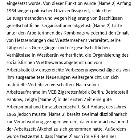
eingesetzt wurde. Von dieser Funktion wurde [Name 2] Anfang
1964 wegen politischer Unzuverlässigkeit, schlechter
Leitungsmethoden und wegen Negierung von Beschlüssen
gesellschaftlicher Organisationen abgelöst. [Name 2] hatte
unter den Arbeiterinnen des Kombinats wiederholt den Inhalt
von Hetzsendungen des Westfernsehens verbreitet, seine
Tätigkeit als Grenzgänger und die gesellschaftlichen
Verhältnisse in Westberlin verherrlicht, die Organisierung des
sozialistischen Wettbewerbs abgelehnt und vom
Arbeitskollektiv eingereichte Verbesserungsvorschläge als von
ihm ausgearbeitete Neuerungen weitergereicht, um sich
materielle Vorteile zu verschaffen. Nach seiner
Arbeitsaufnahme im
VEB
Zigarettenfabrik Berlin, Betriebsteil
Pankow, zeigte [Name 2] in der ersten Zeit eine gute
Arbeitsmoral und Einsatzbereitschaft. Seit Anfang des Jahres
1965 jedoch musste [Name 2] bereits zweimal disziplinarisch
zur Verantwortung gezogen werden, da er mehrfach während
der Arbeitszeit Alkohol zu sich genommen hatte. Außerdem
wurde festgestellt, dass [Name 2] auch im
VEB
Berliner