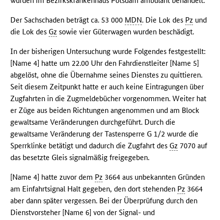
wurden im Bezirkskrankenhaus Potsdam ambulant behandelt.
Der Sachschaden beträgt ca. 53 000
MDN
. Die Lok des
Pz
und
die Lok des
Gz
sowie vier Güterwagen wurden beschädigt.
In der bisherigen Untersuchung wurde Folgendes festgestellt:
[Name 4] hatte um 22.00 Uhr den Fahrdienstleiter [Name 5]
abgelöst, ohne die Übernahme seines Dienstes zu quittieren.
Seit diesem Zeitpunkt hatte er auch keine Eintragungen über
Zugfahrten in die Zugmeldebücher vorgenommen. Weiter hat
er Züge aus beiden Richtungen angenommen und am Block
gewaltsame Veränderungen durchgeführt. Durch die
gewaltsame Veränderung der Tastensperre G 1/2 wurde die
Sperrklinke betätigt und dadurch die Zugfahrt des
Gz
7070 auf
das besetzte Gleis signalmäßig freigegeben.
[Name 4] hatte zuvor dem
Pz
3664 aus unbekannten Gründen
am Einfahrtsignal Halt gegeben, den dort stehenden
Pz
3664
aber dann später vergessen. Bei der Überprüfung durch den
Dienstvorsteher [Name 6] von der Signal- und