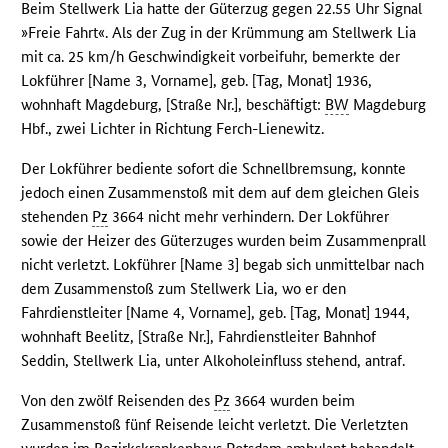
Beim Stellwerk Lia hatte der Güterzug gegen 22.55 Uhr Signal
»Freie Fahrt«. Als der Zug in der Krümmung am Stellwerk Lia
mit ca. 25 km/h Geschwindigkeit vorbeifuhr, bemerkte der
Lokführer [Name 3, Vorname], geb. [Tag, Monat] 1936,
wohnhaft Magdeburg, [Straße Nr.], beschäftigt:
BW
Magdeburg
Hbf., zwei Lichter in Richtung Ferch-Lienewitz.
Der Lokführer bediente sofort die Schnellbremsung, konnte
jedoch einen Zusammenstoß mit dem auf dem gleichen Gleis
stehenden
Pz
3664 nicht mehr verhindern. Der Lokführer
sowie der Heizer des Güterzuges wurden beim Zusammenprall
nicht verletzt. Lokführer [Name 3] begab sich unmittelbar nach
dem Zusammenstoß zum Stellwerk Lia, wo er den
Fahrdienstleiter [Name 4, Vorname], geb. [Tag, Monat] 1944,
wohnhaft Beelitz, [Straße Nr.], Fahrdienstleiter Bahnhof
Seddin, Stellwerk Lia, unter Alkoholeinfluss stehend, antraf.
Von den zwölf Reisenden des
Pz
3664 wurden beim
Zusammenstoß fünf Reisende leicht verletzt. Die Verletzten