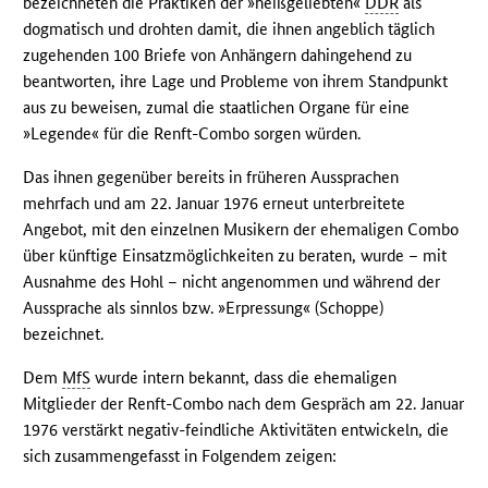
bezeichneten die Praktiken der »heißgeliebten«
DDR
als
dogmatisch und drohten damit, die ihnen angeblich täglich
zugehenden 100 Briefe von Anhängern dahingehend zu
beantworten, ihre Lage und Probleme von ihrem Standpunkt
aus zu beweisen, zumal die staatlichen Organe für eine
»Legende« für die Renft-Combo sorgen würden.
Das ihnen gegenüber bereits in früheren Aussprachen
mehrfach und am 22. Januar 1976 erneut unterbreitete
Angebot, mit den einzelnen Musikern der ehemaligen Combo
über künftige Einsatzmöglichkeiten zu beraten, wurde – mit
Ausnahme des Hohl – nicht angenommen und während der
Aussprache als sinnlos bzw. »Erpressung« (Schoppe)
bezeichnet.
Dem
MfS
wurde intern bekannt, dass die ehemaligen
Mitglieder der Renft-Combo nach dem Gespräch am 22. Januar
1976 verstärkt negativ-feindliche Aktivitäten entwickeln, die
sich zusammengefasst in Folgendem zeigen: