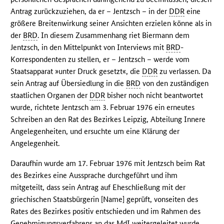
Antrag zurückzuziehen, da er – Jentzsch – in der
DDR
eine
größere Breitenwirkung seiner Ansichten erzielen könne als in
der
BRD
. In diesem Zusammenhang riet Biermann dem
Jentzsch, in den Mittelpunkt von Interviews mit
BRD
-
Korrespondenten zu stellen, er – Jentzsch – werde vom
Staatsapparat »unter Druck gesetzt«, die
DDR
zu verlassen. Da
sein Antrag auf Übersiedlung in die
BRD
von den zuständigen
staatlichen Organen der
DDR
bisher noch nicht beantwortet
wurde, richtete Jentzsch am 3. Februar 1976 ein erneutes
Schreiben an den Rat des Bezirkes Leipzig, Abteilung Innere
Angelegenheiten, und ersuchte um eine Klärung der
Angelegenheit.
Daraufhin wurde am 17. Februar 1976 mit Jentzsch beim Rat
des Bezirkes eine Aussprache durchgeführt und ihm
mitgeteilt, dass sein Antrag auf Eheschließung mit der
griechischen Staatsbürgerin [Name] geprüft, vonseiten des
Rates des Bezirkes positiv entschieden und im Rahmen des
Genehmigungsverfahrens an das
MdI
weitergeleitet wurde.