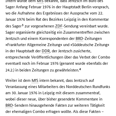
Intern wurde dem
MfS
bekannt, dass Jentzsch im Büro des
Sager Anfang Februar 1976 in der Hauptstadt Berlin vorsprach,
wo die Aufnahme des Ergebnisses der Aussprache vom 22.
Januar 1976 beim Rat des Bezirkes Leipzig in den Kommentar
3
des Sager
zur vorgesehenen
ZDF
-Sendung vereinbart wurde.
Sager organisierte gleichzeitig ein Zusammentreffen zwischen
Jentzsch und einem Korrespondenten der
BRD
-Zeitungen
»Frankfurter Allgemeine Zeitung« und »Süddeutsche Zeitung«
in der Hauptstadt der
DDR
, der Jentzsch zusicherte,
entsprechende Veröffentlichungen über das Verbot der Combo
eventuell noch im Februar 1976 (genannt wurde ebenfalls der
4
24.2.) in beiden Zeitungen zu gewährleisten.
Weiter ist dem
MfS
intern bekannt, dass Jentzsch auf
Veranlassung eines Mitarbeiters des Norddeutschen Rundfunks
am 30. Januar 1976 in Leipzig mit diesem zusammentraf,
wobei dieser neue, über bisher gesendete Kommentare in
BRD
-Sendern hinausgehende Fakten zur weiteren Tätigkeit
der ehemaligen Combo erfragen wollte. Als diese Fakten –