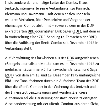
Insbesondere der ehemalige Leiter der Combo, Klaus
Jentzsch, intensivierte seine Verbindungen zu Pannach,
Biermann und Havemann – mit denen er sich über sein
weiteres Verhalten, über Perspektive und Vorgehen der
ehemaligen Combo abstimmt – sowie zu dem in der
DDR
akkreditierten
BRD
-Journalisten Dirk Sager (
ZDF
), mit dem er
in Vorbereitung einer
ZDF
-Sendung (2. Fernsehen der
BRD
)
über die Auflösung der Renft-Combo seit Dezember 1975 in
Verbindung steht.
Auf Vermittlung des inzwischen aus der
DDR
ausgewiesenen
»Spiegel«-Journalisten Mettke kam es im Dezember 1975 zu
mehrfachen Zusammenkünften zwischen Jentzsch und Sager
(
ZDF
), von dem am 18. und 19. Dezember 1975 umfangreiche
Bild- und Tonaufnahmen durch ein Aufnahme-Team des
ZDF
über die »Renft-Combo« in der Wohnung des Jentzsch und in
der Innenstadt Leipzigs organisiert wurden. Ziel dieser
Aufnahmen sei die Darstellung der staatlicherseits erfolgten
Auseinandersetzung mit der »Renft-Combo« aus deren Sicht,