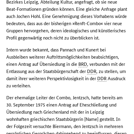
Bezirkes Leipzig, Abteilung Kultur, angefragt, ob sie neue
Beat-Formationen gründen können. Eine gleiche Anfrage plant
auch Jochen Hohl. Eine Genehmigung dieses Vorhabens würde
bedeuten, dass aus der bisherigen »Renft-Combo« vier neue
Gruppen hervorgehen, deren ideologisches und künstlerisches
Profil gegenwärtig noch nicht zu überblicken ist.
Intern wurde bekannt, dass Pannach und Kunert bei
Ausbleiben weiterer Auftrittsmöglichkeiten beabsichtigen,
einen Antrag auf Übersiedlung in die
BRD
, verbunden mit der
Entlassung aus der Staatsbürgerschaft der
DDR
, zu stellen, um
damit ihrer weiteren Perspektivlosigkeit in der
DDR
Ausdruck
zu verleihen.
Der ehemalige Leiter der Combo, Jentzsch, hatte bereits am
30. September 1975 einen Antrag auf Eheschließung und
Übersiedlung nach Griechenland mit der in Leipzig
wohnhaften griechischen Staatsbürgerin [Name] gestellt. In
der Folgezeit versuchte Biermann, den Jentzsch in mehreren
persönlichen Gesprächen dahingehend zu beeinflussen, diesen